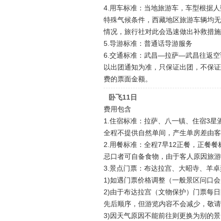
4.用车标准：当地旅游车，车型根据
特殊气候条件，西藏地区旅游车辆均无
情况，旅行社对此会迅速做出补救措施
5.导游标准：普通话导游服务
6.交通标准：武昌—拉萨—武昌往返
以出团通知为准，只保证出团，不保证
费的票面金额。
卧飞11日
费用包含
1.住宿标准：拉萨、八一镇、住宿3星
全程不提供自然单间，产生单房差由客
2.用餐标准：全程7早12正餐，正餐
忌口者可自备食物，由于客人原因旅游
3.景点门票：布达拉宫、大昭寺、羊
1)如遇门票价格调整（一般景区问口
2)由于布达拉宫（文物保护）门票每
先后顺序，但游览内容不会减少，敬请
3)因天气原因不能前往则更换为别的