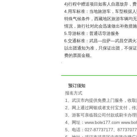
4)行程中赠送项目如客人自愿放弃，
4.用车标准：当地旅游车，车型根据
特殊气候条件，西藏地区旅游车辆均无
情况，旅行社对此会迅速做出补救措施
5.导游标准：普通话导游服务
6.交通标准：武昌—拉萨—武昌空调火
以出团通知为准，只保证出团，不保证
费的票面金额。
预订须知
报名方式
1、武汉市内提供免费上门服务，收取
2、网上通过网银或者支付宝支付，
3、游客可亲临我公司付款或刷卡办理
4、网址：www.bole177.com www.bo
5、电话：027-87737177、87737077