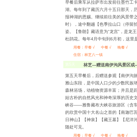
早餐后乘车从拉萨市出发前往墨竹工卡
湖。每年到了藏历六月十五日那天，
报神湖的恩赐。继续前往美的风景带之
时），途中翻越【色季拉山口（停留拍
姿。【鲁朗】藏语意为“龙宫”，是龙
杜鹃花。每年4月中旬到6月初，这里
用餐：
早餐 √
中餐 √
晚餐 √
住宿：林芝八一镇
第
5
天
林芝—赠送南伊沟风景区或
第五天早餐后，后赠送参观【南伊沟旅
雅山东段，是中国人口少的少数民族
森林浴场，动植物资源丰富；并且是距
始古朴的自然风光和神奇深厚的历史
峡谷——雅鲁藏布大峡谷旅游区（含车
的欣赏中国十大名山之首的【南迦巴
日神山】【神泉】【藏王墓】【尼洋
随处可见。
用餐：
早餐 √
中餐 √
晚餐 √