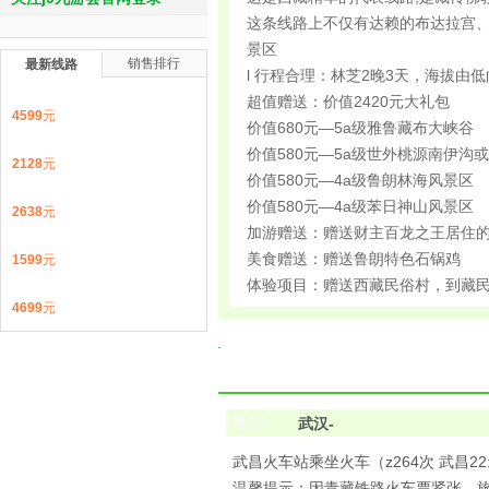
这条线路上不仅有达赖的布达拉宫
景区
销售排行
最新线路
l 行程合理：林芝2晚3天，海拔
超值赠送：价值2420元大礼包
4599
元
价值680元—5a级雅鲁藏布大峡谷
价值580元—5a级世外桃源南伊沟
2128
元
价值580元—4a级鲁朗林海风景区
价值580元—4a级苯日神山风景区
2638
元
加游赠送：赠送财主百龙之王居住的
美食赠送：赠送鲁朗特色石锅鸡
1599
元
体验项目：赠送西藏民俗村，到藏
4699
元
第
1
天
武汉-
武昌火车站乘坐火车（z264次 武昌2
温馨提示：因青藏铁路火车票紧张，旅