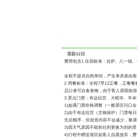
双卧12日
费用包含1.住宿标准：拉萨、八一镇
全程不提供自然单间，产生单房差由客
2.用餐标准：全程7早12正餐，正餐
忌口者可自备食物，由于客人原因旅游
3.景点门票：布达拉宫、大昭寺、羊
1)如遇门票价格调整（一般景区问口
2)由于布达拉宫（文物保护）门票每
先后顺序，但游览内容不会减少，敬请
3)因天气原因不能前往则更换为别的
4)行程中赠送项目如客人自愿放弃，