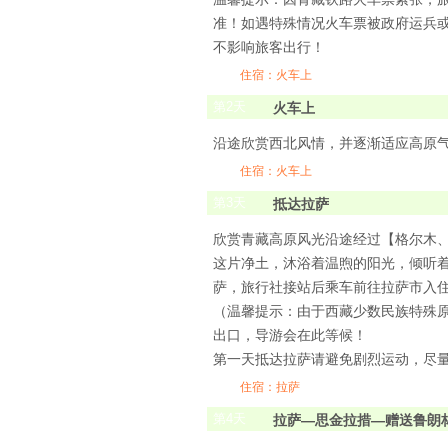
准！如遇特殊情况火车票被政府运兵或
不影响旅客出行！
住宿：火车上
第
2
天
火车上
沿途欣赏西北风情，并逐渐适应高原
住宿：火车上
第
3
天
抵达拉萨
欣赏青藏高原风光沿途经过【格尔木、
这片净土，沐浴着温煦的阳光，倾听着斯
萨，旅行社接站后乘车前往拉萨市入
（温馨提示：由于西藏少数民族特殊
出口，导游会在此等候！
第一天抵达拉萨请避免剧烈运动，尽
住宿：拉萨
第
4
天
拉萨—思金拉措—赠送鲁朗