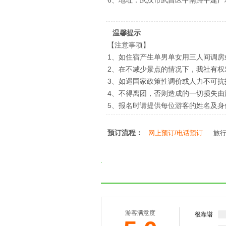
6、地址：武汉市武昌区中南路中建广
温馨提示
【注意事项】
1、如住宿产生单男单女用三人间调房
2、在不减少景点的情况下，我社有
3、如遇国家政策性调价或人力不可
4、不得离团，否则造成的一切损失由
5、报名时请提供每位游客的姓名及
预订流程：
网上预订/电话预订
旅
游客满意度
很靠谱