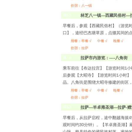
住宿：八一镇
第
6
天
林芝八一镇—西藏民俗村—拉
早餐后，参观【西藏民俗村】（游览时
口】，途经巴杰塘草原，点缀其间的
用餐：
早餐 √
中餐 √
晚餐 √
住宿：拉萨
第
7
天
拉萨市内游览：----八角街
乘车前往【布达拉宫】【游览时间1
后参观【大昭寺】【游览时间1小时
品。八角街是围绕大昭寺修建的街区
用餐：
早餐 √
中餐 √
晚餐 √
住宿：拉萨
第
8
天
拉萨—羊卓雍圣湖—拉萨-赠
早餐后，从拉萨启程，途中翻越海拔4
观时间约30分钟）。【羊卓雍圣湖】藏
山脉、极具特色的藏民族村落、遍地