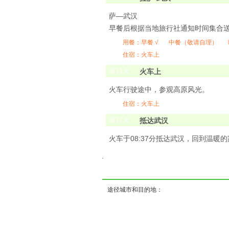
萨—武汉
早餐后根据当地旅行社通知时间集合送站,
用餐：
早餐 √
中餐（敬请自理）
住宿：火车上
第
11
天
火车上
火车行驶途中，参观高原风光。
住宿：火车上
第
12
天
抵达武汉
火车于08:37分抵达武汉，回到温暖
( ) ( ) 
途径城市和目的地：