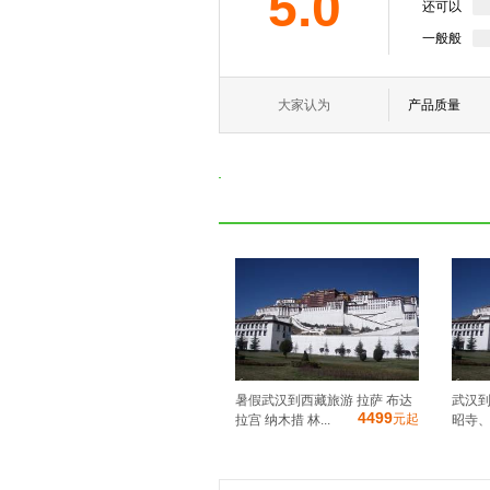
5.0
还可以
一般般
大家认为
产品质量
暑假武汉到西藏旅游 拉萨 布达
武汉
4499
元起
拉宫 纳木措 林...
昭寺、