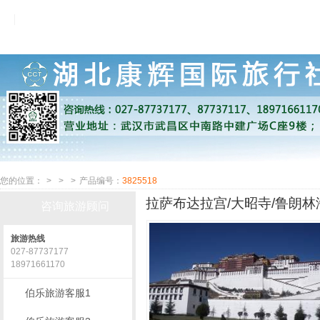
您的位置：
>
>
>
产品编号：
3825518
拉萨布达拉宫/大昭寺/鲁朗林海
咨询旅游顾问
旅游热线
027-87737177
18971661170
伯乐旅游客服1