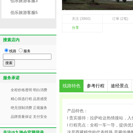
伯乐旅游客服3
伯乐旅游客服5
关注 (3860)
订单 (2笔)
分享
搜索店内
线路
服务
服务承诺
线路特色
参考行程
途经景点
全程价格透明 明白消费
精心筛选行程 品质感受
绝无强制消费 正规服务
产品特色：
品牌质量保证 支付安全
l 贵宾接待：拉萨哈达热情接站，
l 行程亮点：全程一车一导，提供优
这是西藏精华的代表线路,是藏传佛
关注j9九游会官网登录