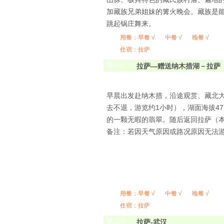
加藏族兄弟姐妹的篝火晚会。藏族是
跳起锅庄舞来。
用餐：
早餐 √
中餐 √
晚餐 √
住宿：拉萨
第
9
天
拉萨―赠送纳木措湖－拉萨
早晨出发赴纳木措，沿途观赏、藏北
去不退，游览约1小时），湖面海拔4
的一颗无暇的翡翠。随后返回拉萨（本
备注：若因天气原因或路况原因无法
用餐：
早餐 √
中餐 √
晚餐 √
住宿：拉萨
第
10
天
拉萨-武汉