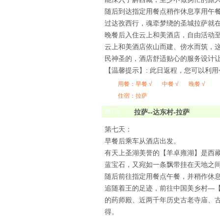
随后到达指定用餐点稍作休息享用午
过达孜西行，魂牵梦绕的圣城拉萨就
晚餐后入住云上和美酒店，自由活动
云上和美酒店依山而建、傍水而筑，
民神圣的，酒店舒适贴心的服务设计
【温馨提示】: 此日返程，您可以利
用餐：
早餐 √
中餐 √
晚餐 √
住宿：拉萨
第
7
天
拉萨--达东村-拉萨
第七天：
早餐后乘车从酒店出发。
有天上圣湖美誉的【羊卓雍湖】是西藏
蓝宝石，又宛如一条飘带挂在天地之间
随后前往指定用餐点午餐，并稍作休
追随着王的足迹，前往中国美乡村—【
的药师殿、近两千年历史古老寺庙、
得。