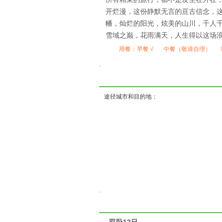
开烂漫，这份静默无言的亘古信念，
幡，灿烂的阳光，炫美的山川，千人
雪域之巅，花雨满天，人生得以这场
用餐：
早餐 √
中餐（敬请自理）
( ) ( )
途径城市和目的地：