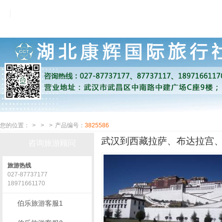
您的位置：
>
>
>
产品编号：
3825586
武汉到西藏拉萨、布达拉宫、
咨询旅游顾问
旅游热线
027-87737177
18971661170
伯乐旅游客服1