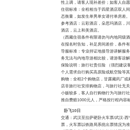
性上调，请客人现补差价；如客人自愿
住宿标准：全程相当于四星酒店双人间
态衡量，如发生单男单女请付单房差。
参考酒店：云彩酒店，朵思玛酒店，川
酒店，云上和美酒店。
（西藏住宿条件有限请勿与内地同级酒
在报名时告知，补足房间差价，条件有
导服标准：专业持证地接导游讲解服务
务无法与内地导游相比较，请游客谅解
保险说明：旅行社责任险 （强烈建议
个人需求自行购买高原险或航空险等其
购物：全程2个购物店，甘露藏药厂或
店非旅行社安排购物店，与旅行社无关
小贩较多，客人自行购物行为与旅行社
推自费赔1000元人，严格按行程内
卧飞10日
交通：武汉至拉萨硬卧火车票/武汉-西
票，火车票以铁路局系统出票情况为准