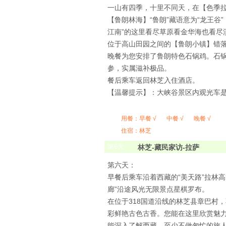
一山有四季，十里不同天，在【色季
【鲁朗林海】“鲁朗”藏语意为“龙王谷
江南”的这里看尽草原看金华海也看尽
位于高山田园之间的【鲁朗小镇】错
晚餐为您安排了鲁朗特色石锅鸡。石
参，实属滋补极品。
餐后乘车返回林芝入住酒店。
【温馨提示】：大峡谷景区内观光车
用餐：
早餐 √
中餐 √
晚餐 √
住宿：林芝
第
6
天
林芝-藏民家访-拉萨
第六天：
早餐后乘车沿着西藏的“美天路”拉林高
廊”沿途风光无限景点星棋罗布。
在位于318国道沿线的林芝县章巴村
彩鲜艳古色古香。您能在这里欣赏魅
能深入了解西藏，至少不做匆忙的旅