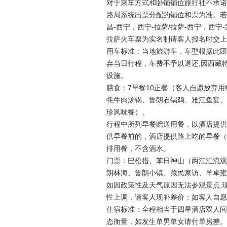
对于乘车方式和卧铺铺位旅行社不承诺
路局系统出票分配的铺位和票为准。若
昌-西宁，西宁-拉萨/拉萨-西宁，西宁
拉萨火车票为实名制请客人报名时交上
用车标准：当地旅游车，车型根据此团
弃当日行程，车费不予以退还,因西藏
设施。
膳食：7早餐10正餐（客人自愿放弃用餐
牦牛肉汤锅、鲁朗石锅鸡、雅江鱼宴、
珍风味餐）。
行程中所列早餐赠送用餐，以酒店提供
供早餐前的，酒店提供路上吃的早餐（
排用餐，不含酒水。
门票：巴松措、苯日神山（两江汇流观
朗林海、鲁朗小镇、藏民家访、羊卓雍
如因政策性及天气原因无法参观景点,
性上调，请客人现补差价；如客人自愿
住宿标准：全程相当于四星酒店双人间
态衡量，如发生单男单女请付单房差。