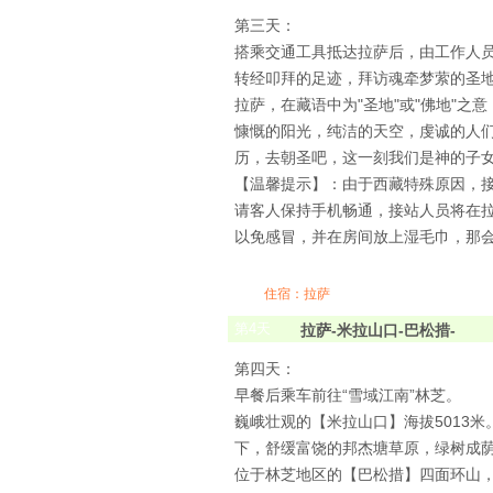
第三天：
搭乘交通工具抵达拉萨后，由工作人
转经叩拜的足迹，拜访魂牵梦萦的圣
拉萨，在藏语中为"圣地"或"佛地"之
慷慨的阳光，纯洁的天空，虔诚的人
历，去朝圣吧，这一刻我们是神的子
【温馨提示】：由于西藏特殊原因，
请客人保持手机畅通，接站人员将在
以免感冒，并在房间放上湿毛巾，那
住宿：拉萨
第
4
天
拉萨-米拉山口-巴松措-
第四天：
早餐后乘车前往“雪域江南”林芝。
巍峨壮观的【米拉山口】海拔5013
下，舒缓富饶的邦杰塘草原，绿树成
位于林芝地区的【巴松措】四面环山，