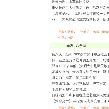
晚餐自理，乘车返回拉萨。
抵达拉萨后入住酒店，自由活动至次
【温馨提示】此日行程安排较轻松；
布，（大众商品请注意辨别真伪，低
用餐：
早餐 √
中餐 √
晚餐（敬请
住宿：拉萨
第
8
天
布宫--八角街
第八天：距今1300多年的【布达拉
伟，在这座万众景仰的圣殿之下，您
距今1350多年的【大昭寺】是藏民
岁等身金佛。寺内香火终日缭绕、酥
随后前往指定用餐点享用午餐。
冲赛康市场、娘容辖私塾、玛吉阿米..
受温暖和煦的日光倾城。
口味清淡平和的藏餐蕴含着藏族人民
【温馨提示】 羊湖海拔高温度低，不
用餐：
早餐 √
中餐 √
晚餐（敬请