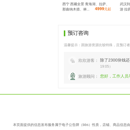
西宁 西藏全景 青海湖、拉萨、
武汉到
4999
元起
那曲纳木措、林...
游 拉萨
预订咨询
温馨提示：因旅游资源比较特殊，且预订者
除了2300块
欣欣游客：
19:05）
您好，工作人员
旅游顾问：
本页面提供的信息发布服务属于电子公告牌（bbs）性质，店铺、商品信息