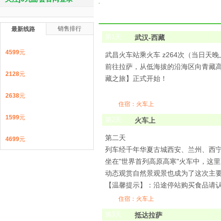
销售排行
最新线路
第
1
天
武汉-西藏
4599
元
武昌火车站乘火车 z264次（当日天晚
前往拉萨，从低海拔的沿海区向青藏高
2128
元
藏之旅】正式开始！
2638
元
住宿：火车上
1599
元
第
2
天
火车上
第二天
4699
元
列车经千年华夏古城西安、兰州、西
坐在"世界首列高原高寒"火车中，这
动态观赏自然景观景也成为了这次主
【温馨提示】：沿途停站购买食品请
住宿：火车上
第
3
天
抵达拉萨