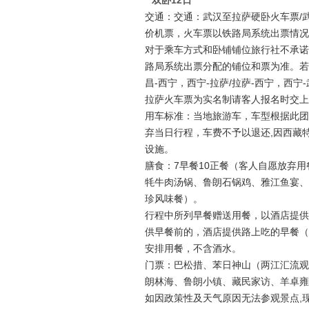
双卧12日
交通：交通：武汉至拉萨硬卧火车票/武
价机票，火车票以铁路局系统出票情况
对于乘车方式和卧铺铺位旅行社不承诺
路局系统出票分配的铺位和票为准。若
昌-西宁，西宁-拉萨/拉萨-西宁，西宁
拉萨火车票为实名制请客人报名时交上
用车标准：当地旅游车，车型根据此团
弃当日行程，车费不予以退还,因西藏
设施。
膳食：7早餐10正餐（客人自愿放弃用餐
牦牛肉汤锅、鲁朗石锅鸡、雅江鱼宴、
珍风味餐）。
行程中所列早餐赠送用餐，以酒店提供
供早餐前的，酒店提供路上吃的早餐（
安排用餐，不含酒水。
门票：巴松措、苯日神山（两江汇流观
朗林海、鲁朗小镇、藏民家访、羊卓雍
如因政策性及天气原因无法参观景点,