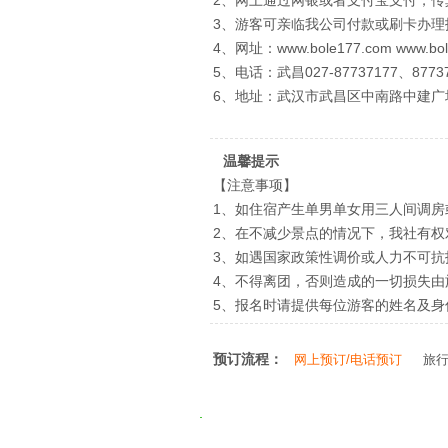
2、网上通过网银或者支付宝支付，
3、游客可亲临我公司付款或刷卡办理
4、网址：www.bole177.com www.bol
5、电话：武昌027-87737177、87737
6、地址：武汉市武昌区中南路中建广
温馨提示
【注意事项】
1、如住宿产生单男单女用三人间调房
2、在不减少景点的情况下，我社有
3、如遇国家政策性调价或人力不可
4、不得离团，否则造成的一切损失由
5、报名时请提供每位游客的姓名及
预订流程：
网上预订/电话预订
旅