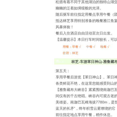
松措有着不同于其他湖泊的独特山湖
幽幽的泛着如绸缎般的光泽。
随后驱车前往指定用餐点享用午餐（
抵达林芝享用特别准备的晚餐雅江鱼
风暴体验！
餐后入住酒店自由活动至次日出发。
【温馨提示】本日行车时间较长，可
用餐：
早餐 √
中餐 √
晚餐 √
住宿：林芝
第
5
天
林芝-车游苯日神山-雅鲁藏
第五天：
享用早餐后游览【苯日神山】。苯日
各类鲜花不绝，在这里您能感受到山
【雅鲁藏布大峡谷】紧紧围绕南迦巴瓦
间仅有的千古绝唱。峡谷内可观古老
美雄姿。南迦巴瓦峰海拔7780m，
蓝天的长矛”，终年积雪云雾缭绕的它
前往指定地点享用午餐，稍作休息。