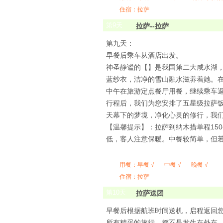
住宿：拉萨
第
9
天
拉萨--拉萨
第九天：
早餐后乘车从酒店出发。
神圣静谧的【】是我国第二大咸水湖，
蓝纱衣，洁净的雪山融水滋养着她。
中午在旅游定点餐厅用餐，继续乘车
行程后，我们为您安排了五星级拉萨
天幕下的梦境，净化心灵的修行，我
【温馨提示】：拉萨到纳木措单程150
低，客人注意保暖。中餐较简单，但
用餐：
早餐 √
中餐 √
晚餐 √
住宿：拉萨
第
10
天
拉萨送团
早餐后根据航班时间送机，启程返回
所有精采的旅行，都不是发生在外在