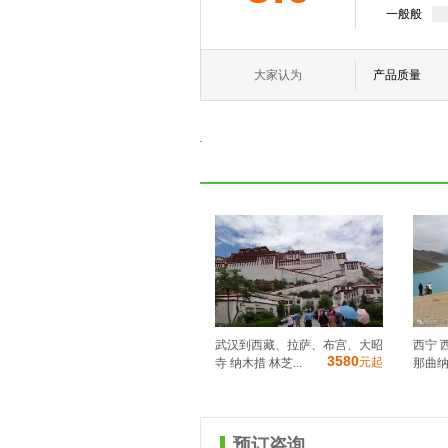
一般般
大家认为
产品质量
武汉到西藏、拉萨、布宫、大昭
西宁 
3580
元起
寺 纳木措 林芝...
那曲纳
预订咨询