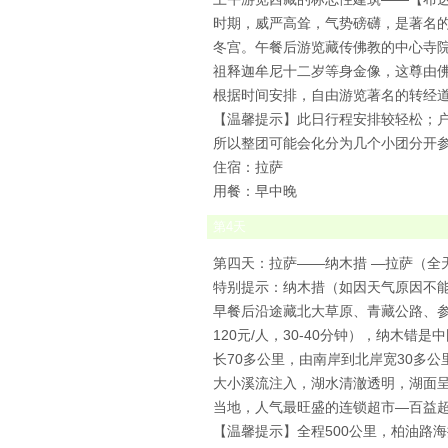
时期，威严高耸，气势磅礴，是著名的
冬宫。午餐后游览藏传佛教的中心寺院—
祖释迦牟尼十二岁等身金像，这尊由佛
根据时间安排，自由游览著名的转经
【温馨提示】此日行程安排较轻松；
所以整团可能会化分为几个小团分开
住宿：拉萨
用餐：早中晚
第
4
天
第四天：拉萨——纳木措 —拉萨（全天
特别提示：纳木措（如因天气原因不
早餐后沿途藏北大草原、青藏公路、参
120元/人，30-40分钟），纳木
长70多公里，由南岸到北岸宽30多公
大小溪流注入，湖水清澈透明，湖面
当地，人气最旺盛的连锁超市—百益
【温馨提示】全程500公里，柏油路