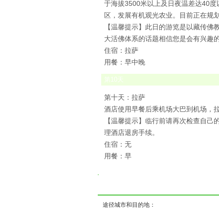
于海拔3500米以上及日夜温差达40
区，发展有机观光农业。目前正在规
【温馨提示】此日的游览是以藏传佛
大活佛体系的话题相信您是会有兴趣
住宿：拉萨
用餐：早中晚
第
10
天
第十天：拉萨
酒店使用早餐后乘机场大巴到机场，拉
【温馨提示】临行前请再次检查自己的
理酒店退房手续。
住宿：无
用餐：早
( ) (
途径城市和目的地：