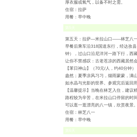
厚衣服或氧气，以备不时之需。
住宿：拉萨
用餐：早中晚
第
5
天
第五天：拉萨—米拉山口——林芝八一
早餐后乘车沿318国道东行，经达孜县
钟），过山口沿尼洋河一路下行，西
让你不禁感叹：古老苍凉的西藏居然
【苯日神山】（70元/人，约40分
盎然；夏季凉风习习，烟雨蒙蒙，满
如水晶与光影的世界。参观完后返回
【温馨提示】当晚在林芝入住，建议
路程较为辛苦，在米拉山口停留的时间
可以逛一逛漂亮的八一镇，欣赏夜景
住宿：林芝八一
用餐：早中晚
第
6
天