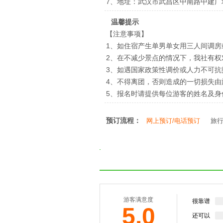
7、地址：武汉市武昌区中南路中建广
温馨提示
【注意事项】
1、如住宿产生单男单女用三人间调房
2、在不减少景点的情况下，我社有
3、如遇国家政策性调价或人力不可
4、不得离团，否则造成的一切损失由
5、报名时请提供每位游客的姓名及
预订流程：
网上预订/电话预订
旅
游客满意度
很靠谱
5.0
还可以