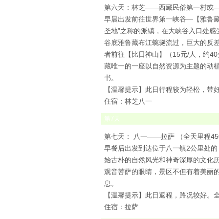
第六天：林芝——西藏民俗第一村或
早晨出发前往世界第一峡谷—【雅鲁藏
圣地”之称的派镇，在大峡谷入口处
谷底雅鲁藏布江蜿蜒流过，巨大的反差
者前往【比日神山】（15元/人，约
藏唯一的一座以自然资源为主题的动
书。
【温馨提示】此日行程较为轻松，带
住宿：林芝八一
第
7
天
第七天： 八一——拉萨 （全天里程4
早餐后出发到达位于八一镇2公里处的
始古朴的自然风光和神奇深厚的文化
观音菩萨的眼睛，景区不但有着美丽
息。
【温馨提示】此日返程，路况较好。
住宿：拉萨