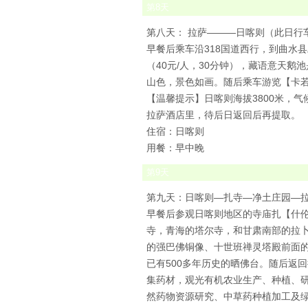
第
8
天
第八天： 拉萨———日喀则（此日行
早餐后乘车沿318国道西行，到曲水
（40元/人，30分钟），藏语意天
山色，景色如画。随后乘车游览【卡若
【温馨提示】日喀则海拔3800米，
拉萨酒店里，待后日返回后再提取。
住宿：日喀则
用餐：早中晚
第
9
天
第九天：日喀则—扎寺—净土庄园—拉
早餐后参观日喀则地区的寺庙扎【什伦
寺，青海的塔尔寺，和甘肃南部的拉卜
的强巴佛铜像、十世班禅灵塔殿前面的
已有500多年历史的晒佛台。随后返
集药材，观光有机农业生产、种植、
然药物资源研究、中草药种植加工及