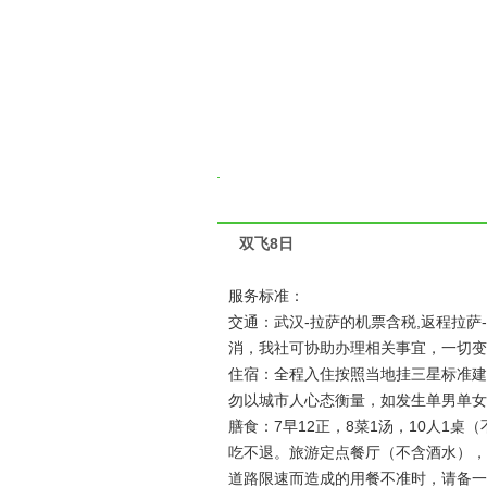
双飞8日
服务标准：
交通：武汉-拉萨的机票含税,返程拉
消，我社可协助办理相关事宜，一切变
住宿：全程入住按照当地挂三星标准建
勿以城市人心态衡量，如发生单男单女
膳食：7早12正，8菜1汤，10人1桌
吃不退。旅游定点餐厅（不含酒水），
道路限速而造成的用餐不准时，请备一