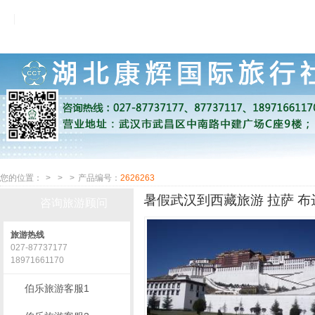
您的位置：
>
>
>
产品编号：
2626263
暑假武汉到西藏旅游 拉萨 布达
咨询旅游顾问
旅游热线
027-87737177
18971661170
伯乐旅游客服1