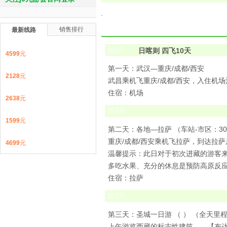
销售排行
最新线路
第
1
天
日喀则 四飞10天
4599
元
第一天：武汉—重庆/成都/西安
2128
元
武昌乘机飞重庆/成都/西安，入住机
住宿：机场
2638
元
第
2
天
1599
元
第二天：各地—拉萨 （车站-市区：30
重庆/成都/西安乘机飞拉萨，到达拉
4699
元
温馨提示：此日对于初次进藏的游客
多吃水果、充分的休息是预防高原反
住宿：拉萨
第
3
天
第三天：圣城一日游 （ ） （全天里
上午游览西藏的标志性建筑——【布达