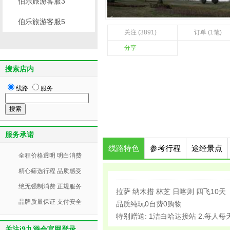
伯乐旅游客服3
伯乐旅游客服5
关注 (3891)
订单 (1笔)
分享
搜索店内
线路
服务
服务承诺
线路特色
参考行程
途经景点
全程价格透明 明白消费
精心筛选行程 品质感受
绝无强制消费 正规服务
拉萨 纳木措 林芝 日喀则 四飞10天
品牌质量保证 支付安全
品质纯玩0自费0购物
特别赠送: 1洁白哈达接站 2.每人
关注j9九游会官网登录