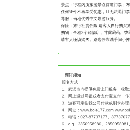
景点：行程内所旅游景点首道门票；布
任何证件不再享受优惠，且无法退门票
导服：当地优秀中文导游服务。
保险：旅行社责任险,请客人自行购买
购物：全程2个购物店，甘露藏药厂或
请客人谨慎购买。路边停靠洗手间小摊
预订须知
报名方式
1、武汉市内提供免费上门服务，收取
2、网上通过网银或者支付宝支付，
3、游客可亲临我公司付款或刷卡办理
4、网址：www.bole177.com www.bo
5、电话：027-87737177、87737077
6、q q：2850958980、2850958981