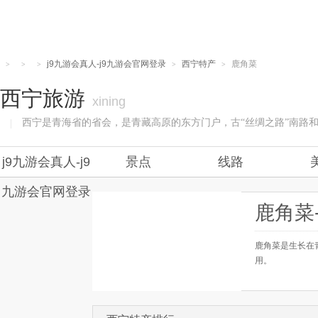
j9九游会真人-j9九游会官网登录
西宁特产
鹿角菜
>
>
>
>
>
西宁旅游
xining
西宁是青海省的省会，是青藏高原的东方门户，古“丝绸之路”南路和
|
j9九游会真人-j9
景点
线路
九游会官网登录
鹿角菜
鹿角菜是生长在
用。