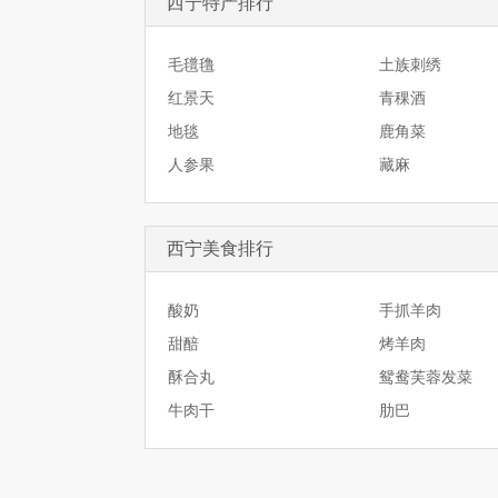
西宁特产排行
毛氆氇
土族刺绣
红景天
青稞酒
地毯
鹿角菜
人参果
藏麻
西宁美食排行
酸奶
手抓羊肉
甜醅
烤羊肉
酥合丸
鸳鸯芙蓉发菜
牛肉干
肋巴