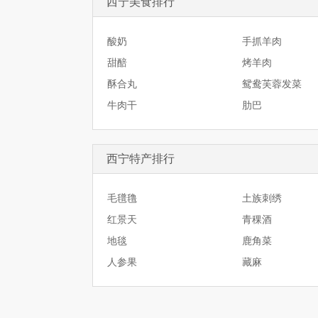
西宁美食排行
酸奶
手抓羊肉
甜醅
烤羊肉
酥合丸
鸳鸯芙蓉发菜
牛肉干
肋巴
西宁特产排行
毛氆氇
土族刺绣
红景天
青稞酒
地毯
鹿角菜
人参果
藏麻