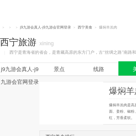
j9九游会真人-j9九游会官网登录
西宁美食
爆焖羊羔肉
>
>
>
>
>
西宁旅游
xining
西宁是青海省的省会，是青藏高原的东方门户，古“丝绸之路”南路和
|
j9九游会真人-j9
景点
线路
九游会官网登录
爆焖羊
爆焖羊羔肉是高
面、姜粉、椒粉
红，芳香柔软。