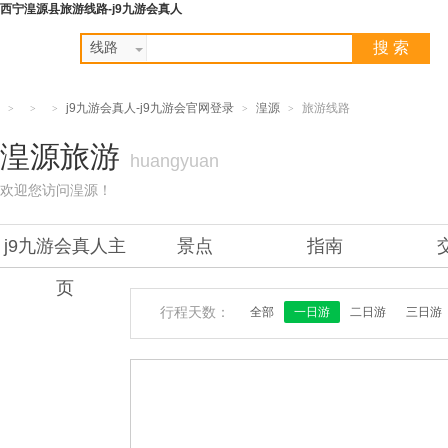
西宁湟源县旅游线路-j9九游会真人
搜 索
线路
j9九游会真人-j9九游会官网登录
湟源
旅游线路
>
>
>
>
>
湟源旅游
huangyuan
欢迎您访问湟源！
j9九游会真人主
景点
指南
页
行程天数：
全部
一日游
二日游
三日游