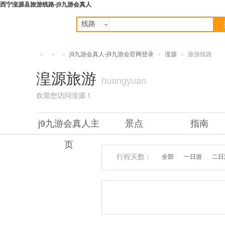
西宁湟源县旅游线路-j9九游会真人
线路
j9九游会真人-j9九游会官网登录
湟源
旅游线路
>
>
>
>
>
湟源旅游
huangyuan
欢迎您访问湟源！
j9九游会真人主
景点
指南
页
行程天数：
全部
一日游
二日