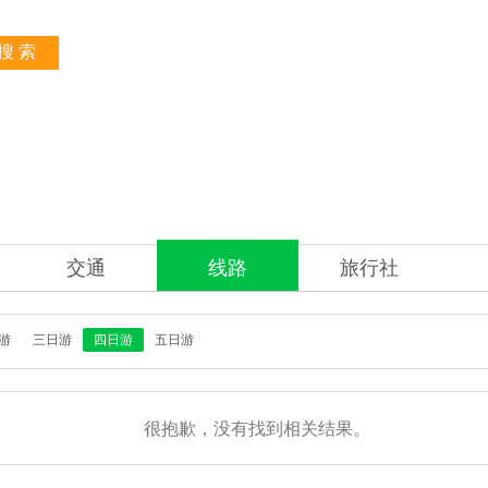
搜 索
交通
线路
旅行社
游
三日游
四日游
五日游
很抱歉，没有找到相关结果。