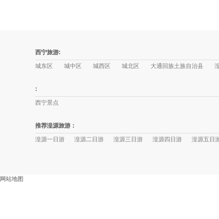
西宁旅游:
城东区
城中区
城西区
城北区
大通回族土族自治县
:
西宁景点
推荐湟源旅游：
湟源一日游
湟源二日游
湟源三日游
湟源四日游
湟源五日
网站地图