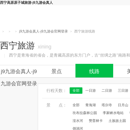
西宁高原原子城旅游-j9九游会真人
j9九游会真人-j9九游会官网登录
西宁旅游线路
>
>
>
>
西宁旅游
xining
西宁是青海省的省会，是青藏高原的东方门户，古“丝绸之路”南路和
|
j9九游会真人-j9
景点
线路
九游会官网登录
行程天数：
全部
一日游
二日游
三日游
景 点：
全部
青海湖
塔尔寺
日月山
坎布拉森林公园
李家峡水电站
湟水河
赞普林卡
土族故土园
倒淌河