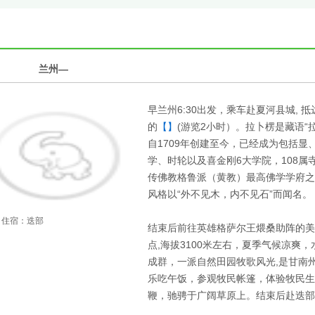
1
兰州—
第
天
早兰州6:30出发，乘车赴夏河县城,
的
【】
(游览2小时）。拉卜楞是藏语“
自1709年创建至今，已经成为包括
学、时轮以及喜金刚6大学院，108
传佛教格鲁派（黄教）最高佛学学府之
风格以“外不见木，内不见石”而闻名。
住宿：迭部
结束后前往英雄格萨尔王煨桑助阵的美丽
点,海拔3100米左右，夏季气候凉爽
成群，一派自然田园牧歌风光,是甘南
乐吃午饭，参观牧民帐篷，体验牧民生
鞭，驰骋于广阔草原上。结束后赴迭部