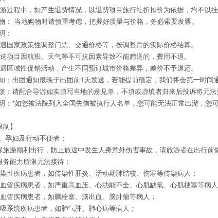
出游过程中，如产生退费情况，以退费项目旅行社折扣价为依据，均不以
物： 当地购物时请慎重考虑，把握好质量与价格，务必索要发票。
明：
如遇国家政策性调整门票、交通价格等，按调整后的实际价格结算。
赠送项目因航班、天气等不可抗因素导致不能赠送的，费用不退。
如遇区域性促销活动，产生不同预订城市价格差异，差价不予退还。
通知：出团通知最晚于出团前1天发送，若能提前确定，我们将会第一时间
反馈：请配合导游如实填写当地的意见单，不填或虚填者归来后投诉将无法
说明：*如您被法院列入全国失信被执行人名单，您可能无法正常出游，您
限制】
者、孕妇及行动不便者：
保旅游顺利出行，防止旅途中发生人身意外伤害事故，请旅游者在出行前
服务能力所限无法接待：
传染性疾病患者，如传染性肝炎、活动期肺结核、伤寒等传染病人；
心血管疾病患者，如严重高血压、心功能不全、心肌缺氧、心肌梗塞等病
脑血管疾病患者，如脑栓塞、脑出血、脑肿瘤等病人；
呼吸系统疾病患者，如肺气肿、肺心病等病人；