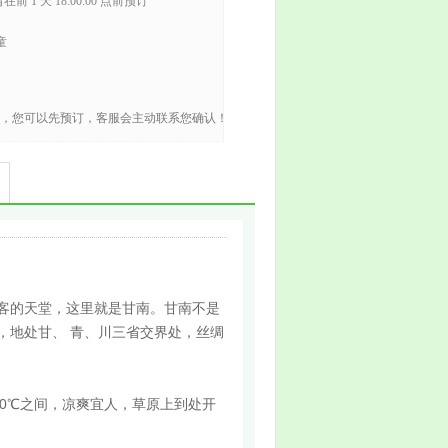
在前 1 天 18:00:00 点前预订
童
，您可以先预订，客服会主动联系您确认！
客的天堂，这里就是甘南。甘南不是
，地处甘、 青、川三省交界处，丝绸
30℃之间，凉爽宜人，草原上到处开