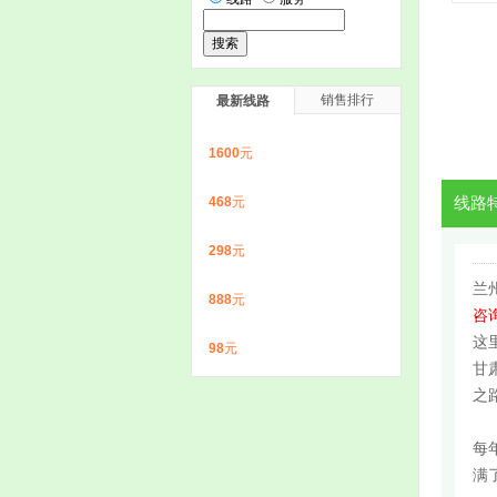
销售排行
最新线路
1600
元
468
元
线路
298
元
兰
888
元
咨询
这
98
元
甘
之
每
满