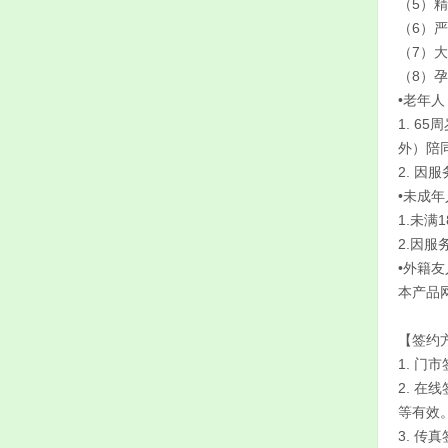
（5）
（6）
（7）
（8）
•老年人
1. 
外）陪
2. 
•未成年
1.未
2.因
•外籍友
本产品
【签约
1. 
2. 
等有效
3. 