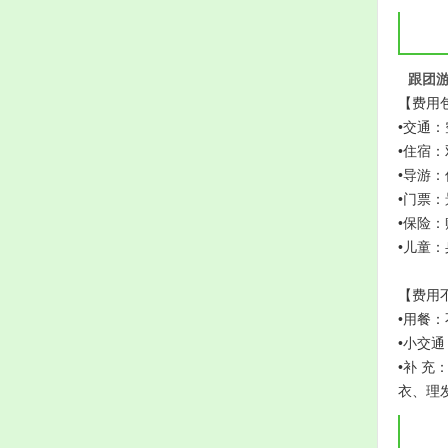
跟团
【费用
•交通
•住宿
•导游
•门票
•保险
•儿童
【费用
•用餐
•小交
•补 
衣、理