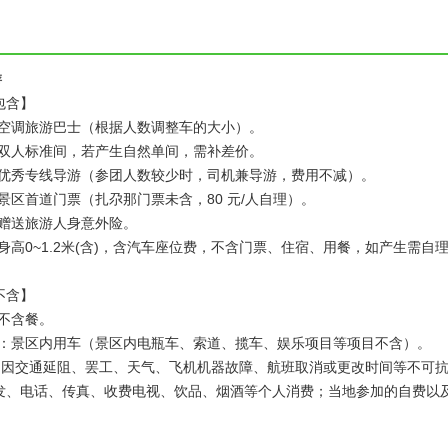
游
包含】
：空调旅游巴士（根据人数调整车的大小）。
：双人标准间，若产生自然单间，需补差价。
：优秀专线导游（参团人数较少时，司机兼导游，费用不减）。
：景区首道门票（扎尕那门票未含，80 元/人自理）。
：赠送旅游人身意外险。
：身高0~1.2米(含)，含汽车座位费，不含门票、住宿、用餐，如产生需自
不含】
：不含餐。
通：景区内用车（景区内电瓶车、索道、揽车、娱乐项目等项目不含）。
充：因交通延阻、罢工、天气、飞机机器故障、航班取消或更改时间等不可
发、电话、传真、收费电视、饮品、烟酒等个人消费；当地参加的自费以及