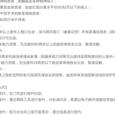
精神病患者，如癫痫及各种精神病人；
严重贫血病患者，如血红蛋白量水平在50克/升以下的病人；
大中型手术的恢复期病患者；
孕妇及行动不便者。
：
65周岁以上老年人预订出游，须与我司签订《健康证明》并有家属或朋友（
同方可出游。
因服务能力所限，无法接待80周岁以上的旅游者报名出游，敬请谅解。
人：
满18周岁的旅游者请由家属（因服务能力所限无法接待及限制接待的人除外
服务能力所限，无法接待18周岁以下旅游者单独报名出游，敬请谅解。
人：
网上报价适用持有大陆居民身份证的游客。如您持有其他国家或地区的护
方式】
门市签约：在门市进行签约付款。
在线签约：通过网络工具进行签约，付款成功后，将通过电子邮件或微信等
。
传真签约：双方在合同上签字盖章后，通过传真进行签约。