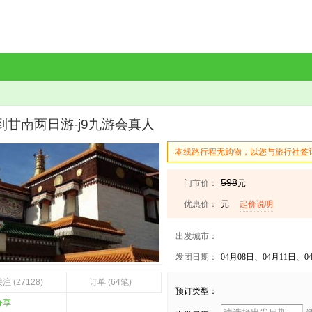
到甘南两日游-j9九游会真人
本线路行程无购物，以您与旅行社签
598
门市价：
元
优惠价：
元
起价说明
出发城市：
发团日期：
04月08日、04月11日、04月
注 (27128)
订单 (64笔)
预订类型：
分享