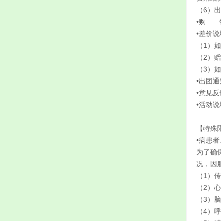
（6）
•购 
•差价说
（1）
（2）
（3）
•出团
•意见
•活动
【特殊
•病患
为了确
况，因
（1）
（2）
（3）
（4）