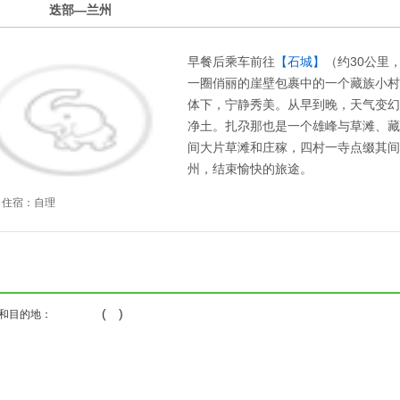
2
迭部—兰州
第
天
早餐后乘车前往
【石城】
（约30公里，
一圈俏丽的崖壁包裹中的一个藏族小村寨
体下，宁静秀美。从早到晚，天气变幻
净土。扎尕那也是一个雄峰与草滩、藏
间大片草滩和庄稼，四村一寺点缀其间
州，结束愉快的旅途。
住宿：自理
( )
和目的地：