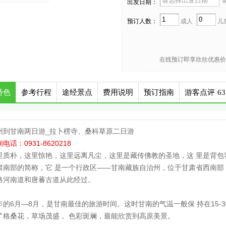
请
出发日期：
预订人数：
成人
儿
在线预订即享欣欣优惠价
特色
参考行程
途经景点
费用说明
预订指南
游客点评
63
州到甘南两日游_拉卜楞寺、桑科草原二日游
电话：0931-8620218
里质朴，这里惊艳，这里远离凡尘，这里是藏传佛教的圣地，这 里是背包
肃南部的简称，它 是一个行政区——甘南藏族自治州，位于甘肃省西南部
路河南道和唐蕃古道从此经过。
年的6月—8月，是甘南最佳的旅游时间。这时甘南的气温一般保 持在15-
了格桑花，草场茂盛， 色彩斑斓，最能欣赏到高原美景。