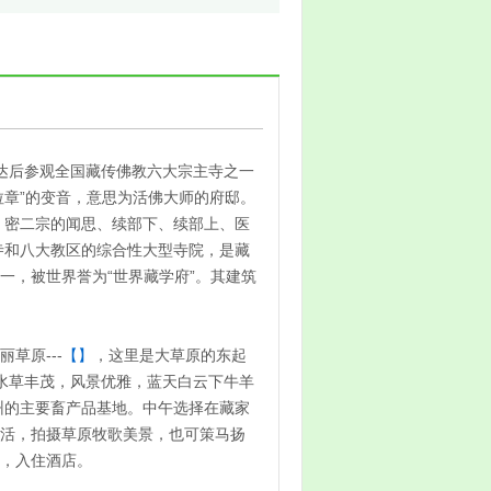
 抵达后参观全国藏传佛教六大宗主寺之一
拉章”的变音，意思为活佛大师的府邸。
显、密二宗的闻思、续部下、续部上、医
属寺和八大教区的综合性大型寺院，是藏
一，被世界誉为“世界藏学府”。其建筑
草原---
【】
，这里是大草原的东起
，水草丰茂，风景优雅，蓝天白云下牛羊
州的主要畜产品基地。中午选择在藏家
活，拍摄草原牧歌美景，也可策马扬
，入住酒店。