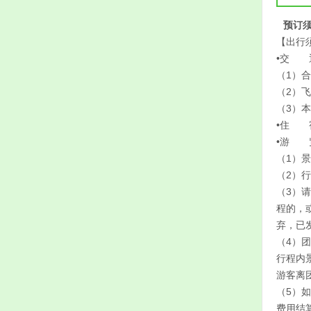
预订
【出行
•交 
（1）
（2）
（3）
•住 
•游 
（1）
（2）
（3）
程的，
弃，已
（4）
行程内
游客离
（5）
费用结