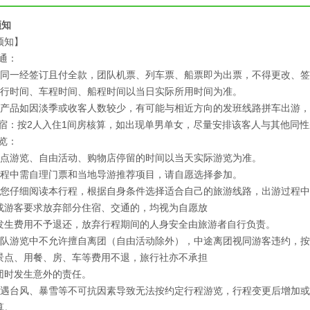
须知
须知】
通：
合同一经签订且付全款，团队机票、列车票、船票即为出票，不得更改、
飞行时间、车程时间、船程时间以当日实际所用时间为准。
本产品如因淡季或收客人数较少，有可能与相近方向的发班线路拼车出游
宿：按2人入住1间房核算，如出现单男单女，尽量安排该客人与其他同性
览：
景点游览、自由活动、购物店停留的时间以当天实际游览为准。
行程中需自理门票和当地导游推荐项目，请自愿选择参加。
请您仔细阅读本行程，根据自身条件选择适合自己的旅游线路，出游过程
或游客要求放弃部分住宿、交通的，均视为自愿放
发生费用不予退还，放弃行程期间的人身安全由旅游者自行负责。
团队游览中不允许擅自离团（自由活动除外），中途离团视同游客违约，
景点、用餐、房、车等费用不退，旅行社亦不承担
团时发生意外的责任。
如遇台风、暴雪等不可抗因素导致无法按约定行程游览，行程变更后增加
算。