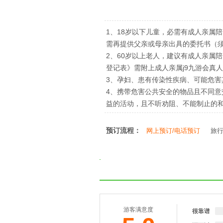
1、18岁以下儿童，必需有成人亲属
需再提供父亲或母亲出具的委托书（
2、60岁以上老人，建议有成人亲属
登记表》需附上成人亲属j9九游会真
3、孕妇、患有传染性疾病、可能危害
4、携带危害公共安全的物品且不同
益的活动，且不听劝阻、不能制止的
预订流程：
网上预订/电话预订
旅
游客满意度
很靠谱