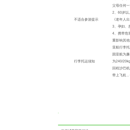
父母任何一
2、60岁
不适合参游提示
《老年人出
3、孕妇、
4、携带危
重影响其他
亚航行李托
因亚航为廉
行李托运须知
为240/
回程沙巴机
带上飞机，