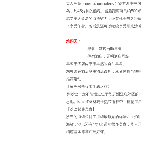
美人鱼岛（mantanani island）婆
岛，约45分钟的船程。当船距离海岛约50
感受美人鱼岛的海洋魅力，还有机会与各种
下享受午餐。餐后您还可以继续享受阳光沙
第四天：
早餐：酒店自助早餐
住宿酒店：元明酒店同级
早餐于酒店内享用丰盛的自助早餐。
您可以在酒店享用酒店设施，或者体验当地
推荐活动：
【长鼻猴萤火虫生态之旅】
到沙巴一定不能错过位于婆罗洲亚庇郊区的k
息地。kalis红树林属于热带雨林带，植
【沙巴饕餮美食】
沙巴的海鲜保持了海鲜最原始的鲜味儿：奶
海鲜，沙巴还有地地道道的很多美食，华人开
榴莲雪条等等广受好评。