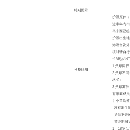
特别提示
护照原件（
近半年内2
马来西亚签
护照出生地
港澳台及外
境时请自行
*18周岁
1.父母同
马签须知
2.父母不
格式）
3.父母离
有家庭成员
〖小童马签
没有出生
父母不去
签证期间父
1、18岁