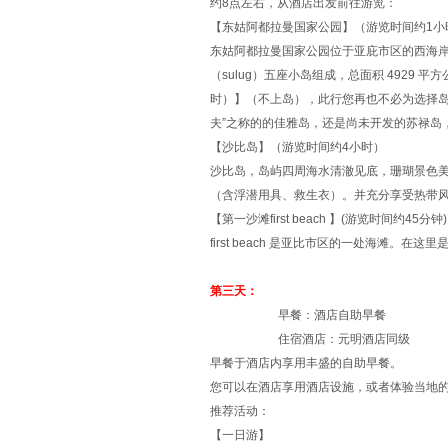
约8点左右，从酒店出发前往游览：
【东姑阿都拉曼国家公园】（游览时间约1小
东姑阿都拉曼国家公园位于亚庇市区的西海岸，由
（sulug）五座小岛组成，总面积 492
时）】（不上岛），此行您再也不必为选择岛
夫”之称的的佳雅岛，还是尚未开发的苏禄岛
【沙比岛】（游览时间约4小时）
沙比岛，岛屿四周海水清澈见底，珊瑚景色
（含浮潜用具、救生衣）。并充分享受热带
【第一沙滩first beach 】(游览时间约45分钟)
first beach 是亚比市区的一处海滩
第三天：
早餐：酒店自助早餐
住宿酒店：元明酒店同级
早餐于酒店内享用丰盛的自助早餐。
您可以在酒店享用酒店设施，或者体验当地
推荐活动：
【一日游】