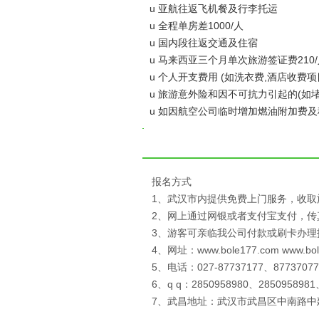
u 亚航往返飞机餐及行李托运
u 全程单房差1000/人
u 国内段往返交通及住宿
u 马来西亚三个月单次旅游签证费210
u 个人开支费用 (如洗衣费,酒店收
u 旅游意外险和因不可抗力引起的(如堵
u 如因航空公司临时增加燃油附加费及税
报名方式
1、武汉市内提供免费上门服务，收取
2、网上通过网银或者支付宝支付，
3、游客可亲临我公司付款或刷卡办理
4、网址：www.bole177.com www.bo
5、电话：027-87737177、87737077
6、q q：2850958980、2850958981
7、武昌地址：武汉市武昌区中南路中