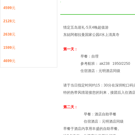
4599
元
2128
元
情定五岛巡礼·5天4晚超值游
2638
元
东姑阿都拉曼国家公园//水上清真寺
1599
元
第一天：
早餐：自理
4699
元
参考航班： ak238 1950/2250
住宿酒店：元明酒店同级
请于当日指定时间约15：30分在深圳蛇口
特的热带风情迎接您的到来，接团后入住酒
第二天：
早餐：酒店自助早餐
住宿酒店：元明酒店同级
早餐于酒店内享用丰盛的自助早餐。