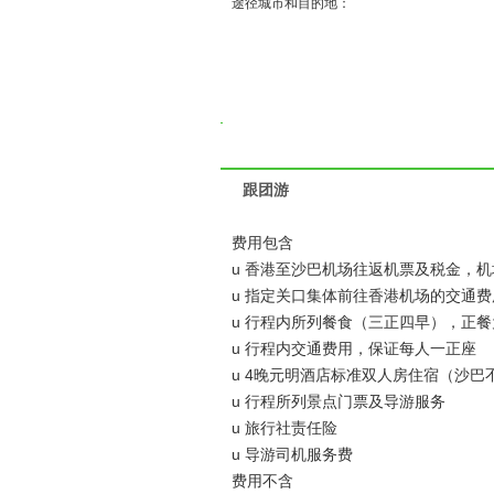
途径城市和目的地：
跟团游
费用包含
u 香港至沙巴机场往返机票及税金，机
u 指定关口集体前往香港机场的交通费
u 行程内所列餐食（三正四早），正餐
u 行程内交通费用，保证每人一正座
u 4晚元明酒店标准双人房住宿（沙巴
u 行程所列景点门票及导游服务
u 旅行社责任险
u 导游司机服务费
费用不含