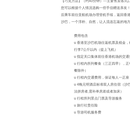
【巧克力店】（约40分钟）---主要售卖各
您可以根据个人情况选购一些手信赠送亲友
后乘车前往亚航机场办理登机手续，返回香
沙巴，一个淳朴、自然，让人流连忘返的地
费用包含
u
香港至沙巴机场往返机票及税金，机
行李7公斤以内（提上飞机）
u
指定关口集体前往香港机场的交通
u
行程内所列餐食（三正四早），正
餐除外）
u
行程内交通费用，保证每人一正座
u
4晚元明酒店标准双人房住宿（沙巴
法拼房者,需补单房差或者加床）
u
行程所列景点门票及导游服务
u
旅行社责任险
u
导游司机服务费