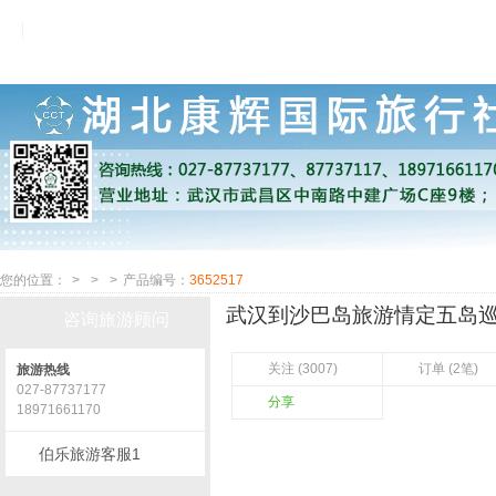
您的位置：
>
>
>
产品编号：
3652517
武汉到沙巴岛旅游情定五岛巡礼
咨询旅游顾问
关注 (3007)
订单 (2笔)
旅游热线
027-87737177
分享
18971661170
伯乐旅游客服1