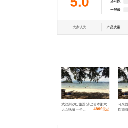
5.0
还可以
一般般
大家认为
产品质量
武汉到沙巴旅游 沙巴仙本那六
马来西
4899
元起
天五晚游 一价...
巴旅