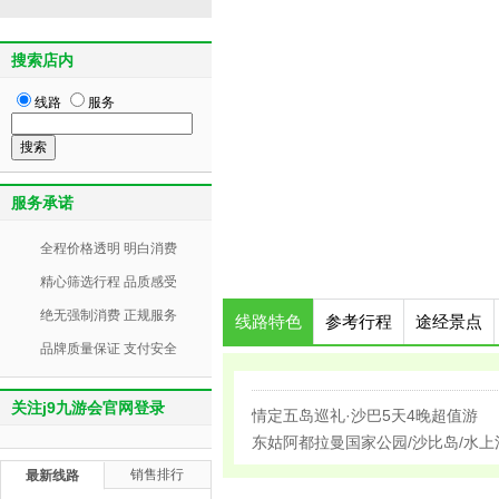
搜索店内
线路
服务
服务承诺
全程价格透明 明白消费
精心筛选行程 品质感受
绝无强制消费 正规服务
线路特色
参考行程
途经景点
品牌质量保证 支付安全
关注j9九游会官网登录
情定五岛巡礼·沙巴5天4晚超值游
东姑阿都拉曼国家公园/沙比岛/水上
销售排行
最新线路