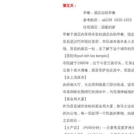
第五天：
早餐：酒店自助早餐
参考航班： ak239 1620-1915
住宿酒店：温暖的家
早餐于酒店内享用丰富的酒店自助早餐。指定
亚庇是沙巴州现任首府，市区保存着许多人
场。亚庇的最后一站，去了解下这个城市的
【普陀寺puh toh tze temple】
寺院建于1980年，位于斗亚兰路尽头，它
立着十座大佛像，观音菩萨也在其中。里面
【水上清真寺】
由祈祷大厅、大尖塔和陵墓三部分组成。该寺
寺庙倒映在围绕它的湖水中，与充满神秘感
【基金局大厦】
作为亚庇城市坐标的基金局大厦，敦马士达化大厦(
的办公地，每一层处理一个民族的事物。由
之后前往：
【土产店】（约40分钟）---主要售卖婆罗