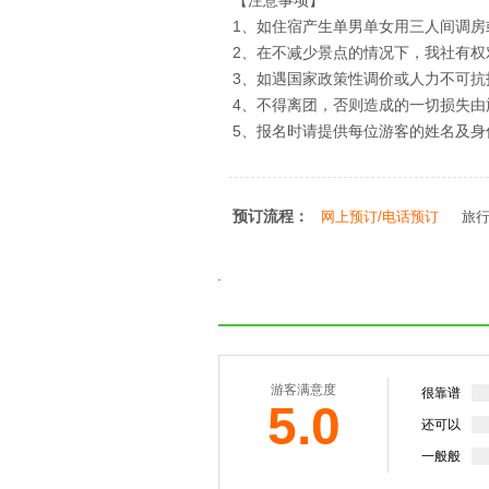
【注意事项】
1、如住宿产生单男单女用三人间调房
2、在不减少景点的情况下，我社有
3、如遇国家政策性调价或人力不可
4、不得离团，否则造成的一切损失由
5、报名时请提供每位游客的姓名及
预订流程：
网上预订/电话预订
旅
游客满意度
很靠谱
5.0
还可以
一般般