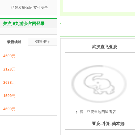
品牌质量保证 支付安全
关注j9九游会官网登录
销售排行
最新线路
1
武汉直飞亚庇
第
天
4599
元
2128
元
2638
元
1599
元
4699
元
住宿：亚庇当地四星酒店
2
亚庇-斗湖-仙本娜
第
天