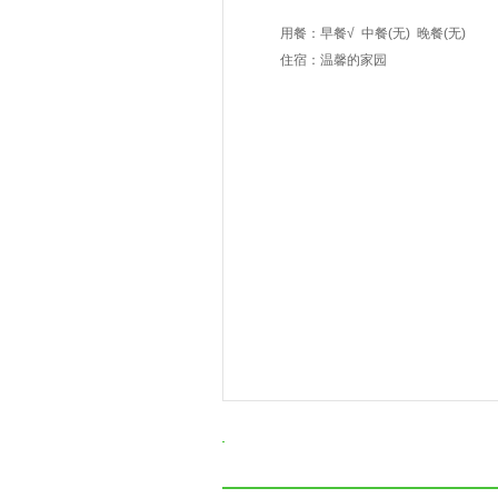
用餐：
早餐√
中餐(无)
晚餐(无)
住宿：温馨的家园