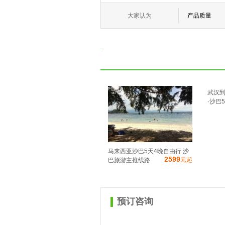
大家认为
产品质量
武汉
·沙巴5
马来西亚沙巴5天4晚自由行 沙
2599
元起
巴旅游主推线路
预订咨询