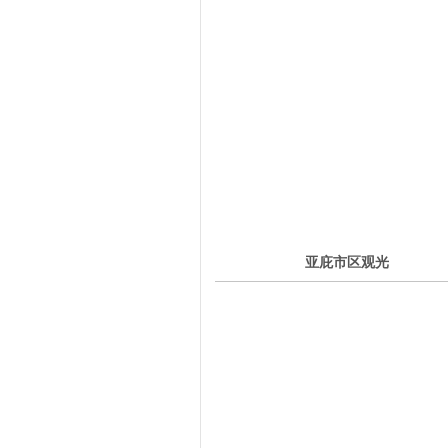
6
亚庇市区观光
第
天