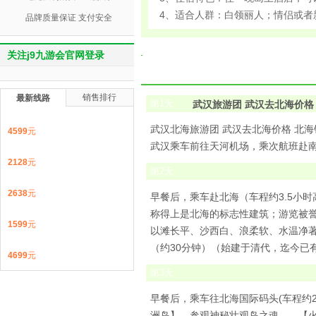
4、适合人群：白领丽人；情侣或者
品牌质量保证 支付安全
关注j9九游会官网登录
销售排行
最新线路
第
1
天
武汉旅游团 武汉去北海价格
武汉北海旅游团 武汉去北海价格 北
4599
元
武汉乘车前往天河机场，乘次航班赴
2128
元
第
2
天
2638
元
早餐后，乘车赴北海（车程约3.5小时
称得上是北海的标志性建筑；游览被誉
1599
元
以滩长平、沙西白、浪柔软、水温净
（约30分钟）（始建于清代，迄今已
4699
元
第
3
天
早餐后，乘车往北海国际码头(车程约2
洲岛】。参观神秘壮观岛之魂——【火