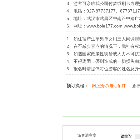
3、游客可亲临我公司付款或刷卡办理
4、电话：027-87737177、87737117
5、地址：武汉市武昌区中南路中建广
6、网址：www.bole177.com www.bol
1、如住宿产生单男单女用三人间调房
2、在不减少景点的情况下，我社有
3、如遇国家政策性调价或人力不可
4、不得离团，否则造成的一切损失由
5、报名时请提供每位游客的姓名及
预订流程：
网上预订/电话预订
旅
游客满意度
很靠谱