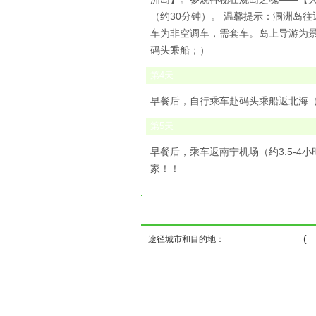
（约30分钟）。 温馨提示：涠洲岛往
车为非空调车，需套车。岛上导游为
码头乘船；）
第
4
天
早餐后，自行乘车赴码头乘船返北海（航
第
5
天
早餐后，乘车返南宁机场（约3.5-
家！！
( ) ( 
途径城市和目的地：