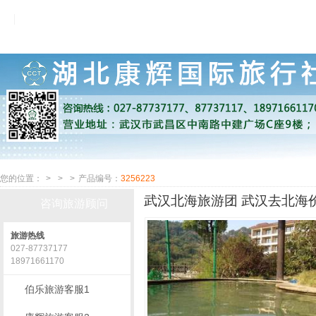
您的位置：
>
>
>
产品编号：
3256223
武汉北海旅游团 武汉去北海价
咨询旅游顾问
旅游热线
027-87737177
18971661170
伯乐旅游客服1