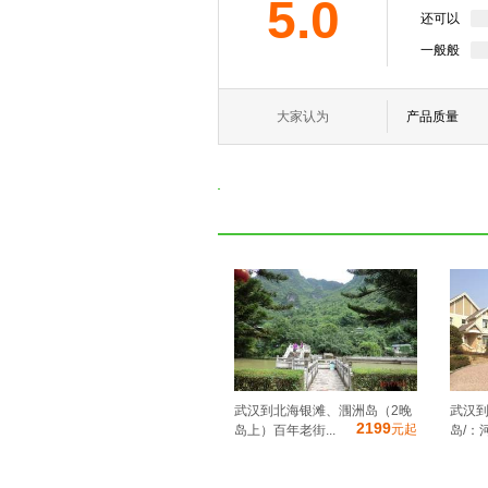
5.0
还可以
一般般
大家认为
产品质量
武汉到北海银滩、涠洲岛（2晚
武汉到
2199
元起
岛上）百年老街...
岛/：河