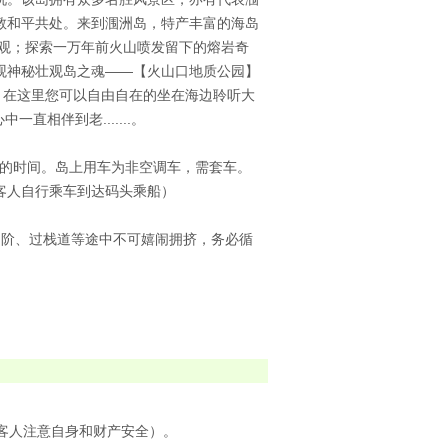
教和平共处。来到涠洲岛，特产丰富的海岛
景观；探索一万年前火山喷发留下的熔岩奇
观神秘壮观岛之魂——【火山口地质公园】
）。在这里您可以自由自在的坐在海边聆听大
相伴到老.......。
定船的时间。岛上用车为非空调车，需套车。
客人自行乘车到达码头乘船）
台阶、过栈道等途中不可嬉闹拥挤，务必循
客人注意自身和财产安全）。