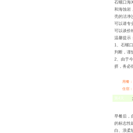
石螺口海
和海蚀岩
壳的洁净
可以请专
可以谈价
温馨提示
1、石螺
判断，谨
2、由于
挤，务必
用餐：
住宿：
第
4
天
早餐后，
的标志性
白、浪柔