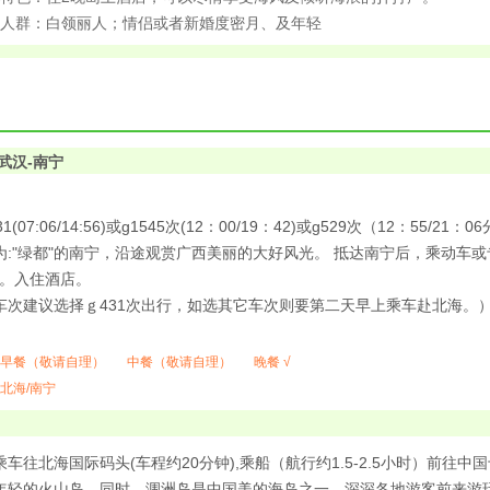
合人群：白领丽人；情侣或者新婚度密月、及年轻
武汉-南宁
1(07:06/14:56)或g1545次(12：00/19：42)或g529次（12：55/2
为:"绿都"的南宁，沿途观赏广西美丽的大好风光。 抵达南宁后，乘动车或
）。入住酒店。
车次建议选择ｇ431次出行，如选其它车次则要第二天早上乘车赴北海。
早餐（敬请自理）
中餐（敬请自理）
晚餐 √
北海/南宁
车往北海国际码头(车程约20分钟),乘船（航行约1.5-2.5小时）前
年轻的火山岛。同时，涠洲岛是中国美的海岛之一，深深各地游客前来游