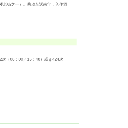
骑楼老街之一）。乘动车返南宁．入住酒
22次（08：00／15：48）或ｇ424次