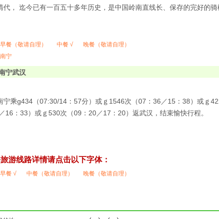
清代， 迄今已有一百五十多年历史，是中国岭南直线长、保存的完好的
早餐（敬请自理）
中餐 √
晚餐（敬请自理）
南宁
南宁武汉
乘g434（07:30/14：57分）或ｇ1546次（07：36／15：38）或ｇ4
2／16：33）或ｇ530次（09：20／17：20）返武汉，结束愉快行程。
海
旅游线路详情请点击以下字体：
早餐 √
中餐（敬请自理）
晚餐（敬请自理）