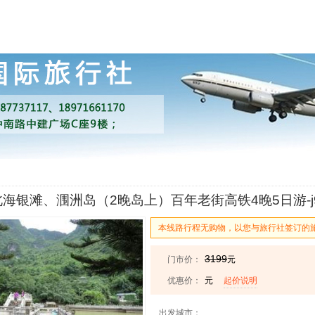
海银滩、涠洲岛（2晚岛上）百年老街高铁4晚5日游-j
本线路行程无购物，以您与旅行社签订的
3199
门市价：
元
优惠价：
元
起价说明
出发城市：