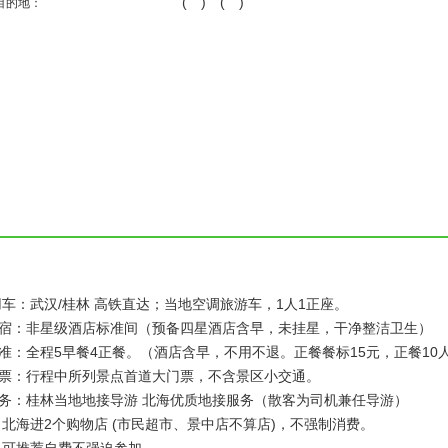
( ) ( )
目的地：
用车：武汉/桂林 高铁直达；当地空调旅游车，1人1正座。
住宿：非星级酒店标准间（预备四星酒店含早，未挂星，干净整洁卫生）
准：全程5早餐4正餐。（酒店含早，不用不退。正餐餐标15元，正餐10
门票：行程中所列景点首道大门票，不含景区小交通。
服务：桂林当地地接导游 北海优质地接服务（散客为司机兼任导游）
：北海进2个购物店 (市民超市、景中店不算店)，不强制消费。