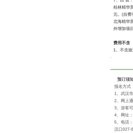
7、自 费
桂林精华景
元。(自费
北海精华景
外增加项目
费用不含
1、不含
预订须
报名方式
1、武汉
2、网上
3、游客
4、网址：
5、电话：武
汉口027-8