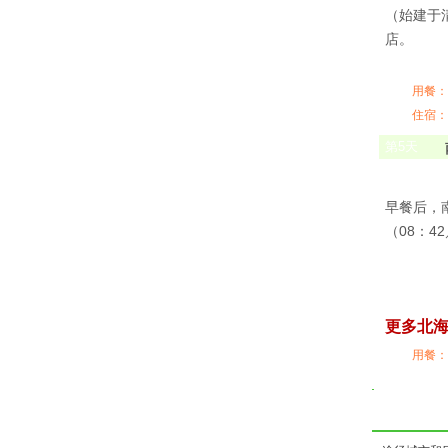
（始建于
店。
用餐：
住宿：
第
5
天
早餐后，南宁
（08：4
更多北
用餐：