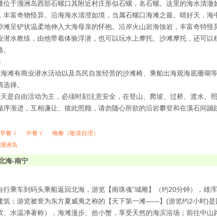
滩位于涠洲岛西部石螺口其附近村庄形似石螺，名石螺。这里的海水清澈
，丰富奇物怪异。沿海海水清澄如境，当属石螺口海滩之最。晴好天，海
沙滩呈铲状温柔地伸入大海母亲的怀抱。沿岸火山岩海蚀岩，丰富奇特怪
业潜水教练，由他带着体验浮潜，也可以玩水上摩托、沙滩摩托，还可以
格。
：
口海滩有商业潜水活动以及岛民自发经营的沙滩椅、乘船出海观海底珊瑚
慎选择。
今天是自由活动为主，必须时刻注意安全，在登山、爬坡、过桥、渡水、
循序渐进，互相谦让、彼此照顾，请勿随心所欲的沿岩攀登和在溪石间蹦
早餐 √
中餐 √
晚餐（敬请自理）
涠洲岛
北海-南宁
自行乘车到码头乘船返回北海，游览【南珠魂”城雕】（约20分钟），雄
建筑；游览被誉为东方夏威夷之称的【天下第一滩——】(游览约2小时)是
软、水温净著称），海滩漫步、拾小蟹，享受天然的海滨浴场；前往中山路