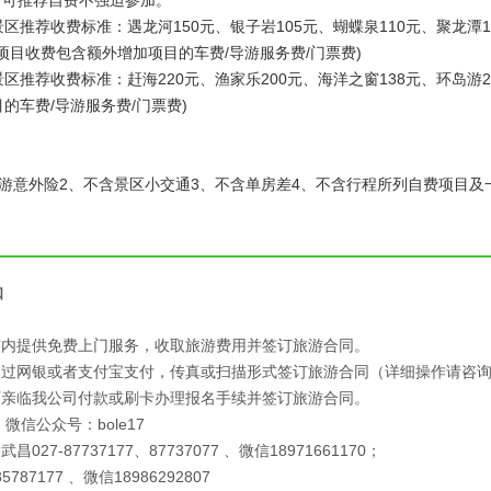
：可推荐自费不强迫参加。
区推荐收费标准：遇龙河150元、银子岩105元、蝴蝶泉110元、聚龙潭1
项目收费包含额外增加项目的车费/导游服务费/门票费)
区推荐收费标准：赶海220元、渔家乐200元、海洋之窗138元、环岛游2
的车费/导游服务费/门票费)
旅游意外险2、不含景区小交通3、不含单房差4、不含行程所列自费项目及
知
市内提供免费上门服务，收取旅游费用并签订旅游合同。
通过网银或者支付宝支付，传真或扫描形式签订旅游合同（详细操作请咨
可亲临我公司付款或刷卡办理报名手续并签订旅游合同。
 微信公众号：bole17
昌027-87737177、87737077 、微信18971661170；
5787177 、微信18986292807