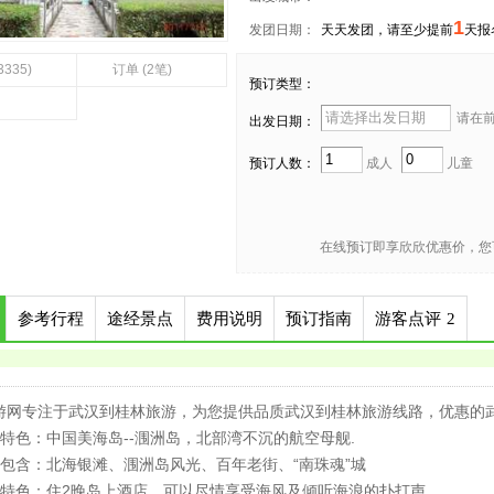
1
发团日期：
天天发团，请至少提前
天报
3335)
订单 (2笔)
预订类型：
请在前 
出发日期：
预订人数：
成人
儿童
在线预订即享欣欣优惠价，您
参考行程
途经景点
费用说明
预订指南
游客点评
2
游网专注于武汉到桂林旅游，为您提供品质武汉到桂林旅游线路，优惠的
程特色：中国美海岛--涠洲岛，北部湾不沉的航空母舰.
点包含：北海银滩、涠洲岛风光、百年老街、“南珠魂”城
宿特色：住2晚岛上酒店，可以尽情享受海风及倾听海浪的扑打声。