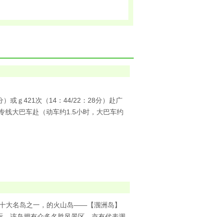
1：06分）或ｇ421次（14：44/22：28分）赴广
专线大巴车赴（动车约1.5小时，大巴车约
）
往中国十大名岛之一，的火山岛——【涠洲岛】
玩。该岛拥有众多名胜风景区，亦有代表涠