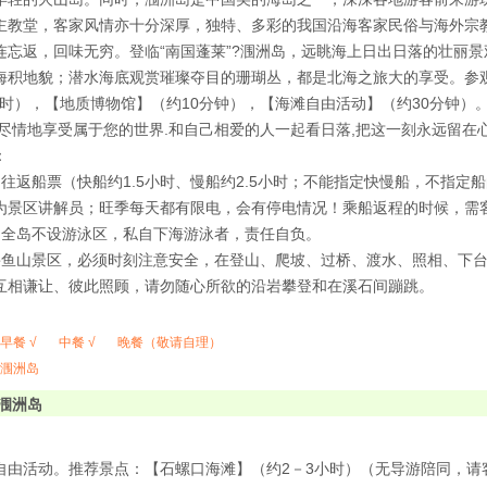
主教堂，客家风情亦十分深厚，独特、多彩的我国沿海客家民俗与海外宗
连忘返，回味无穷。登临“南国蓬莱”?涠洲岛，远眺海上日出日落的壮丽
海积地貌；潜水海底观赏璀璨夺目的珊瑚丛，都是北海之旅大的享受。参
5小时），【地质博物馆】（约10分钟），【海滩自由活动】（约30分钟
尽情地享受属于您的世界.和自己相爱的人一起看日落,把这一刻永远留在心中一直
：
岛往返船票（快船约1.5小时、慢船约2.5小时；不能指定快慢船，不指
为景区讲解员；旺季每天都有限电，会有停电情况！乘船返程的时候，需
岛全岛不设游泳区，私自下海游泳者，责任自负。
鳄鱼山景区，必须时刻注意安全，在登山、爬坡、过桥、渡水、照相、下
互相谦让、彼此照顾，请勿随心所欲的沿岩攀登和在溪石间蹦跳。
早餐 √
中餐 √
晚餐（敬请自理）
涠洲岛
涠洲岛
自由活动。推荐景点：【石螺口海滩】（约2－3小时）（无导游陪同，请