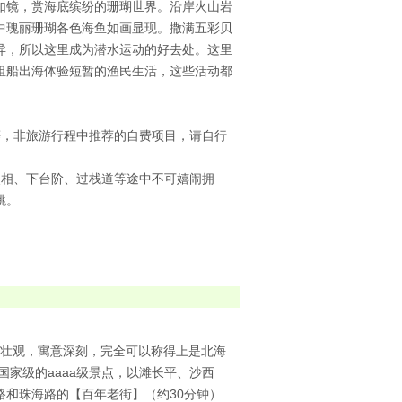
如镜，赏海底缤纷的珊瑚世界。沿岸火山岩
中瑰丽珊瑚各色海鱼如画显现。撒满五彩贝
异，所以这里成为潜水运动的好去处。这里
租船出海体验短暂的渔民生活，这些活动都
等，非旅游行程中推荐的自费项目，请自行
照相、下台阶、过栈道等途中不可嬉闹拥
跳。
浑壮观，寓意深刻，完全可以称得上是北海
国家级的aaaa级景点，以滩长平、沙西
和珠海路的【百年老街】（约30分钟）