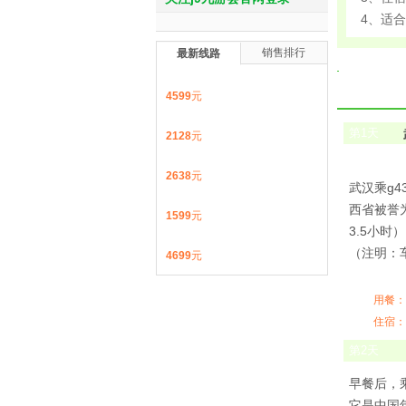
4、适
销售排行
最新线路
4599
元
第
1
天
2128
元
2638
元
武汉乘g43
西省被誉
1599
元
3.5小时
（注明：
4699
元
用餐：
住宿：
第
2
天
早餐后，乘
它是中国