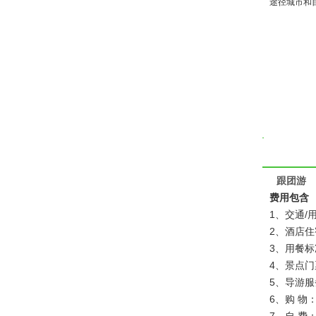
途径城市和
跟团游
费用包含
1、交通/
2、酒店
3、用餐标
4、景点
5、导游
6、购 物