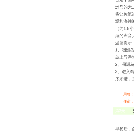
洲岛的天
将让你流
观和海蚀
（约1.
海的声音,
温馨提示
1、涠洲
岛上导游
2、涠洲
3、进入
序渐进，
用餐：
住宿：
第
3
天
早餐后，