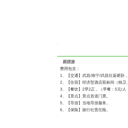
跟团游
费用包含：
1、【交通】武昌/南宁/武昌往返硬
2、【住宿】经济型酒店双标间（独卫
3、【餐饮】2早2正，（早餐：5元/人
4、【景点】景点首道门票。
5、【导游】当地导游服务。
6、【保险】旅行社责任险。