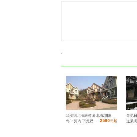
武汉到北海旅游团 北海/涠洲
寻觅日
2560
元起
岛/：河内 下龙双...
道呆满