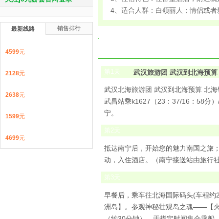
4、适合人群：白领丽人；情侣或者
销售排行
最新线路
4599
元
第
1
天
武汉旅游团 武汉到北海预算
2128
元
武汉北海旅游团 武汉到北海预算 北
2638
元
武昌站乘k1627（23：37/16：58分）
宁。
1599
元
第
2
天
4699
元
抵达南宁后，开始您的魅力南国之旅；
动，入住酒店。（南宁接送站由旅行
第
3
天
早餐后，乘车往北海国际码头(车程约2
洲岛】。参观神秘壮观岛之魂——【火
（约30分钟）。于指定时间集合乘船