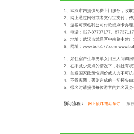
1、武汉市内提供免费上门服务，收取
2、网上通过网银或者支付宝支付，
3、游客可亲临我公司付款或刷卡办理
4、电话：027-87737177、87737117
5、地址：武汉市武昌区中南路中建广
6、网址：www.bole177.com www.bol
1、如住宿产生单男单女用三人间调房
2、在不减少景点的情况下，我社有
3、如遇国家政策性调价或人力不可
4、不得离团，否则造成的一切损失由
5、报名时请提供每位游客的姓名及
预订流程：
网上预订/电话预订
旅