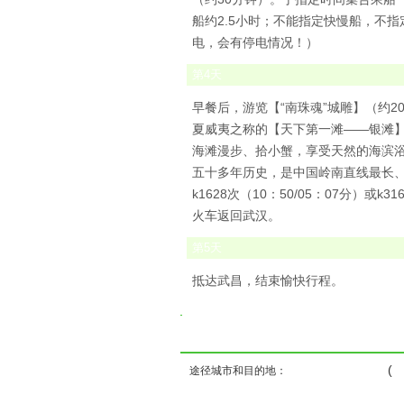
船约2.5小时；不能指定快慢船，不
电，会有停电情况！）
第
4
天
早餐后，游览【“南珠魂”城雕】（约
夏威夷之称的【天下第一滩——银滩】
海滩漫步、拾小蟹，享受天然的海滨浴
五十多年历史，是中国岭南直线最长、
k1628次（10：50/05：07分）或k31
火车返回武汉。
第
5
天
抵达武昌，结束愉快行程。
( 
途径城市和目的地：