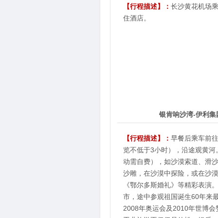
【行程描述】：
长沙黄花机场乘航
住酒店。
2
第
天
银肯响沙湾-伊利集
【行程描述】：
早餐后乘车前往
览不低于3小时），沿途观黄河
动需自费），如沙漠索道、滑
沙雕，在沙漠中探险，或在沙
《鄂尔多斯婚礼》等精彩表演
市，途中参观祖国诞生60年来
2008年奥运会及2010年世