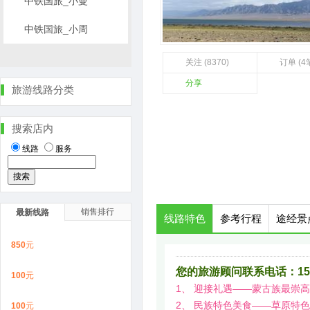
中铁国旅_小曼
中铁国旅_小周
关注 (8370)
订单 (4
分享
旅游线路分类
搜索店内
线路
服务
销售排行
最新线路
线路特色
参考行程
途经景
850
元
您的旅游顾问联系电话：1597
100
元
1、 迎接礼遇——蒙古族最崇
2、 民族特色美食——草原特
100
元