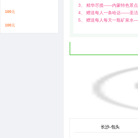
3、 精华尽揽——内蒙特色景
100
元
4、 赠送每人一条哈达——圣
5、 赠送每人每天一瓶矿泉水
100
元
1
第
天
长沙-包头