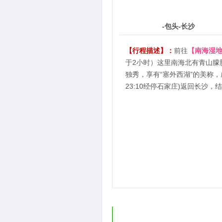
4
第
天
-包头-长沙
【行程描述】：
前往
【南海湿
于2小时）这里南海北有青山朦
独秀，享有“塞外西湖”的美称，成
23:10经停石家庄)返回长沙