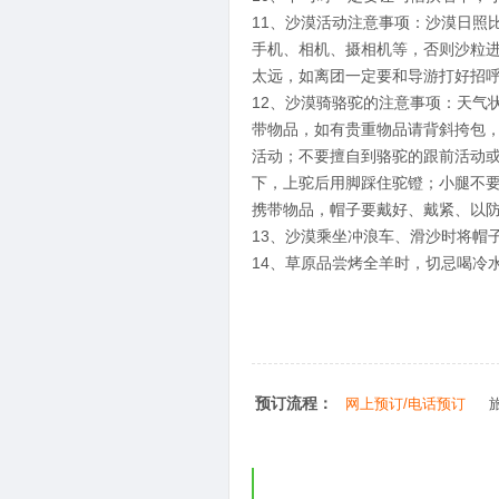
11、沙漠活动注意事项：沙漠日照
手机、相机、摄相机等，否则沙粒
太远，如离团一定要和导游打好招
12、沙漠骑骆驼的注意事项：天气
带物品，如有贵重物品请背斜挎包
活动；不要擅自到骆驼的跟前活动
下，上驼后用脚踩住驼镫；小腿不
携带物品，帽子要戴好、戴紧、以
13、沙漠乘坐冲浪车、滑沙时将帽
14、草原品尝烤全羊时，切忌喝冷
预订流程：
网上预订/电话预订