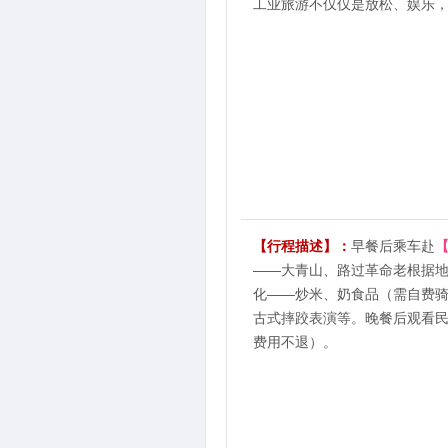
工业旅游不仅仅是放松、娱乐
3
第
天
【行程描述】：
早餐后乘车赴
——大青山、路过革命老根据
化——炒米、奶食品（需自费骑
古式摔跤表演等。晚餐后观看
费用不退）。