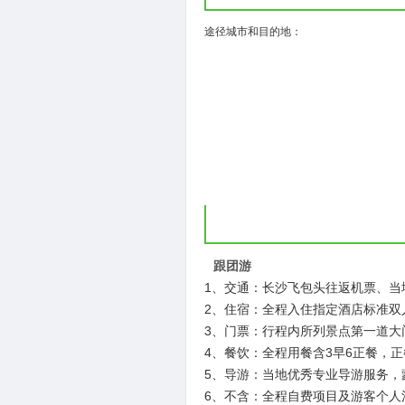
( 
途径城市和目的地：
跟团游
1、交通：长沙飞包头往返机票、当
2、住宿：全程入住指定酒店标准双人
3、门票：行程内所列景点第一道大
4、餐饮：全程用餐含3早6正餐，
5、导游：当地优秀专业导游服务，
6、不含：全程自费项目及游客个人