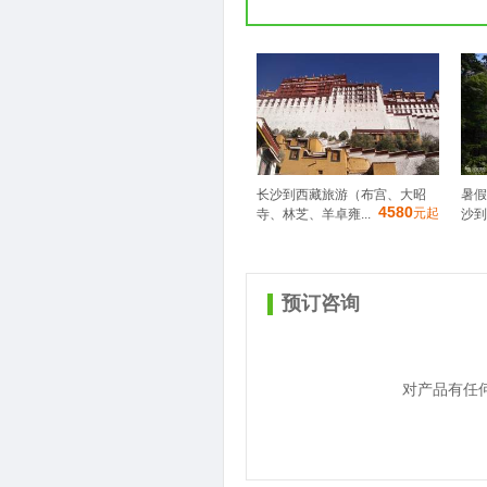
长沙到西藏旅游（布宫、大昭
暑假
4580
元起
寺、林芝、羊卓雍...
沙到
预订咨询
对产品有任