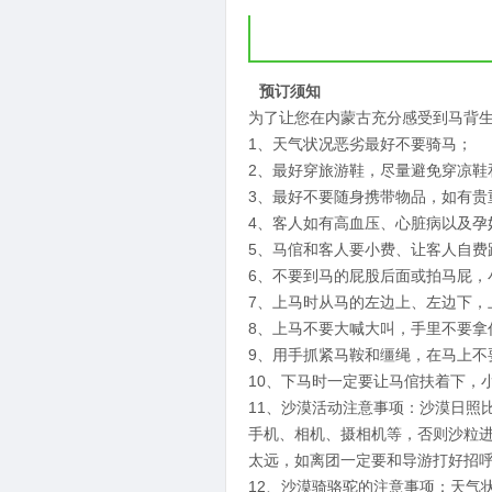
预订须知
为了让您在内蒙古充分感受到马背
1、天气状况恶劣最好不要骑马；
2、最好穿旅游鞋，尽量避免穿凉鞋
3、最好不要随身携带物品，如有贵
4、客人如有高血压、心脏病以及孕
5、马倌和客人要小费、让客人自费
6、不要到马的屁股后面或拍马屁，
7、上马时从马的左边上、左边下，
8、上马不要大喊大叫，手里不要拿
9、用手抓紧马鞍和缰绳，在马上不
10、下马时一定要让马倌扶着下，
11、沙漠活动注意事项：沙漠日照
手机、相机、摄相机等，否则沙粒
太远，如离团一定要和导游打好招
12、沙漠骑骆驼的注意事项：天气