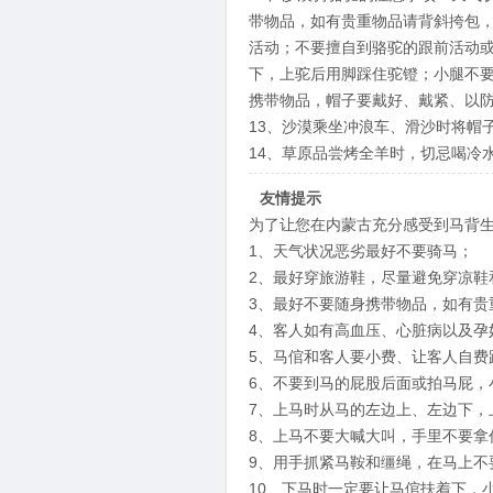
带物品，如有贵重物品请背斜挎包
活动；不要擅自到骆驼的跟前活动
下，上驼后用脚踩住驼镫；小腿不
携带物品，帽子要戴好、戴紧、以
13、沙漠乘坐冲浪车、滑沙时将帽
14、草原品尝烤全羊时，切忌喝冷
友情提示
为了让您在内蒙古充分感受到马背
1、天气状况恶劣最好不要骑马；
2、最好穿旅游鞋，尽量避免穿凉鞋
3、最好不要随身携带物品，如有贵
4、客人如有高血压、心脏病以及孕
5、马倌和客人要小费、让客人自费
6、不要到马的屁股后面或拍马屁，
7、上马时从马的左边上、左边下，
8、上马不要大喊大叫，手里不要拿
9、用手抓紧马鞍和缰绳，在马上不
10、下马时一定要让马倌扶着下，