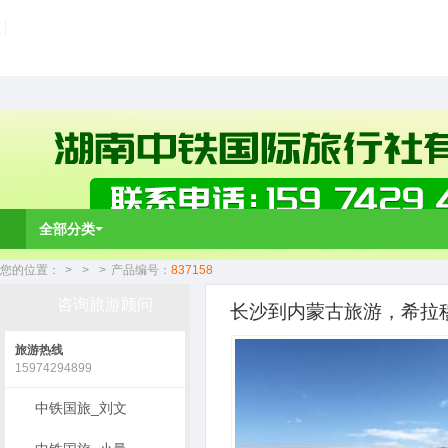
全部分类
您的位置：
>
>
>
产品编号：
837158
咨询旅游顾问
长沙到内蒙古旅游，希拉穆
旅游热线
15974294899
中铁国旅_刘文