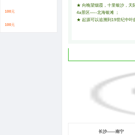
★ 向晚望烟霞，十里银沙，天
100
元
4a景区—--北海银滩 ；
★ 起源可以追溯到19世纪中
100
元
1
第
天
长沙——南宁