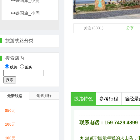
中铁国旅_小曼
中铁国旅_小周
关注 (3831)
分享
旅游线路分类
搜索店内
线路
服务
销售排行
最新线路
线路特色
参考行程
途经景
850
元
联系电话：159 7429 4899
100
元
★ 游览中国最年轻的火山岛，
100
元