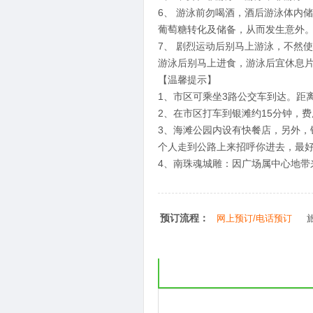
6、 游泳前勿喝酒，酒后游泳体内
葡萄糖转化及储备，从而发生意外
7、 剧烈运动后别马上游泳，不然
游泳后别马上进食，游泳后宜休息
【温馨提示】
1、市区可乘坐3路公交车到达。距
2、在市区打车到银滩约15分钟，费
3、海滩公园内设有快餐店，另外
个人走到公路上来招呼你进去，最
4、南珠魂城雕：因广场属中心地带
预订流程：
网上预订/电话预订