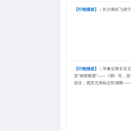
【行程描述】：
长沙乘机飞南
2
第
天
【行程描述】：
早餐后乘车至北
赏“钢塑雕塑”——《潮》等，
前往；观赏北海标志性城雕——“
3
第
天