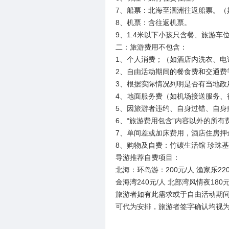
7、船票：北海至涠洲往返船票。（
8、机票：含往返机票。
9、1.4米以下小孩只含餐、旅游
二：旅游费用不包含：
1、个人消费；（如酒店内洗衣、电
2、自由活动期间的餐食费和交通费
3、根据实际情况列明是否有当地政
4、地面服务费（如机场接送服务、
5、因旅游者违约、自身过错、自身
6、“旅游费用包含”内容以外的所有
7、单间差或加床费用，酒店住房押
8、购物及自费：竹碳生活馆 珍珠
导游推荐自费项目：
北海：环岛游：200元/人 渔家乐220
金海湾240元/人 北部湾风情夜18
旅游者如有此需求或于自由活动期
可代为安排，旅游者签字确认均视