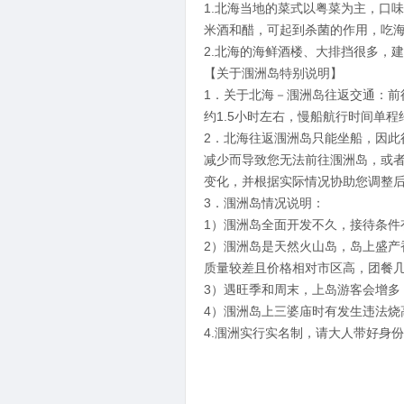
1.北海当地的菜式以粤菜为主，口
米酒和醋，可起到杀菌的作用，吃
2.北海的海鲜酒楼、大排挡很多，
【关于涠洲岛特别说明】
1．关于北海－涠洲岛往返交通：
约1.5小时左右，慢船航行时间单
2．北海往返涠洲岛只能坐船，因
减少而导致您无法前往涠洲岛，或
变化，并根据实际情况协助您调整
3．涠洲岛情况说明：
1）涠洲岛全面开发不久，接待条件
2）涠洲岛是天然火山岛，岛上盛
质量较差且价格相对市区高，团餐
3）遇旺季和周末，上岛游客会增多
4）涠洲岛上三婆庙时有发生违法烧
4.涠洲实行实名制，请大人带好身