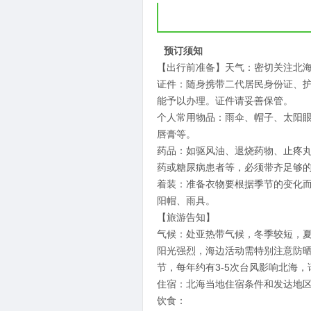
预订须知
【出行前准备】天气：密切关注北
证件：随身携带二代居民身份证、护
能予以办理。证件请妥善保管。
个人常用物品：雨伞、帽子、太阳
唇膏等。
药品：如驱风油、退烧药物、止疼
药或糖尿病患者等，必须带齐足够
着装：准备衣物要根据季节的变化
阳帽、雨具。
【旅游告知】
气候：处亚热带气候，冬季较短，夏
阳光强烈，海边活动需特别注意防晒。
节，每年约有3-5次台风影响北海
住宿：北海当地住宿条件和发达地
饮食：