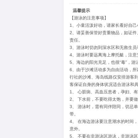
温馨提示
【游泳的注意事项】
1、小童活泼好动，请家长看好自
2、请妥善保管好贵重物品，如证
责任。
3、游泳时切勿到深水区和无救生员
4、游泳时要远离海上摩托艇，注意
5、海边的阳光充足，也很“毒”，
6、由于沙滩活动多为自由活动，
行社的沙滩、海岛线路仅安排游客
客保证自身的身体状况适合游泳和
1、 心脏病、高血压患者，孕妇、
2、 下水前，不要吃得太饱，并要
3、 游泳时，需有同伴陪同，切忌
带。
4、 在海边游泳要注意潮水的时间
意外。
5、 不要在非游泳区游泳，非游泳