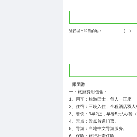
( )
途径城市和目的地：
跟团游
一：旅游费用包含：
1、用车：旅游巴士，每人一正座
2、住宿：三晚入住，全程酒店双
3、餐饮：3早2正，早餐5元/人/餐
4、景点：景点首道门票。
5、导游：当地中文导游服务。
6、保险：旅行社责任险。