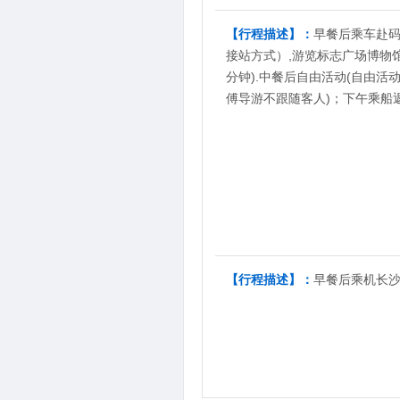
【行程描述】：
早餐后乘车赴码
接站方式）,游览标志广场博物馆(1
分钟).中餐后自由活动(自由
傅导游不跟随客人)；下午乘船返
4
第
天
【行程描述】：
早餐后乘机长沙