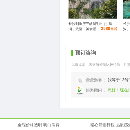
长沙到重庆三峡6日游（洪崖
长沙
2580
元起
洞，武隆，神女溪...
沟、
预订咨询
温馨提示：因旅游资源比较特殊，且
我等于13号
欣欣游客：
您好！现在
旅游顾问：
全程价格透明 明白消费
精心筛选行程 品质感