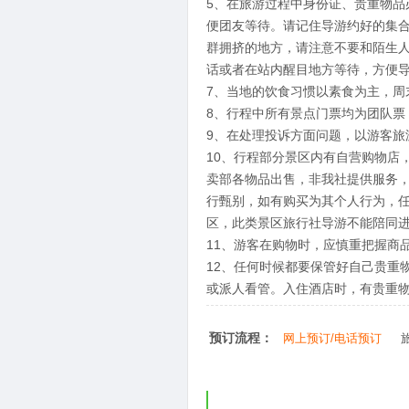
5、在旅游过程中身份证、贵重物
便团友等待。请记住导游约好的集
群拥挤的地方，请注意不要和陌生
话或者在站内醒目地方等待，方便
7、当地的饮食习惯以素食为主，
8、行程中所有景点门票均为团队票
9、在处理投诉方面问题，以游客旅
10、行程部分景区内有自营购物店
卖部各物品出售，非我社提供服务
行甄别，如有购买为其个人行为，
区，此类景区旅行社导游不能陪同
11、游客在购物时，应慎重把握商
12、任何时候都要保管好自己贵重
或派人看管。入住酒店时，有贵重
预订流程：
网上预订/电话预订