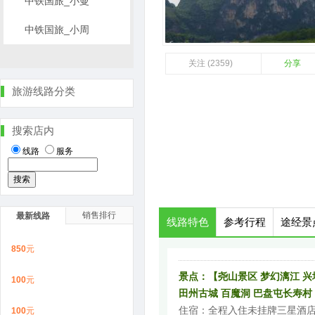
中铁国旅_小曼
中铁国旅_小周
关注 (2359)
分享
旅游线路分类
搜索店内
线路
服务
销售排行
最新线路
线路特色
参考行程
途经景
850
元
景点：【尧山景区 梦幻漓江 兴
100
元
田州古城 百魔洞 巴盘屯长寿村
住宿：全程入住未挂牌三星酒
100
元