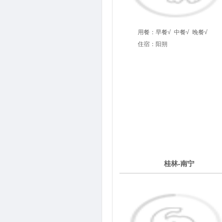
用餐：
早餐√
中餐√
晚餐√
住宿：阳朔
3
桂林-南宁
第
天