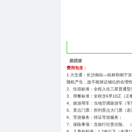
跟团游
费用包含：
1.大交通：长沙南站—桂林和南宁东
随机产生，故不能保证铺位的合理
2、住宿标准：全程入住三星普通型
3、用餐标准：全程含6早10正（
4、旅游用车：当地空调旅游车（车
5、景点门票：所列景点大门票（若
6、导游服务：持证导游服务；
7、保险事项：含旅行社责任险。 
8、儿童价标准：1.2米以下（未满