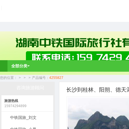
全部分类
您的位置：
>
>
>
产品编号：
4255827
咨询旅游顾问
长沙到桂林、阳朔、德天瀑
旅游热线
15974294899
中铁国旅_刘文