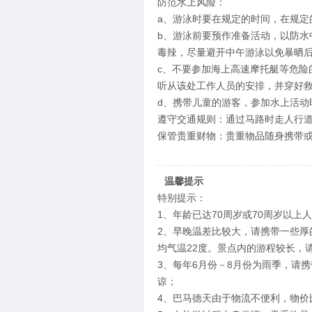
防范水上风险：
a、游泳时要在规定的时间，在规
b、游泳前要预作准备活动，以防
毒辣，尽量避开中午游泳以免暴晒
c、不要参加海上高速摩托艇等危险
听从该处工作人员的安排，并穿好
d、携带儿童的游客，参加水上活动
遵守交通规则：通过马路时走人行
保管贵重财物：贵重物品随身携带
温馨提示
特别提示：
1、年龄已达70周岁或70周岁以
2、早晚温差比较大，请携带一些厚
均气温22度。景点内的游程较长，
3、每年6月份－8月份为雨季，请
谅；
4、巴马德天由于物流不便利，物价