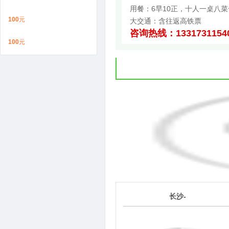
用餐：6早10正，十人一桌八菜
100
元
大交通：含往返高铁票
咨询热线：1331731154
100
元
1
长沙-
第
天