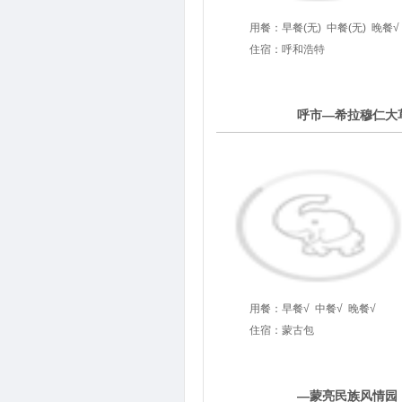
用餐：
早餐(无)
中餐(无)
晚餐√
住宿：呼和浩特
2
呼市—希拉穆仁大
第
天
用餐：
早餐√
中餐√
晚餐√
住宿：蒙古包
3
—蒙亮民族风情园
第
天