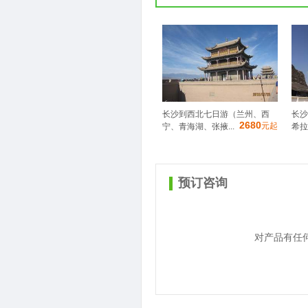
长沙到西北七日游（兰州、西
长沙
2680
元起
宁、青海湖、张掖...
希拉
预订咨询
对产品有任