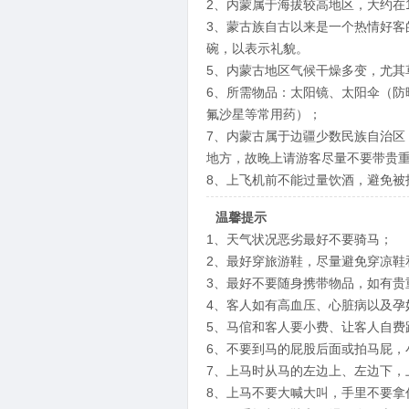
2、内蒙属于海拔较高地区，大约在1
3、蒙古族自古以来是一个热情好
碗，以表示礼貌。
5、内蒙古地区气候干燥多变，尤其
6、所需物品：太阳镜、太阳伞（
氟沙星等常用药）；
7、内蒙古属于边疆少数民族自治
地方，故晚上请游客尽量不要带贵
8、上飞机前不能过量饮酒，避免被
温馨提示
1、天气状况恶劣最好不要骑马；
2、最好穿旅游鞋，尽量避免穿凉鞋
3、最好不要随身携带物品，如有贵
4、客人如有高血压、心脏病以及孕
5、马倌和客人要小费、让客人自费
6、不要到马的屁股后面或拍马屁，
7、上马时从马的左边上、左边下，
8、上马不要大喊大叫，手里不要拿