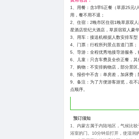
费用包含：
1、用餐：含3早5正餐（草原25元/
用，餐不用不退；
2、住宿：2晚市区住宿1晚草原双
星酒店世纪大酒店，草原宿双人豪
3、用车：接送机根据人数安排车型
4、门票：行程所列景点首道门票；
5、导游：全程优秀地接导游服务，
6、儿童：只含车费及全价正餐，其
7、购物：不安排购物店，部分景区
8、报价中不含：单房差，加床费；
9、备注：为了方便游客游览，在
点顺序。
预订须知
1、内蒙古属于内陆地区，气候比
浴室的门。10分钟后打开，使湿润