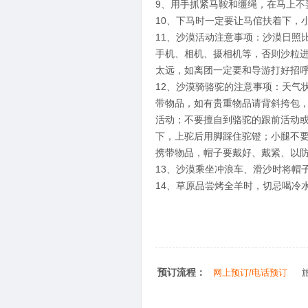
9、用手抓紧马鞍和缰绳，在马上不
10、下马时一定要让马倌扶着下，
11、沙漠活动注意事项：沙漠日照
手机、相机、摄相机等，否则沙粒
太远，如离团一定要和导游打好招
12、沙漠骑骆驼的注意事项：天气
带物品，如有贵重物品请背斜挎包
活动；不要擅自到骆驼的跟前活动
下，上驼后用脚踩住驼镫；小腿不
携带物品，帽子要戴好、戴紧、以
13、沙漠乘坐冲浪车、滑沙时将帽
14、草原品尝烤全羊时，切忌喝冷
预订流程：
网上预订/电话预订