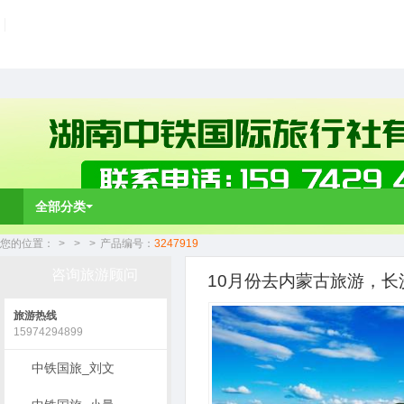
全部分类
您的位置：
>
>
>
产品编号：
3247919
咨询旅游顾问
10月份去内蒙古旅游，长
旅游热线
15974294899
中铁国旅_刘文