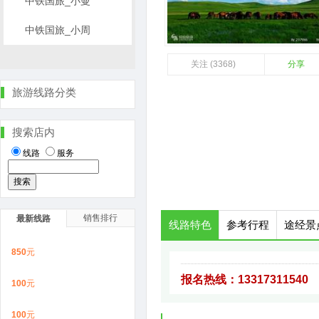
中铁国旅_小曼
中铁国旅_小周
关注 (3368)
分享
旅游线路分类
搜索店内
线路
服务
销售排行
最新线路
线路特色
参考行程
途经景
850
元
报名热线：13317311540
100
元
100
元