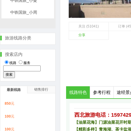
中铁国旅_小曼
中铁国旅_小周
关注 (51041)
订单 (4
分享
旅游线路分类
搜索店内
线路
服务
销售排行
最新线路
线路特色
参考行程
途经景
850
元
西北旅游电话：1597429
100
元
【油菜花海】门源油菜花开时
【精彩多样】青海湖、茶卡盐
100
元