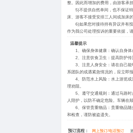
整。因此而增加的费用，由游客承
5)不提供自然单间，也不保证特
床、游客不接受安排三人间或加床的
6)如果您对接待持有异议并有投
作为我公司处理投诉的重要依据，
温馨提示
1、确保身体健康：确认自身体条
2、注意饮食卫生：提高防护传染
3、注意人身安全：请在自己能够
系团队的或遇紧急情况的，应立即
4、防范水上风险：水上游览或活
理劝阻。
5、遵守交通规则：通过马路时走
人陪护，以防不确定危险。车辆在颠
6、保管贵重物品：贵重物品随身
和检查，谨防被盗遗失。
预订流程：
网上预订/电话预订