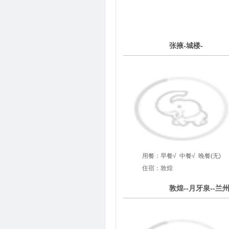
4
张掖-城楼-
第
天
用餐：
早餐√
中餐√
晚餐(无)
住宿：敦煌
5
敦煌--月牙泉--兰
第
天