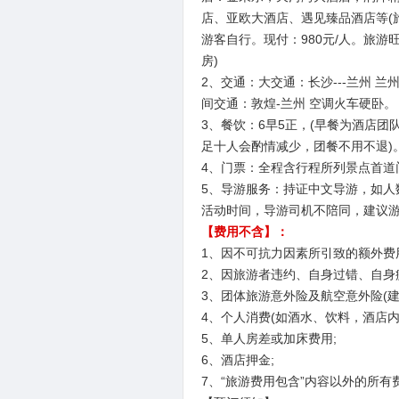
店、亚欧大酒店、遇见臻品酒店等(
游客自行。现付：980元/人。旅
房)
2、交通：大交通：长沙---兰州 兰
间交通：敦煌-兰州 空调火车硬卧。
3、餐饮：6早5正，(早餐为酒店团
足十人会酌情减少，团餐不用不退)
4、门票：全程含行程所列景点首道
5、导游服务：持证中文导游，如人
活动时间，导游司机不陪同，建议
【费用不含】：
1、因不可抗力因素所引致的额外费
2、因旅游者违约、自身过错、自身
3、团体旅游意外险及航空意外险(建
4、个人消费(如酒水、饮料，酒店内
5、单人房差或加床费用;
6、酒店押金;
7、“旅游费用包含”内容以外的所有