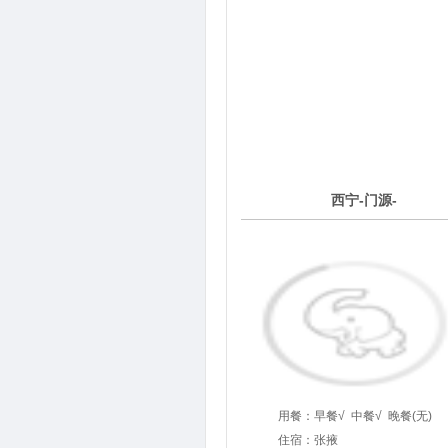
3
西宁-门源-
第
天
用餐：
早餐√
中餐√
晚餐(无)
住宿：张掖