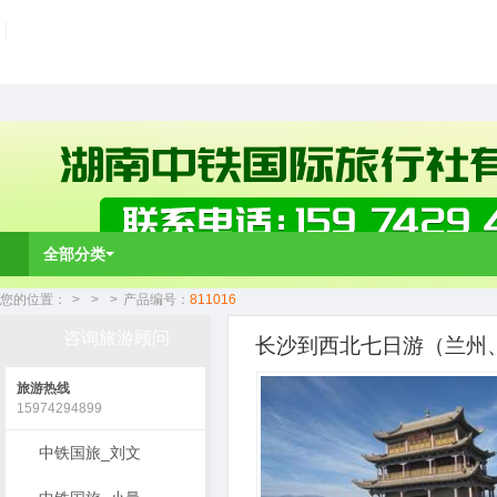
全部分类
您的位置：
>
>
>
产品编号：
811016
咨询旅游顾问
长沙到西北七日游（兰州、
旅游热线
15974294899
中铁国旅_刘文