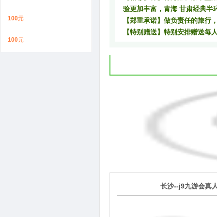
验更加丰富，青海 甘肃经典半
100
元
【郑重承诺】做负责任的旅行
【特别赠送】特别安排赠送每
100
元
1
长沙--
j9九游会真
第
天