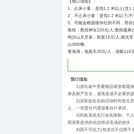
【预订须知】：
1、占床小童：是指1.2 米以上(含1.
2、不占床小童：是指1.2 米以下
3、可能会根据接待社的不同，而自
敦煌：敦煌神女220元/人;敦煌盛典沙
鸣沙山月牙泉：鞋套15元/人;观光车车2
山300/辆。
青海湖：电瓶车20元/人，游船110元
预订须知
1)游玩途中贵重物品请游客随身
身及财产安全，避免造成不必要的
2)游客如在自由活动时间发生意
止，一切责任均需游客自行承担。
3)民航系统实行改名限制，个人
因游客提供的信息错误造成的损失
4)因不可抗力(包含但不仅限于