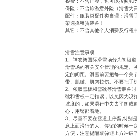
餐费：不含正餐，也可以按照40
保险：不含旅游意外险（滑雪为
配件：服装类配件类自理：滑雪
架选择租赁装备！
其它：不含其他个人消费及行程中
滑雪注意事项：
1、神农架国际滑雪场分为初级
滑雪场的有关安全管理的规定。
定的间距。滑雪前要把每一个关
带、肌腱、肌肉拉伤。不要把手
2、领取雪板和雪靴等滑雪装备
靴和雪板一定扣紧，以免因为没
坡度的，如果滑行中失去平衡或
心，用臀部着地。
3、尽量不要在雪道上停留,特别
意上面滑行的人。停留的时候一
方便，注意提醒或躲避上方冲破