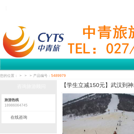
您的位置：
>
>
>
产品编号：
5489979
【学生立减150元】武汉到神
咨询旅游顾问
旅游热线
18986064745
在线咨询