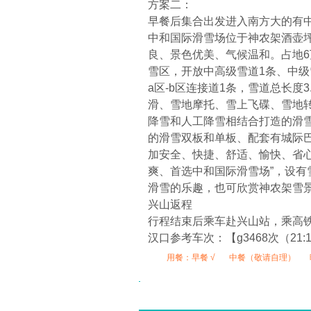
方案二：
早餐后集合出发进入南方大的有
中和国际滑雪场位于神农架酒壶坪
良、景色优美、气候温和。占地6
雪区，开放中高级雪道1条、中级
a区-b区连接道1条，雪道总长
滑、雪地摩托、雪上飞碟、雪地转
降雪和人工降雪相结合打造的滑
的滑雪双板和单板、配套有城际
加安全、快捷、舒适、愉快、省心
爽、首选中和国际滑雪场”，设
滑雪的乐趣，也可欣赏神农架雪
兴山返程
行程结束后乘车赴兴山站，乘高
汉口参考车次：【g3468次（21:10
用餐：
早餐 √
中餐（敬请自理）