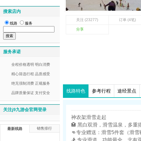
搜索店内
关注 (23277)
订单 (4笔)
线路
服务
分享
服务承诺
全程价格透明 明白消费
精心筛选行程 品质感受
绝无强制消费 正规服务
线路特色
参考行程
途经景点
品牌质量保证 支付安全
关注j9九游会官网登录
神农架滑雪走起
🏩 黑白双滑，滑雪温泉，多重
销售排行
最新线路
👊专业赠送：滑雪5件套（滑
🏂 专业滑道，功能最全，北有