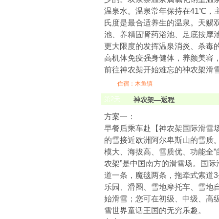
温泉水。温泉常年保持在41℃，主
氏度是最合适养生的温泉。天赐
池、养精固肾药浴池、足底按摩
更大限度的发挥温泉消炎、杀毒
高机体免疫强身健体，养颜美容
前往神农架开始难忘的神农架滑雪
住宿：木鱼镇
第
2
天
神农架—返程
方案一：
早餐后乘车赴【神农架国际滑雪
的雪接近欧洲阿尔卑斯山的雪质。
模大、海拔高、雪质优、功能全”
农架”是中国南方的滑雪场。国际
道一条，魔毯两条，拖牵式索道3
乐园、滑圈、雪地摩托车、雪地
始滑雪；您可在初级、中级、高级
雪世界童话王国的无穷乐趣。