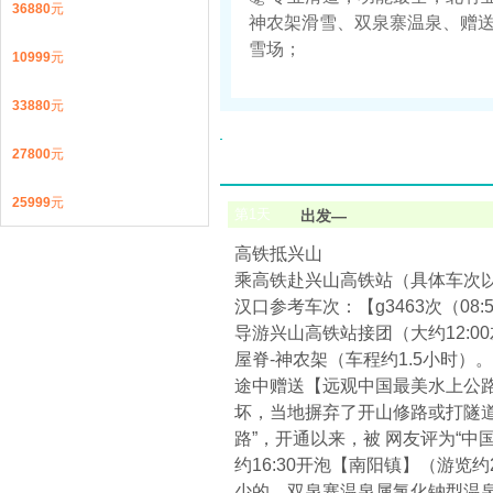
36880
元
神农架滑雪、双泉寨温泉、赠送
雪场；
10999
元
33880
元
27800
元
25999
元
第
1
天
出发—
高铁抵兴山
乘高铁赴兴山高铁站（具体车次
汉口参考车次：【g3463次（08:5
导游兴山高铁站接团（大约12:
屋脊-神农架（车程约1.5小时）。
途中赠送【远观中国最美水上公
坏，当地摒弃了开山修路或打隧道
路”，开通以来，被 网友评为“中
约16:30开泡【南阳镇】（游
少的。双泉寨温泉属氯化钠型温