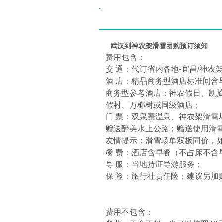
武汉到神农架滑雪团购预订须知
费用包含：
交 通：代订省内各地-宜昌/神
酒 店：精品商务型酒店标准间含
商务型参考酒店：神农假日、凯
假村、万榔树或同级酒店；
门 票：双泉寨温泉、神农架滑雪
赠送醉美水上公路；赠送使用滑
友情提示：滑雪场单双板同价，
餐 费：酒店含早餐（不占床不含
导 服：当地持证导游服务；
保 险：旅行社责任险；建议另加
费用不包含：