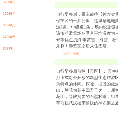
36880
元
第
2
天
10999
元
自行早餐后，乘车前往【神农架
保护区约十几公里，这里场地地势
33880
元
道2条、中级道1条，场内设施设
该旅游滑雪场冬季月平均温度为－
27800
元
候等优点,是冬季赏雪、滑雪、
乐趣！游览完之后入住酒店。
25999
元
住宿：木鱼
第
3
天
自行早餐后前往【景区】： 天生桥
月正式对外开放的新型生态旅游区
为特点的休闲、探险、揽胜的旅
山，兰花为花中四君子之一，属
花山，险峻扼要的石壁栈道，组
车前往武汉结束愉快的神农架之