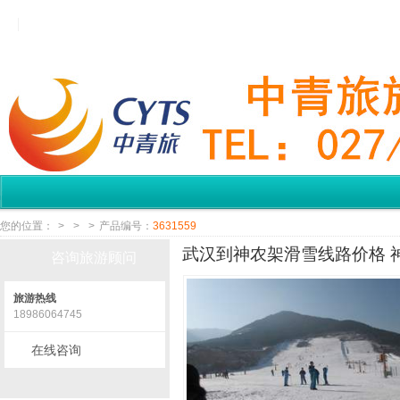
您的位置：
>
>
>
产品编号：
3631559
武汉到神农架滑雪线路价格 神
咨询旅游顾问
旅游热线
18986064745
在线咨询