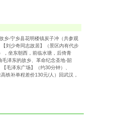
席的故乡-宁乡县花明楼镇炭子冲（共参观
】【刘少奇同志故居】（景区内有代步
座），坐东朝西，前临水塘，后倚青
袖毛泽东的故乡、革命纪念圣地-韶
）【毛泽东广场】（约30分钟）、
高铁补单程差价130元/人）回武汉，