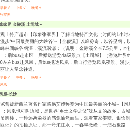
早餐 √
中餐 √
晚餐 √
张家界
张家界-金鞭溪-土司城－
观土特产超市【印象张家界】了解当地特产文化（时间约1小时
漫步“中国最美丽的大峡谷”--【金鞭溪】以峰称奇，以谷显幽
峰林间峡谷幽深，溪流潺潺；（说明：金鞭溪全长7.5公里，本
）；后bus赴市区，后赠送游览4a级景点【土司城】（游览世界
:30左右bus赴凤凰，后bus抵达凤凰，后自行游览凤凰夜景、
绚丽让人留念往返。
早餐 √
中餐 √
晚餐 √
凤凰
凤凰-长沙
览曾被新西兰著名作家路易艾黎称赞为中国最美丽的小城--【
时）：凤凰也可叫边城，是世界“乡土文学之父”沈从文的故乡，
翩吊脚楼，一种远离尘嚣的感觉油然而生，观看苗家姜糖、银饰
剿匪记》的拍摄原址，那一弯沱江水，一叠翠微峰，一溜石板路