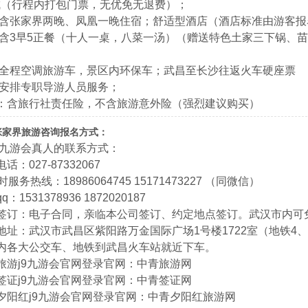
城（行程内打包门票，无优免无退费）；
：含张家界两晚、凤凰一晚住宿；舒适型酒店（酒店标准由游客
：含3早5正餐（十人一桌，八菜一汤）（赠送特色土家三下锅、
：全程空调旅游车，景区内环保车；武昌至长沙往返火车硬座票
：安排专职导游人员服务；
：含旅行社责任险，不含旅游意外险（强烈建议购买）
张家界旅游咨询报名方式：
9九游会真人的联系方式：
话：027-87332067
时服务热线：18986064745 15171473227 （同微信）
：1531378936 1872020187
同签订：电子合同，亲临本公司签订、约定地点签订。武汉市内可
地址：武汉市武昌区紫阳路万金国际广场1号楼1722室（地铁4、
内各大公交车、地铁到武昌火车站就近下车。
旅游j9九游会官网登录官网：中青旅游网
签证j9九游会官网登录官网：中青签证网
夕阳红j9九游会官网登录官网：中青夕阳红旅游网