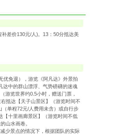
差价130元/人)。13：50分抵达美
，无优免退），游览《阿凡达》外景拍
凡达中的群山漂浮、气势磅礴的迷魂
游览世界约0.5小时，赠送门票，
左右抵达【天子山景区】（游览时间不
（单程72元/人费用未含）或自行步
达【十里画廊景区】（游览时间不低
大的山水画卷。
不减少景点的情况下，根据团队的实际