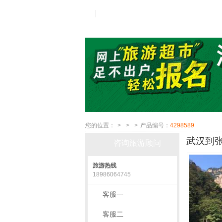
您的位置：
>
>
>
产品编号：
4298589
武汉到张
咨询旅游顾问
旅游热线
18986064745
客服一
客服二