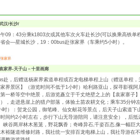
武汉/长沙/
午09：43分乘k1803次或其他车次火车赴长沙(可以换乘高铁单程补
省会—星城长沙，19：00bus赴张家界（车乘约5小时）。
张家界
袁家界-天子山－十里画廊
us赴，后赠送杨家界索道单程或百龙电梯单程上山（赠送单程
袁家界景区】（游览时间不低于1小时）哈利路亚山，探寻影视阿
第一桥等空中绝景，后游览矗立于千丈绝壁之上的【袁家寨子】（
），走进悬崖上的猎户部落，体验土苗农耕文化；乘车35分钟
5小时）：贺龙公园，御笔峰、仙女献花等景点，后天子山索道下山
（时间约2小时左右，步行下山无导游陪同，请注意安全），后抵
）峡谷两岸林木葱茏，野花飘香；奇峰异石,千姿百态,像一幅巨
老木裕隧道维修封路，我社统一安排百龙电梯上山，我社导游在
活调整游览路线。