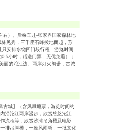
左右）。后乘车赴-张家界国家森林地
，以林见秀，三千座石峰拔地而起，形
社只安排水绕四门段行程，游览时间
约0.5小时，赠送门票，无优免退）；
漫步美丽的沱江边。两岸灯火阑珊，古城
凤凰古城】（含凤凰通票，游览时间约
古城内沿沱江两岸漫步，欣赏悠悠沱江
制作流程等，欣赏沙湾吊角楼及电影
，一排吊脚楼，一座风雨桥，一批文化