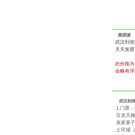
跟团游
武汉到张
天天发团
此价格为
会略有浮
武汉到
1.门票
百龙天
袁家寨
土司城