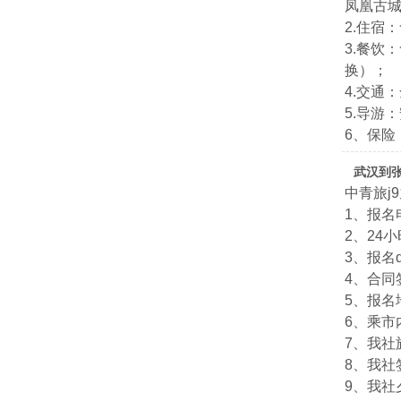
凤凰古
2.住宿
3.餐饮
换）；
4.交通
5.导游
6、保险
武汉到
中青旅j
1、报名电
2、24小
3、报名qq
4、合
5、报名
6、乘市
7、我社
8、我社
9、我社