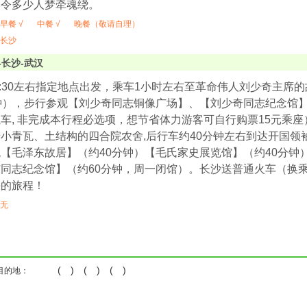
知令多少人梦牵魂绕。
早餐 √
中餐 √
晚餐（敬请自理）
长沙
-长沙-武汉
0-8:30左右指定地点出发，乘车1小时左右至革命伟人刘少奇主
钟），步行参观【刘少奇同志铜像广场】、【刘少奇同志纪念馆
车, 非完成本行程必选项，想节省体力游客可自行购票15元乘
小青瓦、土结构的四合院农舍,后行车约40分钟左右到达开国领
【毛泽东故居】（约40分钟）【毛氏家史展览馆】（约40分钟
同志纪念馆】（约60分钟，周一闭馆）。长沙送普通火车（换乘
快的旅程！
无
( ) ( ) ( )
目的地：