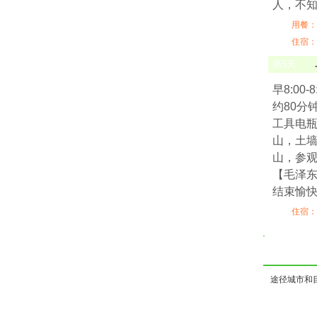
人，不
用餐：
住宿：
第
5
天
早8:0
约80分
工具电瓶
山，土墙
山，参观
【毛泽东
结束愉
住宿：
途径城市和