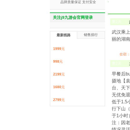
品牌质量保证 支付安全
关注j9九游会官网登录
第
1
天
武汉乘上
销售排行
最新线路
丽的湖南
1999
元
住宿：
998
元
第
2
天
早餐后b
2199
元
摄地【
1680
元
台、天下
无优免退
2799
元
低于1.
行下山
于1小时
注：因
情况灵