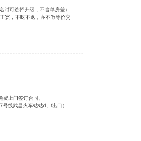
报名时可选择升级，不含单房差）
苗王宴，不吃不退，亦不做等价交
免费上门签订合同。
7号线武昌火车站站d、f出口）