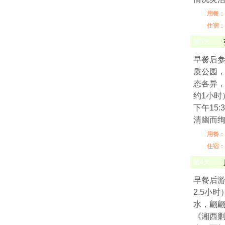
用餐：
住宿：
第
3
天
早餐后参
质公园，
态各异，
约1小时
下午15
清幽而
用餐：
住宿：
第
4
天
早餐后游
2.5小
水，翩
《湘西