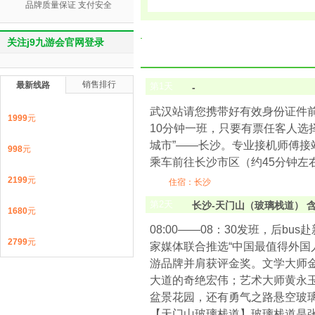
品牌质量保证 支付安全
关注j9九游会官网登录
销售排行
最新线路
第
1
天
-
武汉站请您携带好有效身份证件前
1999
元
10分钟一班，只要有票任客人选
城市”——长沙。专业接机师傅
998
元
乘车前往长沙市区（约45分钟左
2199
元
住宿：长沙
第
2
天
长沙-天门山（玻璃栈道） 
1680
元
08:00――08：30发班，后b
2799
元
家媒体联合推选“中国最值得外国
游品牌并肩获评金奖。文学大师金
大道的奇绝宏伟；艺术大师黄永
盆景花园，还有勇气之路悬空玻
【天门山玻璃栈道】玻璃栈道是