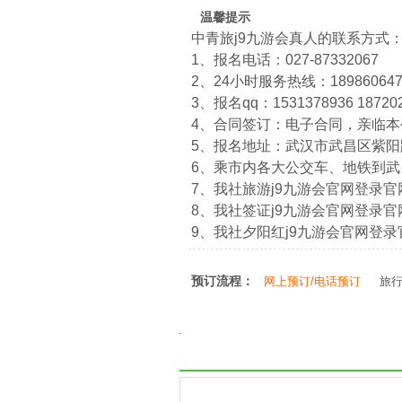
温馨提示
中青旅j9九游会真人的联系方式
1、报名电话：027-87332067
2、24小时服务热线：1898606474
3、报名qq：1531378936 18720
4、合同签订：电子合同，亲临
5、报名地址：武汉市武昌区紫阳路
6、乘市内各大公交车、地铁到
7、我社旅游j9九游会官网登录官网：htt
8、我社签证j9九游会官网登录官网：htt
9、我社夕阳红j9九游会官网登录官网：ht
预订流程：
网上预订/电话预订
旅