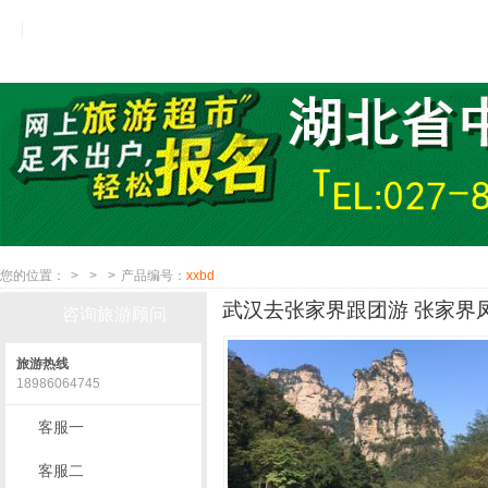
您的位置：
>
>
>
产品编号：
xxbd
武汉去张家界跟团游 张家界凤
咨询旅游顾问
旅游热线
18986064745
客服一
客服二