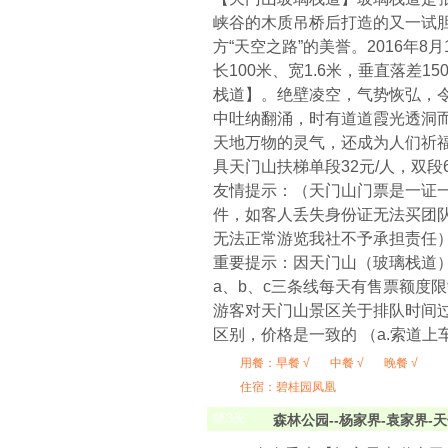
峡谷的木质吊桥后打造的又一试胆
方“天空之路”的美誉。2016
长100米、宽1.6米，垂直落差
栈道】。绝壁凌空，气势恢弘，
中吐纳翻涌，时有道道霞光透洞
天地万物的灵气，还成为人们祈
具天门山扶梯单段32元/人，双段
友情提示：（天门山门票是一证
件，如客人丢失身份证无法买团
无法正常游览我社不予承担责任
重要提示：因天门山（玻璃栈道）
a、b、c三条线每天有售票额度
游客对天门山景区关于排队时间过
区别，价格是一致的 （a.索道上
用餐：
早餐 √
中餐 √
晚餐 √
住宿：碧桂园凤凰
第
3
天
森林公园--杨家界-袁家界-