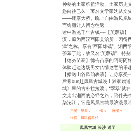
神秘的土家祭祖活动、土家历史文
您向往已久，著名文学家沈从文先
——矮寨大桥。晚上自由游凤凰
而绚丽让人留念往返
途中游览千年古镇----【芙蓉
滨，原为西汉酉阳县治所，因得酉
津”之称。享有“酉阳雄镇”、湘西
荟萃于此，故又名“芙蓉镇”，特
【德夯苗寨】德夯苗寨的阿哥阿
体验赶边边场男女传情达意的乐
【赠送山谷风韵表演】让你享受
后乘bus赴凤凰古城晚上独家赠
城》里的古朴拉拉渡，“翠翠”就
文走出湘西的必经之路，陪伴先
染沱江；它是凤凰古城最浪漫最
用餐：
早餐 √
中餐 √
晚餐 √
住宿：凰民俗客栈
第
5
天
凤凰古城-长沙-送团