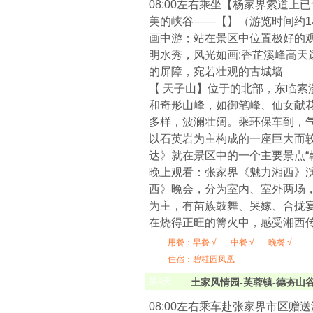
08:00左右乘坐【杨家界索道上
美的峡谷——【】（游览时间约
画中游；站在景区中位置极好的
明水秀，风光如画:香芷溪峰高天
的屏障，宛若壮观的古城墙
【 天子山】位于的北部，东临
和奇形山峰，如御笔峰、仙女献
多样，波澜壮阔。乘环保车到，
以石英岩为主构成的一座巨大而
达》就在景区中的一个主要景点“
晚上观看：张家界《魅力湘西》
西》晚会，分为室内、室外两场
为主，有苗族鼓舞、哭嫁、合拢
在烧得正旺的篝火中，感受湘西
用餐：
早餐 √
中餐 √
晚餐 √
住宿：碧桂园凤凰
第
4
天
土家风情园-芙蓉镇-德夯山谷
08:00左右乘车赴张家界市区