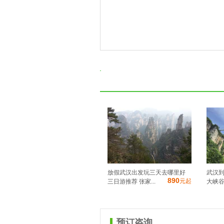
放假武汉出发玩三天去哪里好
武汉到
890
元起
三日游推荐 张家...
大峡谷
预订咨询