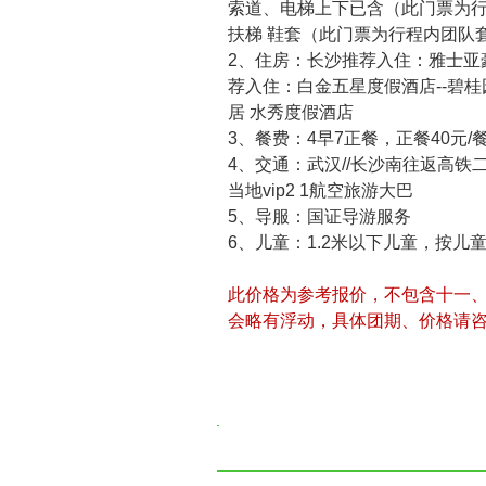
索道、电梯上下已含（此门票为
扶梯 鞋套（此门票为行程内团队
2、住房：长沙推荐入住：雅士亚
荐入住：白金五星度假酒店--碧
居 水秀度假酒店
3、餐费：4早7正餐，正餐40元/
4、交通：武汉//长沙南往返高铁
当地vip2 1航空旅游大巴
5、导服：国证导游服务
6、儿童：1.2米以下儿童，按儿
此价格为参考报价，不包含十一
会略有浮动，具体团期、价格请