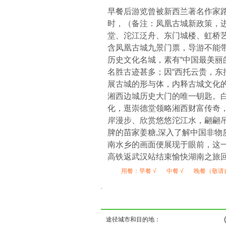
早餐后游览曾被新西兰著名作家路
时，（备注：凤凰古城新政策，
堂、沱江泛舟、东门城楼、虹桥艺
含凤凰古城九景门票，导游不能
历史文化名城，素有“中国最美丽
名胜古迹甚多；因“西托云贵，东
展古城的形与体，内释古城文化
湘西边城历史大门的唯一钥匙。白
化，逛崇德堂领略湘西财富传奇
岸漫步、欣赏悠悠沱江水，翩翩
脾的苗家姜糖,深入了解中国非物
南水乡的画面便展现于眼前，这一切
高铁返武汉站结束愉快湖南之旅
用餐：
早餐 √
中餐 √
晚餐（敬请
( ) ( ) 
途径城市和目的地：