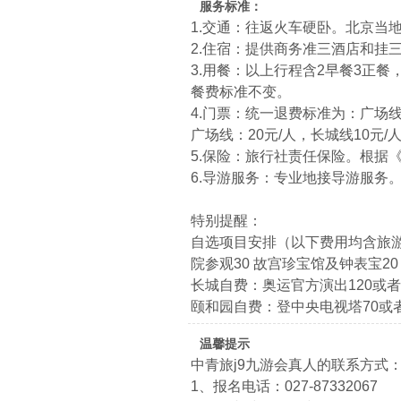
服务标准：
1.交通：往返火车硬卧。北京当
2.住宿：提供商务准三酒店和挂
3.用餐：以上行程含2早餐3正餐
餐费标准不变。
4.门票：统一退费标准为：广场线：
广场线：20元/人，长城线10元
5.保险：旅行社责任保险。根据
6.导游服务：专业地接导游服务
特别提醒：
自选项目安排（以下费用均含旅游
院参观30 故宫珍宝馆及钟表宝20 
长城自费：奥运官方演出120或者 鸟
颐和园自费：登中央电视塔70或者 太
温馨提示
中青旅j9九游会真人的联系方式
1、报名电话：027-87332067