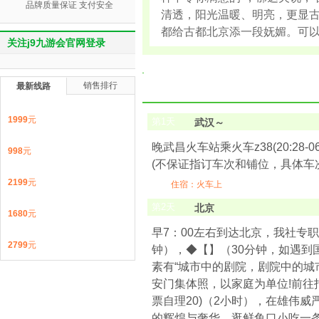
品牌质量保证 支付安全
清透，阳光温暖、明亮，更显古
都给古都北京添一段妩媚。可
关注j9九游会官网登录
销售排行
最新线路
1999
元
第
1
天
武汉～
晚武昌火车站乘火车z38(20:28-06:54)
998
元
(不保证指订车次和铺位，具体车
2199
元
住宿：火车上
第
2
天
北京
1680
元
早7：00左右到达北京，我社专
2799
元
钟），◆【】（30分钟，如遇到
素有“城市中的剧院，剧院中的城
安门集体照，以家庭为单位!前往指定
票自理20)（2小时），在雄伟
的辉煌与奢华。逛鲜鱼口小吃一条街