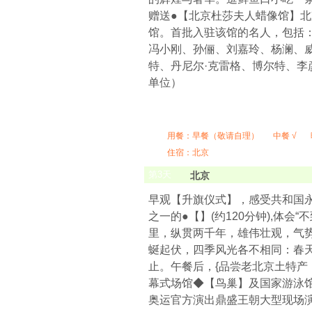
赠送●【北京杜莎夫人蜡像馆】
馆。首批入驻该馆的名人，包括：
冯小刚、孙俪、刘嘉玲、杨澜、威
特、丹尼尔·克雷格、博尔特、
单位）
用餐：
早餐（敬请自理）
中餐 √
住宿：北京
第
3
天
北京
早观【升旗仪式】，感受共和国永
之一的●【】(约120分钟),体
里，纵贯两千年，雄伟壮观，气势
蜒起伏，四季风光各不相同：春
止。午餐后，{品尝老北京土特产（
幕式场馆◆【鸟巢】及国家游泳
奥运官方演出鼎盛王朝大型现场演