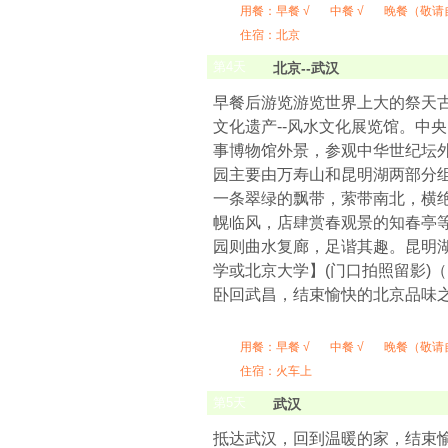
用餐：
早餐 √
中餐 √
晚餐（敬请
住宿：北京
第
4
天
北京--武汉
早餐后游览游览世界上大的祭天古
文化遗产--风水文化展览馆。中
事博物馆外景，参观中华世纪坛外
园主要由万寿山和昆明湖两部分
一条翠绿的飘带，萦带南北，横
幌临风，店肆赏春观景的知春亭等
园则曲水复廊，足谐其趣。昆明
学或北京大学】(门口拍照留影)（15分
卧回武昌，结束愉快的北京品味
用餐：
早餐 √
中餐 √
晚餐（敬请
住宿：火车上
第
5
天
武汉
抵达武汉，回到温暖的家，结束愉