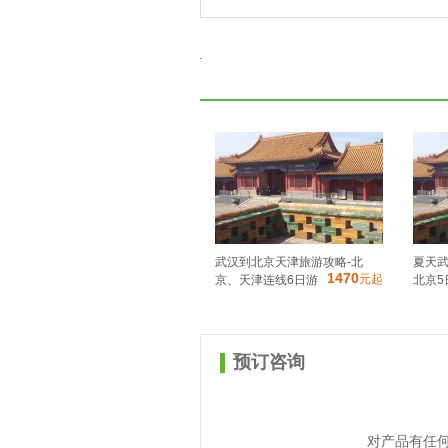
武汉到北京天津旅游攻略-北
夏天武
1470
元起
京、天津连线6日游
北京5日
预订咨询
对产品有任