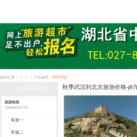
您的位置：
>
>
>
产品编号：
4062783
秋季武汉到北京旅游价格-j9
咨询旅游顾问
旅游热线
18986064745
客服一
客服二