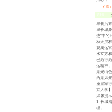
住宿：
第
3
天
早餐后乘
里长城
迹”中
秋天层林
观奥运官
水立方
已渐行
运精神
湖光山色
西湖风
座皇家行
京大学
温馨提示
1. 长
理。