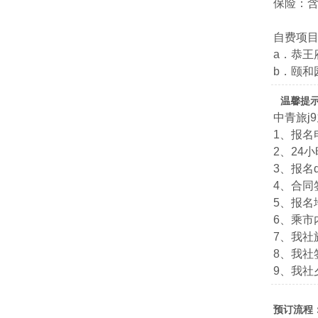
保险：含
自费项
a．恭王
b．颐和
温馨提
中青旅j
1、报名电
2、24小
3、报名qq
4、合
5、报名
6、乘市
7、我社旅
8、我社签
9、我社夕
预订流程