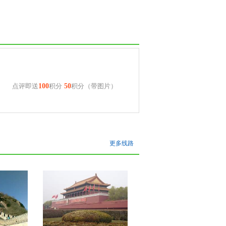
点评即送
100
积分
50
积分（带图片）
更多线路