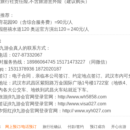
旅行社责任险,不含旅游意外险（建议购买）
目推荐：
府花园90（含综合服务费）=90元/人
园慈禧水道120 奥运官方演出120＝240元/人
示
9九游会真人的联系方式：
话：027-87332067
时服务热线：18986064745 15171473227 （同微信）
：1531378936 1872020187
同签订：电子合同，亲临本公司签订、约定地点签订。武汉市内可
地址：武汉市武昌区紫阳路万金国际广场1号楼1722室（地铁4、
内各大公交车、地铁到武昌火车站就近下车。
游j9九游会官网登录官网：http://www.wh5858.com
证j9九游会官网登录官网：http://www.visa027.com
阳红j9九游会官网登录官网：http:// www.xyh027.com
：
网上预订/电话预订
旅行社确认
付款/签约
预订成功
开心出游