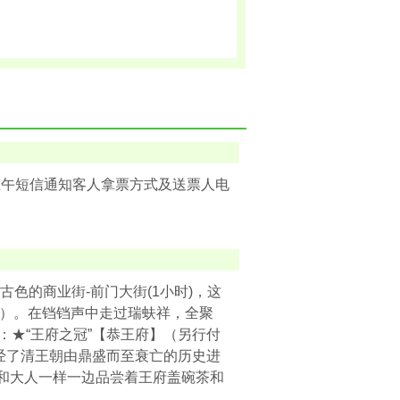
。
上午短信通知客人拿票方式及送票人电
古色的商业街-前门大街(1小时)，这
理）。在铛铛声中走过瑞蚨祥，全聚
：★“王府之冠”【恭王府】（另行付
经了清王朝由鼎盛而至衰亡的历史进
像和大人一样一边品尝着王府盖碗茶和