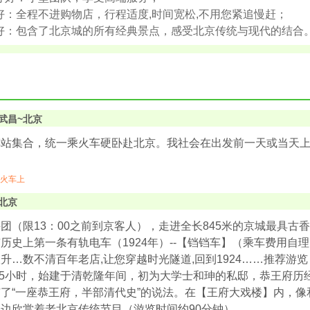
好：全程不进购物店，行程适度,时间宽松,不用您紧追慢赶；
好：包含了北京城的所有经典景点，感受北京传统与现代的结合
武昌~北京
车站集合，统一乘火车硬卧赴北京。我社会在出发前一天或当天
火车上
北京
团（限13：00之前到京客人），走进全长845米的京城最具古香
历史上第一条有轨电车（1924年）--【铛铛车】（乘车费用自
升…数不清百年老店,让您穿越时光隧道,回到1924……推荐游览
.5小时，始建于清乾隆年间，初为大学士和珅的私邸，恭王府历
了“一座恭王府，半部清代史”的说法。在【王府大戏楼】内，
边欣赏着老北京传统节目（游览时间约90分钟）。