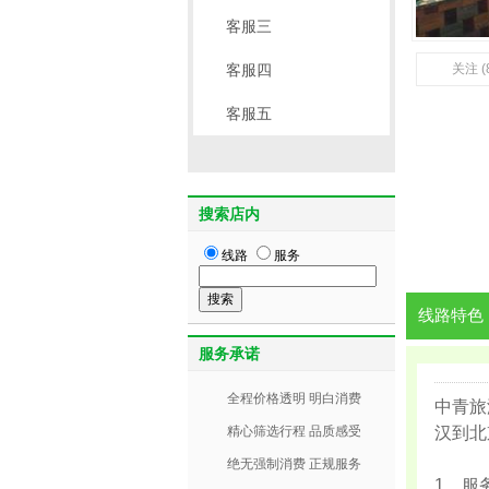
客服三
客服四
关注 (
客服五
搜索店内
线路
服务
线路特色
服务承诺
全程价格透明 明白消费
中青旅
精心筛选行程 品质感受
汉到北
绝无强制消费 正规服务
1、服