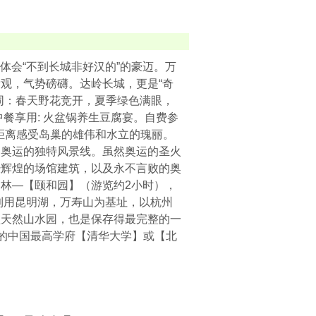
体会“不到长城非好汉的”的豪迈。万
观，气势磅礴。达岭长城，更是“奇
同：春天野花竞开，夏季绿色满眼，
餐享用: 火盆锅养生豆腐宴。自费参
近距离感受岛巢的雄伟和水立的瑰丽。
文奥运的独特风景线。虽然奥运的圣火
经辉煌的场馆建筑，以及永不言败的奥
林—【颐和园】（游览约2小时），
一，利用昆明湖，万寿山为基址，以杭州
型天然山水园，也是保存得最完整的一
”的中国最高学府【清华大学】或【北