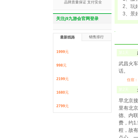
品牌质量保证 支付安全
2、玩
3、景
关注j9九游会官网登录
销售排行
最新线路
1999
元
第
1
天
武昌火
998
元
话。
2199
元
住宿：
第
2
天
1680
元
早北京接
2799
元
里有北京
德、内联
费，约1
程，故有
点心，一