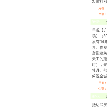
2. 前
用餐：
住宿：
第
4
天
早观【
场】（3
素有“城
景。参观
宫殿建筑
天工的
时），
牡丹、
俯视全
用餐：
住宿：
第
5
天
抵达武汉