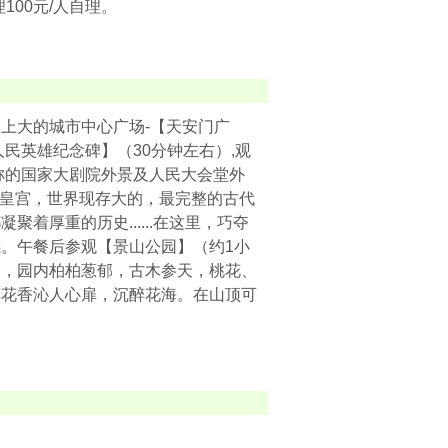
100元/人自理。
上大的城市中心广场-【天安门广
民英雄纪念碑】（30分钟左右）,观
之称的国家大剧院外景及人民大会堂外
的皇宫，世界现存大的，最完整的古代
着厚重的历史......在这里，巧夺
。午餐后参观【景山公园】（约1小
明，园内柏柏葱郁，古木参天，桃花、
阵花香沁人心扉，沉醉花海。在山顶可