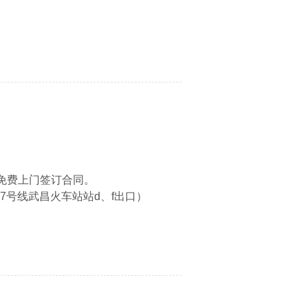
免费上门签订合同。
7号线武昌火车站站d、f出口）