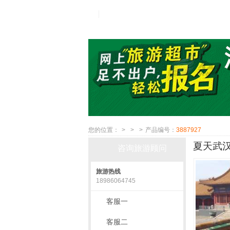
您的位置：
>
>
>
产品编号：
3887927
夏天武汉
咨询旅游顾问
旅游热线
18986064745
客服一
客服二