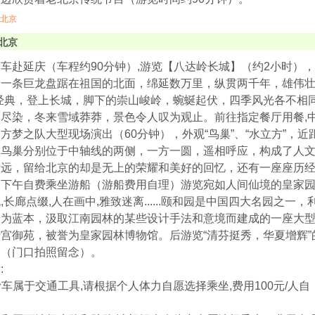
北京
北京
车赴延庆（车程约90分钟）,游览【八达岭长城】（约2小时），
象一条巨龙盘踞在祖国的北面，绵延数万里，纵贯两千年，雄伟壮
的经典，登上长城，脚下的崇山峻岭，蜿蜒起伏，四季风光各不相
尽染，冬来雪域莽莽，景色令人叹为观止。前往指定餐厅用餐,中
方梦之队大型现场演出（60分钟），外观“鸟巢”、“水立方”，
和鸟巢分别位于中轴线的两侧，一方一圆，遥相呼应，构成了人
渐远，留给北京的却是无上的荣耀和美好的回忆，还有一座座历
。下午自费乘坐游船（游船费用自理）游览宛如人间仙境的皇家园
,长廊点缀,人在画中,雅致迷离......颐和园是中国四大名园之
景为蓝本，汲取江南园林的某些设计手法和意境而建成的一座大
宫御苑，被誉为皇家园林博物馆。后游览“清芬挺秀，华夏增辉
】（门口拍照留念）。
:
城滑车属于交通工具,请根据个人体力自愿选择乘坐,费用100元/人自