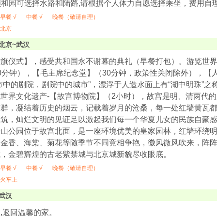
往颐和园可选择水路和陆路,请根据个人体力自愿选择乘坐，费用自理
早餐 √
中餐 √
晚餐（敬请自理）
北京
北京~武汉
升旗仪式】，感受共和国永不谢幕的典礼（早餐打包）。游览世界
0分钟），【毛主席纪念堂】（30分钟，政策性关闭除外），【人
市中的剧院，剧院中的城市”，漂浮于人造水面上有“湖中明珠”
世界文化遗产-【故宫博物院】（2小时），故宫是明、清两代
群，凝结着历史的烟云，记载着岁月的沧桑，每一处红墙黄瓦都凝聚
建筑，灿烂文明的见证足以激起我们每一个华夏儿女的民族自豪感
景山公园位于故宫北面，是一座环境优美的皇家园林，红墙环绕
郁金香、海棠、菊花等随季节不同竞相争艳，徽风微风吹来，阵
城，金碧辉煌的古老紫禁城与北京城新貌尽收眼底。
早餐 √
中餐 √
晚餐（敬请自理）
火车上
武汉
,返回温馨的家。