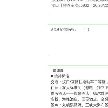
汉口【推荐车次d5932（20:20/2
( )
途径城市和目的地：
跟团游
■ 接待标准
交通：汉口/宜昌往返动车二等座
住宿：双人标准间（彩电，独立
参考酒店——煌隆酒店、德尔鑫
客栈、海峰酒店、国晏酒店、金
景点：九畹溪漂流、三峡大瀑布