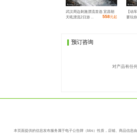
武汉周边刺激漂流首选 宜昌朝
【动车
558
元起
天吼漂流2日游 ...
要玩你
预订咨询
对产品有任
本页面提供的信息发布服务属于电子公告牌（bbs）性质，店铺、商品信息