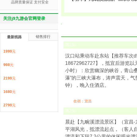
品牌质量保证 支付安全
关注j9九游会官网登录
销售排行
最新线路
第
1
天
1999
元
汉口站乘动车赴东站【推荐车次d5833（
18672962727】，抵宜后
998
元
小时）：欣赏幽深的峡谷，青山叠
瀑”的三峡大瀑布，涛声震天，气
2199
元
钟），晚入住酒店。
1680
元
住宿：宜昌
2799
元
第
2
天
晨赴【九畹溪漂流景区】（宜昌-
平湖风光，抵漂流起点，（客人自
漂流和下段7.2公里的休闲观光