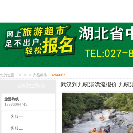
您的位置：
>
>
>
产品编号：
3266667
武汉到九畹溪漂流报价 九畹
咨询旅游顾问
旅游热线
18986064745
客服一
客服二