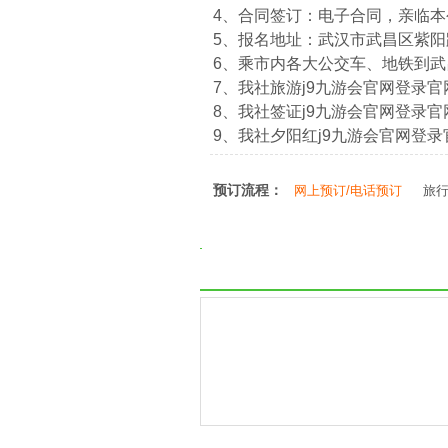
4、合同签订：电子合同，亲临
5、报名地址：武汉市武昌区紫阳路
6、乘市内各大公交车、地铁到
7、我社旅游j9九游会官网登录官网：htt
8、我社签证j9九游会官网登录官网：htt
9、我社夕阳红j9九游会官网登录官网：ht
预订流程：
网上预订/电话预订
旅