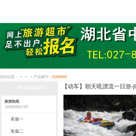
您的位置：
>
>
>
产品编号：
3266666
【动车】朝天吼漂流一日游-j
咨询旅游顾问
旅游热线
18986064745
客服一
客服二