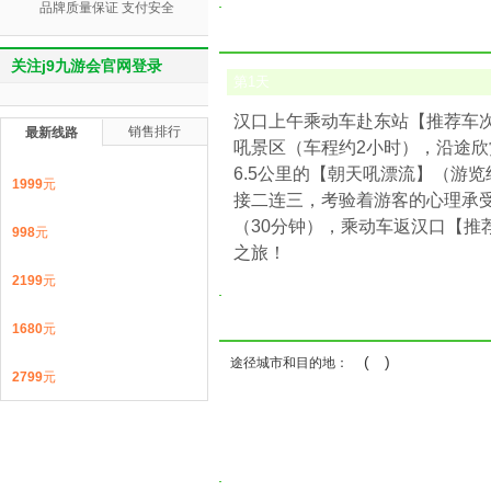
品牌质量保证 支付安全
关注j9九游会官网登录
第
1
天
汉口上午乘动车赴东站【推荐车次：d5
销售排行
最新线路
吼景区（车程约2小时），沿途欣
6.5公里的【朝天吼漂流】（游
1999
元
接二连三，考验着游客的心理承
（30分钟），乘动车返汉口【推荐车次d
998
元
之旅！
2199
元
1680
元
( )
途径城市和目的地：
2799
元