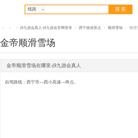
搜 索
线路
j9九游会真人-j9九游会官网登录
西宁旅游景点
顺滑雪场
顺滑
>
>
>
>
>
>
金帝顺滑雪场
金帝顺滑雪场在哪里-j9九游会真人
自驾路线：西宁市—西小高速—终点。