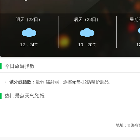
明天（22日）
后天（23日）
星期
12～24℃
10～20℃
1
今日旅游指数
紫外线指数：
最弱,辐射弱，涂擦spf8-12防晒护肤品。
热门景点天气预报
地址：青海省西