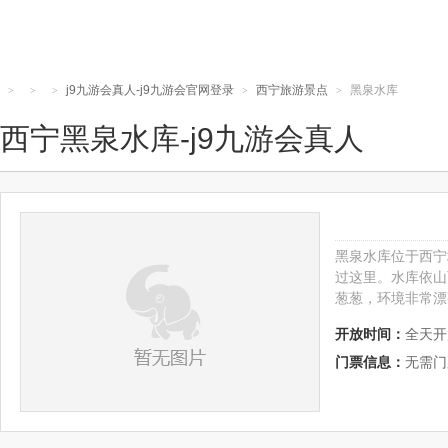
j9九游会真人-j9九游会官网登录
西宁旅游景点
黑泉水库
>
>
>
>
>
西宁黑泉水库-j9九游会真人
黑泉水库位于西宁
过这里。水库依山
葱葱，环境非常漂
开放时间：
全天开
门票信息：
无需