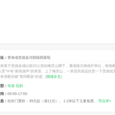
地址：
青海省贵德县河阴镇西家咀
殿座落于贵德县城以南25公里的梅茨山脚下，属省级文物保护单位，南海
八景”中有“南海溪声”的美誉。上了梅茨山，一来登高望远欣赏一下贵德优
来亲眼目睹“青田断脉”的遗...[
阅读全文
]
类型：
寺庙
石刻
时间：
09:00-17:00
信息：
欣欣门票价：39元起（省11元）。 1.2米以下儿童免票。
写点评>