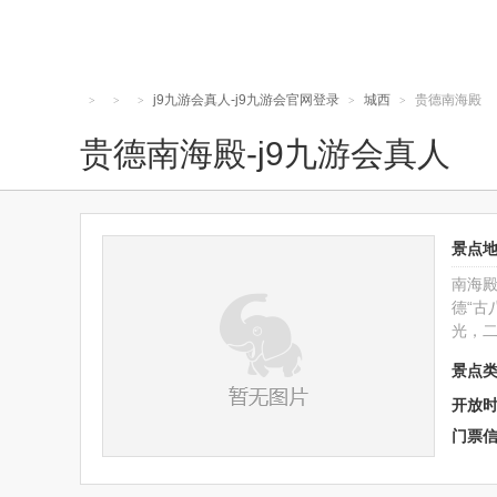
j9九游会真人-j9九游会官网登录
城西
贵德南海殿
>
>
>
>
>
贵德南海殿-j9九游会真人
景点
南海
德“古
光，二
景点
开放
门票