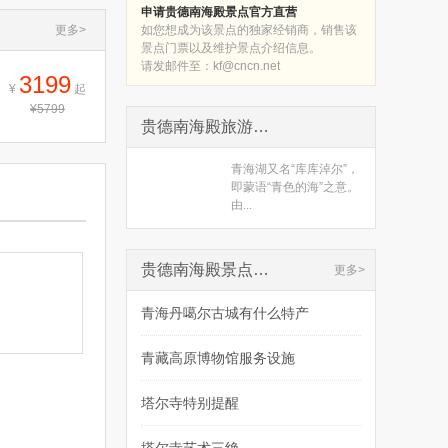
申请贵德南海殿景点官方直营
更多>
如您想成为该景点的独家经销商，销售该
景点门票以及维护景点介绍信息。
请发邮件至：
kf@cncn.net
3199
¥
起
¥5799
贵德南海殿旅游攻略下载
青海湖又名“库库淖尔”，
即蒙语“青色的海”之意。
由...
贵德南海殿景点攻略
更多>
青海丹噶尔古城有什么特产
青藏高原博物馆服务设施
塔尔寺特别提醒