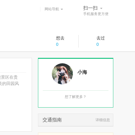
扫一扫
网站导航
手机服务更方便
想去
去过
0
0
小海
殿景区在贵
美的田园风
想了解更多？
交通指南
详细信息