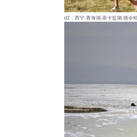
d2：西宁-青海湖-茶卡盐湖-德令