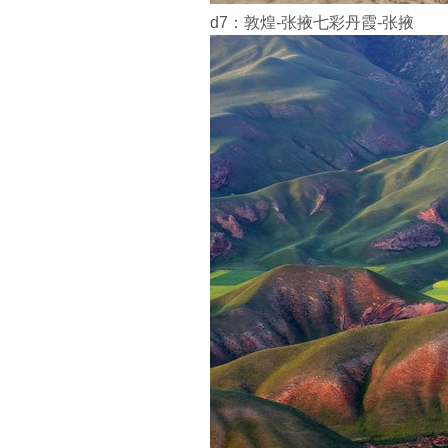
d7：敦煌-张掖七彩丹霞-张掖