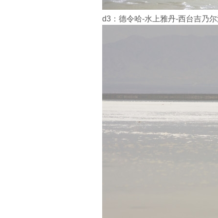
d3：德令哈-水上雅丹-西台吉乃尔