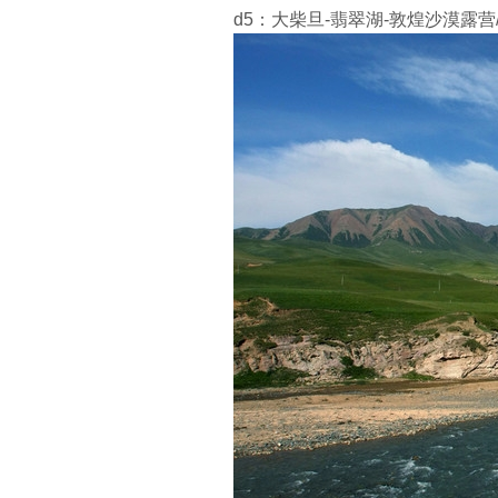
d5：大柴旦-翡翠湖-敦煌沙漠露营