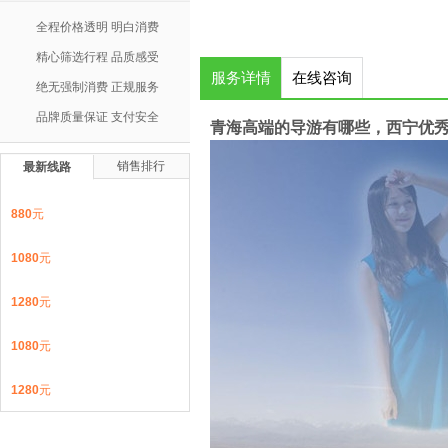
全程价格透明 明白消费
精心筛选行程 品质感受
服务详情
在线咨询
绝无强制消费 正规服务
品牌质量保证 支付安全
青海高端的导游有哪些，西宁优
销售排行
最新线路
880
元
1080
元
1280
元
1080
元
1280
元