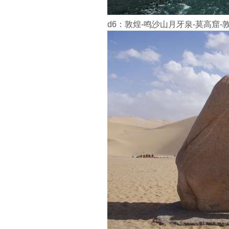
d6：敦煌-鸣沙山月牙泉-莫高窟-