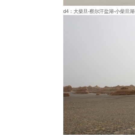
d4：大柴旦-察尔汗盐湖-小柴旦湖