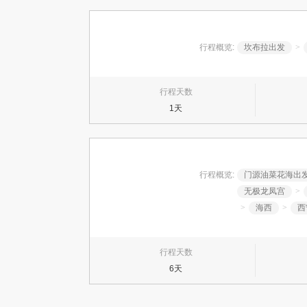
行程概览:
坎布拉出发
>
行程天数
1天
行程概览:
门源油菜花海出
无极龙凤宫
>
>
海西
>
西
行程天数
6天