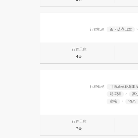
行程概览:
茶卡盐湖出发
行程天数
4天
行程概览:
门源油菜花海出
翡翠湖
>
察
张掖
>
酒泉
行程天数
7天