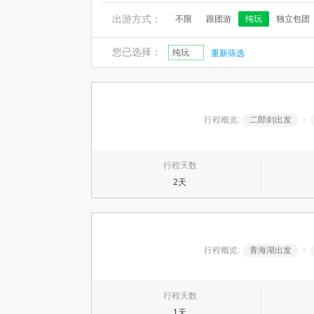
出游方式：
不限
跟团游
纯玩
独立包团
您已选择：
纯玩
重新筛选
行程概览:
二郎剑出发
>
行程天数
2天
行程概览:
青海湖出发
>
行程天数
1天