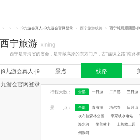
j9九游会真人-j9九游会官网登录
西宁旅游线路
西宁纯玩跟团游-j
>
>
>
>
>
西宁旅游
xining
西宁是青海省的省会，是青藏高原的东方门户，古“丝绸之路”南路和
|
j9九游会真人-j9
景点
线路
九游会官网登录
行程天数：
全部
一日游
二日游
三日游
景 点：
全部
青海湖
塔尔寺
日月山
坎布拉森林公园
李家峡水电站
湟水河
赞普林卡
土族故土园
倒淌河