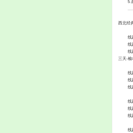
5.西宁
.........
西北经
线路一
线路二：
线
三天-榆
线
线
线
线
线
线
线