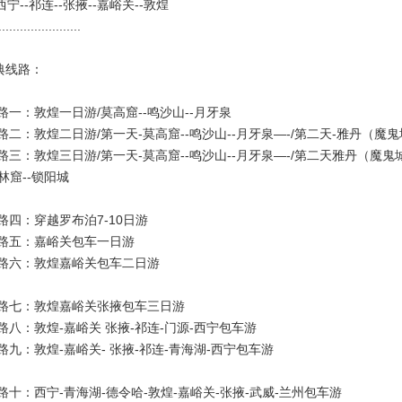
--祁连--张掖--嘉峪关--敦煌
..................
典线路：
：敦煌一日游/莫高窟--鸣沙山--月牙泉
敦煌二日游/第一天-莫高窟--鸣沙山--月牙泉—-/第二天-雅丹（魔鬼城）-
路三：敦煌三日游/第一天-莫高窟--鸣沙山--月牙泉—-/第二天雅丹（魔鬼城）
林窟--锁阳城
路四：穿越罗布泊7-10日游
路五：嘉峪关包车一日游
路六：敦煌嘉峪关包车二日游
路七：敦煌嘉峪关张掖包车三日游
路八：敦煌-嘉峪关 张掖-祁连-门源-西宁包车游
路九：敦煌-嘉峪关- 张掖-祁连-青海湖-西宁包车游
路十：西宁-青海湖-德令哈-敦煌-嘉峪关-张掖-武威-兰州包车游