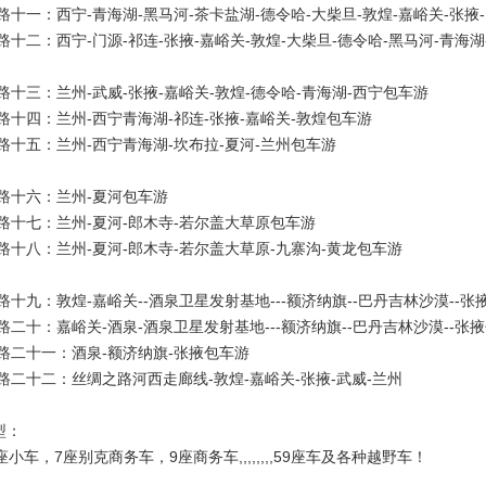
路十一：西宁-青海湖-黑马河-茶卡盐湖-德令哈-大柴旦-敦煌-嘉峪关-张掖
路十二：西宁-门源-祁连-张掖-嘉峪关-敦煌-大柴旦-德令哈-黑马河-青海
路十三：兰州-武威-张掖-嘉峪关-敦煌-德令哈-青海湖-西宁包车游
路十四：兰州-西宁青海湖-祁连-张掖-嘉峪关-敦煌包车游
路十五：兰州-西宁青海湖-坎布拉-夏河-兰州包车游
路十六：兰州-夏河包车游
路十七：兰州-夏河-郎木寺-若尔盖大草原包车游
路十八：兰州-夏河-郎木寺-若尔盖大草原-九寨沟-黄龙包车游
路十九：敦煌-嘉峪关--酒泉卫星发射基地---额济纳旗--巴丹吉林沙漠--张
路二十：嘉峪关-酒泉-酒泉卫星发射基地---额济纳旗--巴丹吉林沙漠--张
路二十一：酒泉-额济纳旗-张掖包车游
路二十二：丝绸之路河西走廊线-敦煌-嘉峪关-张掖-武威-兰州
型：
，7座别克商务车，9座商务车,,,,,,,,59座车及各种越野车！