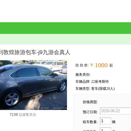
到敦煌旅游包车-j9九游会真人
1000
￥
欣 欣 价:
起
服务类别:
车辆品牌: 22座考斯特
车辆类型: 客车(限载20人)
价格类型
:
预订日期:
7139
位游客关注
租车数量:
辆