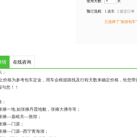
使用天数:
天
预订流程:
1.选车
2.提交订单
已选择了”旅游包车”
详情
在线咨询
示：
格为参考包车定金，用车会根据路线及行程天数来确定价格，给您带的
报与您！！
路：
掖一地,如张掖丹霞地貌，张掖大佛寺等；
---嘉峪关---敦煌；
掖---门源；
---门源--西宁青海湖；