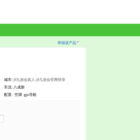
举报该产品
城市:
j9九游会真人-j9九游会官网登录
车况: 八成新
配置:
空调
gps导航