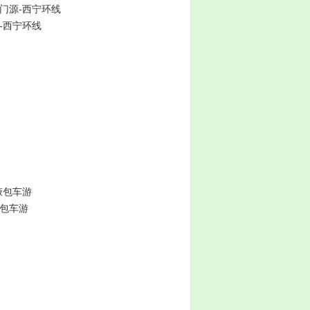
-门源-西宁环线
湖-西宁环线
掖包车游
掖包车游