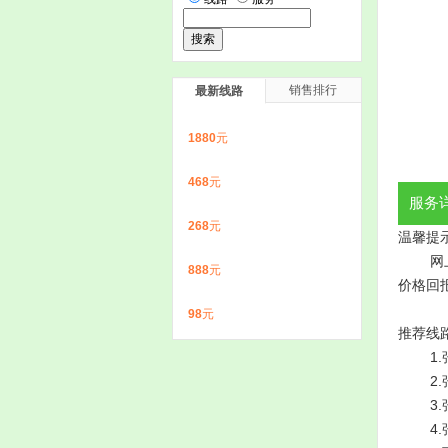
销售排行
最新线路
1880
元
468
元
服务
268
元
温馨提
网上价
888
元
价格回
98
元
推荐线
1.张
2.张掖
3.张
4.张掖