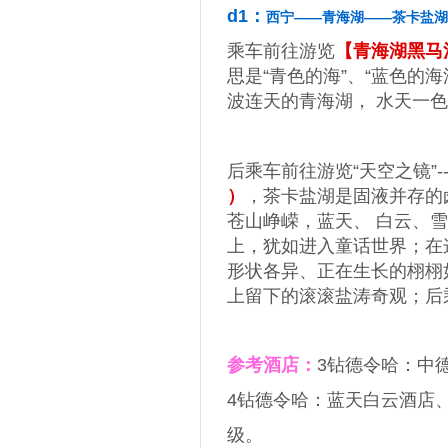
d1：
西宁——青海湖——茶卡盐湖
乘车前往游览
【青海湖黑马
思是“青色的海”、“蓝色的
波连天的青海湖， 水天一
后乘车前往游览“天空之镜”-
）
，茶卡盐湖是固液并存的
苍山峥嵘，蓝天、 白云、
上，犹如进入童话世界；在
形状各异、正在生长的栩栩
上留下的滚滚盐涛奇观；后
参考酒店：
3钻德令哈：中
4钻德令哈：蓝天白云酒店
级。