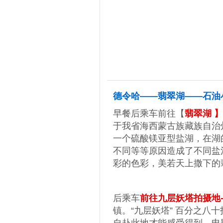
2
第
天
德令哈——翡翠湖——石油
早餐后乘车前往【
翡翠湖 
于我省海西蒙古族藏族自治
一个硫酸镁亚型盐湖，在湖
不同等等原因造成了不同盐
彩的色彩，美若天上撒下的
后乘车
前往九层妖塔拍摄地-
镇。“九层妖塔” 百分之