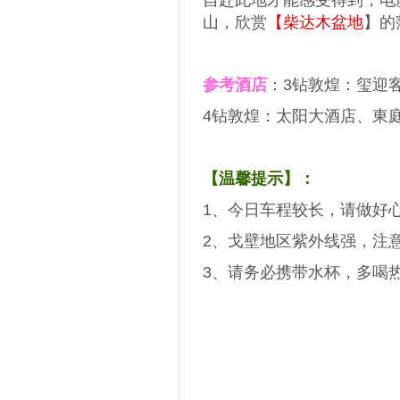
自赴此地才能感受得到，电
山，欣赏
【柴达木盆地
】的
参考酒店
：3钻敦煌：玺迎
4钻敦煌：太阳大酒店、東
【温馨提示】：
1、今日车程较长，请做好
2、戈壁地区紫外线强，注
3、请务必携带水杯，多喝