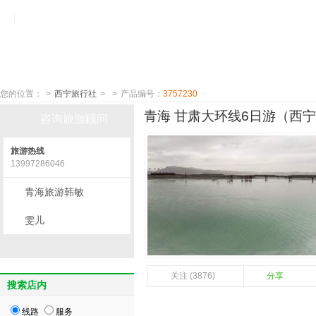
您的位置：
>
西宁旅行社
>
>
产品编号：
3757230
青海 甘肃大环线6日游（西宁出
咨询旅游顾问
旅游热线
13997286046
青海旅游韩敏
雯儿
关注 (3876)
分享
搜索店内
线路
服务