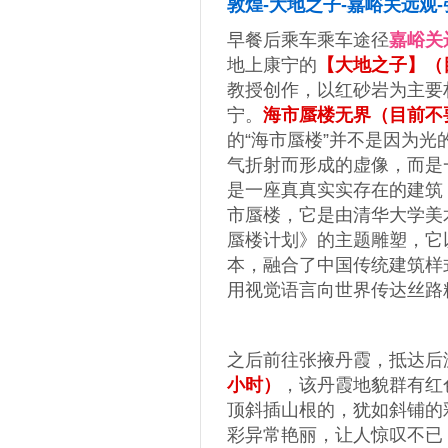
敦煌-大地之子-嘉峪关远观-
早餐后乘车乘车途径
嘉峪关
地上康宁的
【大地之子】（
教授创作，以红砂岩为主要
宁。
海市蜃楼无界（目
前不
的“海市蜃楼”并不是因为
气折射而形成的虚像，而是
是一座真真实实存在的建筑
市蜃楼，它是由清华大学美
蜃楼计划》的主题雕塑，它
本，融合了中国传统建筑样
用视觉语言向世界传达丝路
之后前往张掖丹霞，抵达后
小时）
，该丹霞地貌群有红
顶斜插山根的，犹如斜铺的
彩异常艳丽，让人惊叹不已