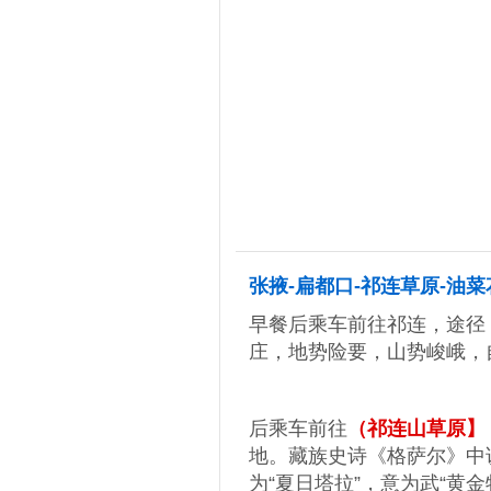
5
第
天
张掖-扁都口-祁连草原-油
早餐后乘车前往祁连，途径
庄，地势险要，山势峻峨，
后乘车前往
（祁连山草原】
地。藏族史诗《格萨尔》中
为“夏日塔拉”，意为武“黄