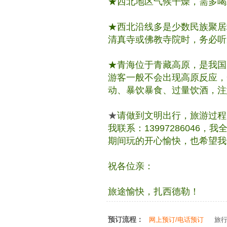
★西北地区气候干燥，需多喝
★西北沿线多是少数民族聚居
清真寺或佛教寺院时，务必听
★青海位于青藏高原，是我国高
游客一般不会出现高原反应，
动、暴饮暴食、过量饮酒，注
★
请做到文明出行，旅游过程
我联系：1399728604
期间玩的开心愉快，也希望我
祝各位亲：
旅途愉快，扎西德勒！
预订流程：
网上预订/电话预订
旅