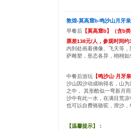
3
第
天
敦煌-莫高窟b-鸣沙山月牙泉
早餐后
【莫高窟b】（含b类门
票差138元/人，参观时间约
内到处画着佛像、飞天等，
萨雕塑，形态各异，栩栩如
中餐后游玩
【鸣
沙山·月牙
沙山因沙动成响得名，山为
之中， 其形酷似一弯新月
沙中有此一水，在满目荒凉
也可以自费骑骆驼，滑沙，
【温馨提示】：