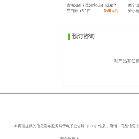
青海湖茶卡盐湖/祁连/门源精华
西宁
968
元起
三日游（5.1日...
游小包团
预订咨询
对产品有任
本页面提供的信息发布服务属于电子公告牌（bbs）性质，店铺、商品信息