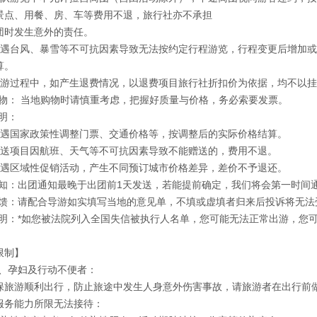
景点、用餐、房、车等费用不退，旅行社亦不承担
团时发生意外的责任。
如遇台风、暴雪等不可抗因素导致无法按约定行程游览，行程变更后增加
算。
出游过程中，如产生退费情况，以退费项目旅行社折扣价为依据，均不以
物： 当地购物时请慎重考虑，把握好质量与价格，务必索要发票。
明：
如遇国家政策性调整门票、交通价格等，按调整后的实际价格结算。
赠送项目因航班、天气等不可抗因素导致不能赠送的，费用不退。
如遇区域性促销活动，产生不同预订城市价格差异，差价不予退还。
通知：出团通知最晚于出团前1天发送，若能提前确定，我们将会第一时间
反馈：请配合导游如实填写当地的意见单，不填或虚填者归来后投诉将无法
说明：*如您被法院列入全国失信被执行人名单，您可能无法正常出游，您
限制】
者、孕妇及行动不便者：
保旅游顺利出行，防止旅途中发生人身意外伤害事故，请旅游者在出行前
服务能力所限无法接待：