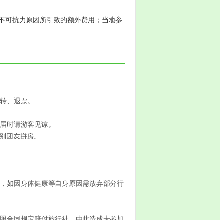
不可抗力原因所引致的额外费用；当地参
签转、退票。
，届时请游客见谅。
别团友拼房。
中，如因身体健康等自身原因需放弃部分行
按照合同规定赔付旅行社，由此造成未参加