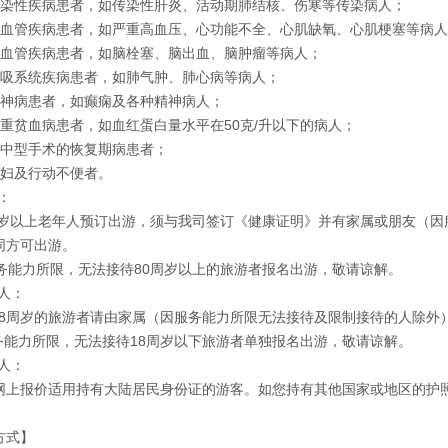
传染性疾病患者，如传染性肝炎、活动期肺结核、伤寒等传染病人；
心血管疾病患者，如严重高血压、心功能不全、心肌缺氧、心肌梗塞等病
脑血管疾病患者，如脑栓塞、脑出血、脑肿瘤等病人；
呼吸系统疾病患者，如肺气肿、肺心病等病人；
精神病患者，如癫痫及各种精神病人；
严重贫血病患者，如血红蛋白量水平在50克/升以下的病人；
大中型手术的恢复期病患者；
孕妇及行动不便者。
：
65周岁以上老年人预订出游，须与我司签订《健康证明》并有家属或朋友（
同方可出游。
因服务能力所限，无法接待80周岁以上的旅游者报名出游，敬请谅解。
人：
满18周岁的旅游者请由家属（因服务能力所限无法接待及限制接待的人除外
服务能力所限，无法接待18周岁以下旅游者单独报名出游，敬请谅解。
人：
网上报价适用持有大陆居民身份证的游客。如您持有其他国家或地区的护
方式】