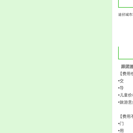
途径城市
跟团
【费用
•交 
•导 
•儿童价
•旅游
【费用
•门 
•用 