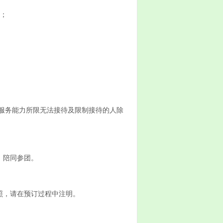
人；
因服务能力所限无法接待及限制接待的人除
）陪同参团。
照，请在预订过程中注明。