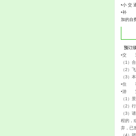
•小 
•补 
加的自
预订
•交 
（1）
（2）
（3）
•住 
•游 
（1）
（2）
（3）
程的，
弃，已
（4）