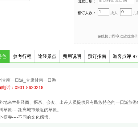
请
出发日期：
预订人数：
成人
儿
在线预订即享欣欣优惠价
特色
参考行程
途经景点
费用说明
预订指南
游客点评
97
州甘南一日游_甘肃甘南一日游
电话：0931-8620218
为外地来兰州经商、探亲、会友、出差人员提供具有民族特色的一日游旅游
桑科草原----距离城市最近的草原。
拉卜楞寺----不同的文化感悟。