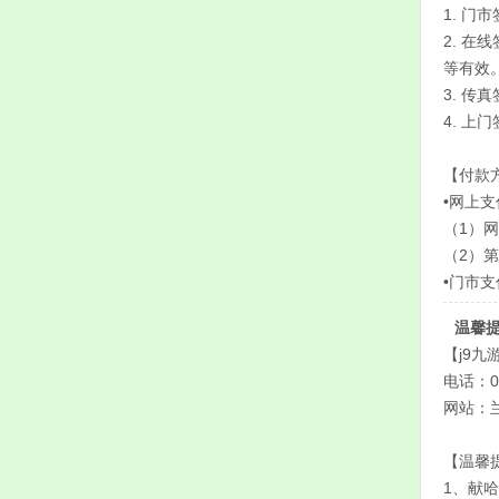
1. 
2. 
等有效
3. 
4. 
【付款
•网上支
（1）
（2）
•门市
温馨
【j9
电话：09
网站：兰州
【温馨
1、献