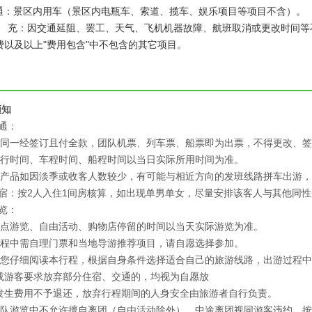
交 通：景区内用车（景区内电瓶车、索道、揽车、娱乐项目等项目不含）。
充：因交通延阻、罢工、天气、飞机机器故障、航班取消或更改时间等
费以及以上"费用包含"中不包含的其它项目。
须知
通：
合同一经签订且付全款，团队机票、列车票、船票即为出票，不得更改、
飞行时间、车程时间、船程时间以当日实际所用时间为准。
本产品如因淡季或收客人数较少，有可能与相近方向的发班线路拼车出游
宿：按2人入住1间房核算，如出现单男单女，尽量安排该客人与其他同性
览：
景点游览、自由活动、购物店停留的时间以当天实际游览为准。
行程中需自理门票和当地导游推荐项目，请自愿选择参加。
请您仔细阅读本行程，根据自身条件选择适合自己的旅游线路，出游过程
或游客要求放弃部分住宿、交通的，均视为自愿放
发生费用不予退还，放弃行程期间的人身安全由旅游者自行负责。
团队游览中不允许擅自离团（自由活动除外），中途离团视同游客违约，