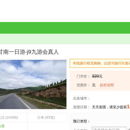
甘南一日游-j9九游会真人
本线路行程无购物，以您与旅行社签
320
门市价：
元
优惠价：
元
起价说明
出发城市：
1
发团日期：
天天发团，请至少提前
注 (24406)
订单 (95笔)
预订类型：
分享