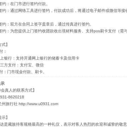
门市签约：在门市进行签约付款。
在线签约：通过网络工具进行签约，付款成功后，将通过电子邮件或微信等
。
传真签约：双方在合同上签字盖章后，通过传真进行签约。
上门签约：为您提供上门签约收团款收出境材料服务。支持pos刷卡支付（需
方式】
付：
网上银行：支持开通网上银行的储蓄卡及信用卡
第三方支付：支付宝、微信
支付：门市现金付款、刷卡。
提示
九游会真人的联系方式】
31-8620218
旅行社 http://www.u0931.com
提示】
哈达是藏族待客规格最高的一种礼仪，表示对客人热烈的欢迎和诚挚的敬