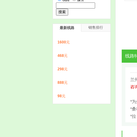
销售排行
最新线路
1600
元
468
元
线路
298
元
兰
888
元
咨询
98
元
*
*
*