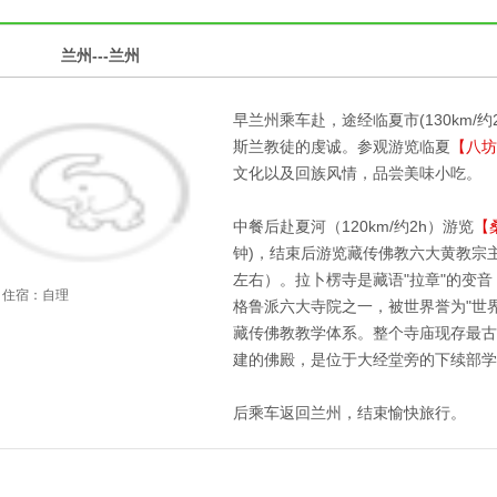
1
兰州---兰州
第
天
早兰州乘车赴，途经临夏市(130km/
斯兰教徒的虔诚。参观游览临夏
【八坊
文化以及回族风情，品尝美味小吃。
中餐后赴夏河（120km/约2h）游览
【
钟)，结束后游览藏传佛教六大黄教宗
左右）。拉卜楞寺是藏语"拉章"的变
住宿：自理
格鲁派六大寺院之一，被世界誉为"世
藏传佛教教学体系。整个寺庙现存最古
建的佛殿，是位于大经堂旁的下续部学
后乘车返回兰州，结束愉快旅行。