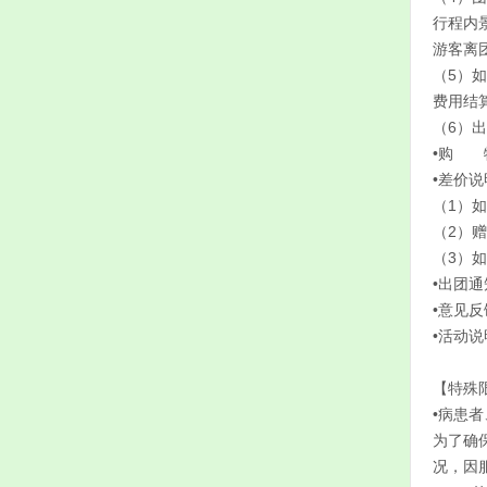
行程内
游客离
（5）
费用结
（6）
•购 
•差价说
（1）
（2）
（3）
•出团
•意见
•活动
【特殊
•病患
为了确
况，因