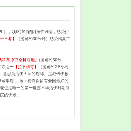
约2h），领略独特的阿拉伯风情，感受伊
十三巷】
（游览约30分钟）感受临夏古
桑科草原或桑科湿地】
(游览约60分
主寺之一
【拉卜楞寺】
（游览约2.5小时
音，意思为活佛大师的府邸。是藏传佛教
界藏学府"。拉卜楞寺保留有全国最好的
老也是唯一的第一世嘉木样活佛时期所
院的佛殿。