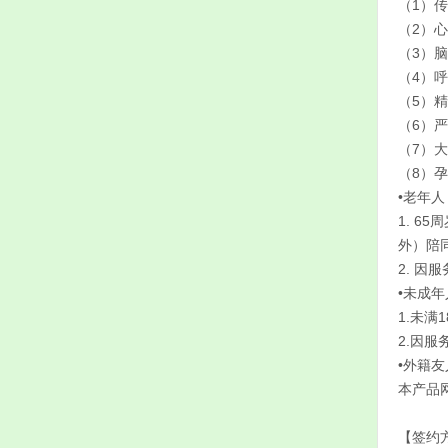
（1）
（2）
（3）
（4）
（5）
（6）
（7）
（8）
•老年人
1. 
外）陪
2. 
•未成年
1.未
2.因
•外籍友
本产品
【签约