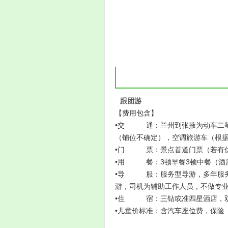
跟团游
【费用包含】
•交 通：兰州到张掖为动车二等座
（铺位不确定），空调旅游车（根
•门 票：景点首道门票（若有优
•用 餐：3顿早餐3顿中餐（酒店
•导 服：服务型导游，多年服务于
游，司机为辅助工作人员，不做专
•住 宿：三钻或准四星酒店，双
•儿童价标准：含汽车座位费，保险