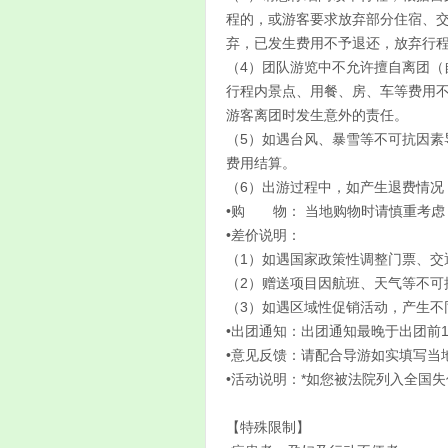
程的，或游客要求放弃部分住宿、
弃，已发生费用不予退还，放弃行
（4）团队游览中不允许擅自离团
行程内景点、用餐、房、车等费用
游客离团时发生意外的责任。
（5）如遇台风、暴雪等不可抗因
费用结算。
（6）出游过程中，如产生退费情况
•购 物： 当地购物时请慎重考虑
•差价说明：
（1）如遇国家政策性调整门票、交
（2）赠送项目因航班、天气等不可
（3）如遇区域性促销活动，产生不
•出团通知：出团通知最晚于出团前
•意见反馈：请配合导游如实填写当
•活动说明：*如您被法院列入全国
【特殊限制】