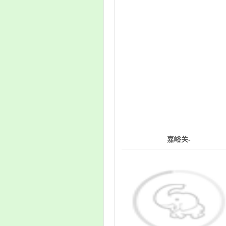
3
嘉峪关-
第
天