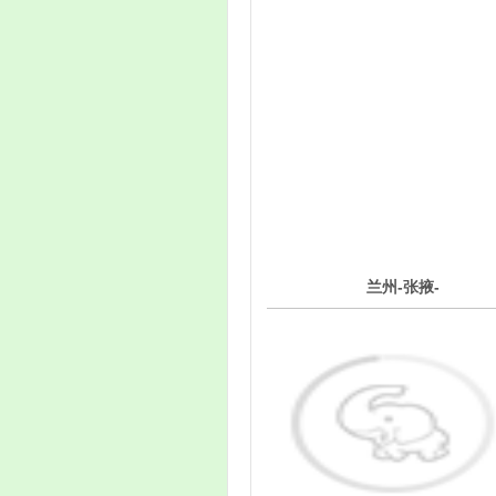
2
兰州-张掖-
第
天