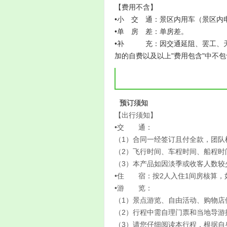
【费用不含】
•小 交 通：景区内用车（景区内
•单 房 差：单房差。
•补 充：因交通延阻、罢工、天
加的自费以及以上"费用包含"中不
预订须知
【出行须知】
•交 通：
（1）合同一经签订且付全款，团队
（2）飞行时间、车程时间、船程时
（3）本产品如因淡季或收客人数较
•住 宿：按2人入住1间房核算，
•游 览：
（1）景点游览、自由活动、购物店
（2）行程中需自理门票和当地导游
（3）请您仔细阅读本行程，根据