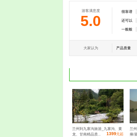
游客满意度
很靠谱
5.0
还可以
一般般
大家认为
产品质量
兰州到九寨沟旅游_九寨沟、黄
兰州
1399
元起
龙、甘南精品质...
掖/嘉