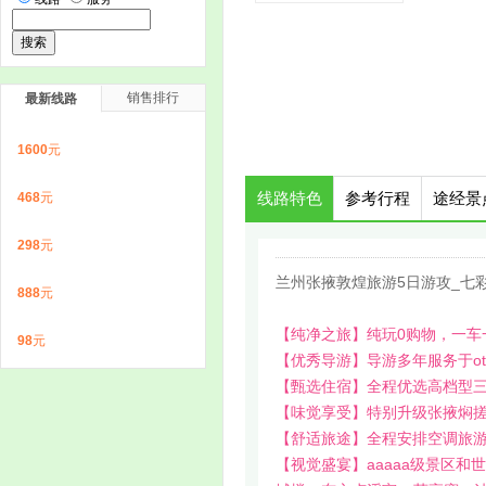
销售排行
最新线路
1600
元
468
元
线路特色
参考行程
途经景
298
元
兰州张掖敦煌旅游5日游攻_七
888
元
【纯净之旅】纯玩0购物，一车
98
元
【优秀导游】导游多年服务于o
【甄选住宿】全程优选高档型
【味觉享受】特别升级张掖焖
【舒适旅途】全程安排空调旅
【视觉盛宴】aaaaa级景区和