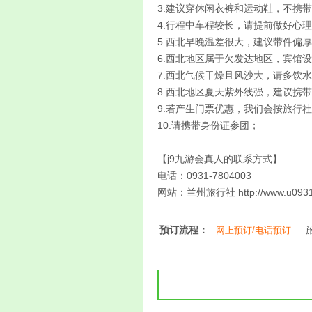
3.建议穿休闲衣裤和运动鞋，不携
4.行程中车程较长，请提前做好心
5.西北早晚温差很大，建议带件偏
6.西北地区属于欠发达地区，宾馆
7.西北气候干燥且风沙大，请多饮
8.西北地区夏天紫外线强，建议携
9.若产生门票优惠，我们会按旅行
10.请携带身份证参团；
【j9九游会真人的联系方式】
电话：0931-7804003
网站：兰州旅行社 http://www.u0931
预订流程：
网上预订/电话预订