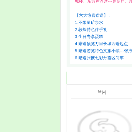
城楼、东方卢浮宫---莫高窟、
【六大惊喜赠送】：
1.不限量矿泉水
2.敦煌特色伴手礼
3.生日专享蛋糕
4.赠送预览万里长城西端起点
5.赠送游览特色文旅小镇---
6.赠送张掖七彩丹霞区间车
1
兰州
第
天