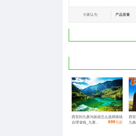
大家认为
产品质量
西安到九寨沟旅游怎么选择路线
西安
699
元起
合理省钱_九寨...
九曲