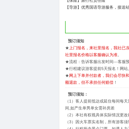
【保险】旅行社责任险
【导游】优秀国语导游服务，接送站
预订须知
★
上门报名，来社里报名，我社已冻
社里报名价格以客服确认为准
。
★流程：告诉客服出发时间---客服预
★行程建议游客提前5天报名！网站
★
网上下单并付款者，我们会尽快
额退款，但不承担任何赔偿
！
预订须知：
（1）客人提前抵达或延住每间每
间,如产生单男单女需补房差
（2）本社有权视具体实际情况更改
（3）因火车票实名制，所有游客须
（4）行程所含景点门票，如遇人