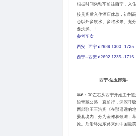
根据时间乘动车前往西宁，入
接贵宾后入住酒店休息，初到
态以外多饮水、多吃水果、充
要洗澡。！
参考车次
西安--西宁 d2689 1300--1735
西宁--西安 d2692 1235--1716
2
第
天
西宁-达玉部落-
早6：00左右从西宁开始主干
沿青藏公路一直前行，深深呼吸
西部歌王王洛宾《在那遥远的
晏县境内，分为金滩和银滩；
原。后沿环湖东路来到中国最美的