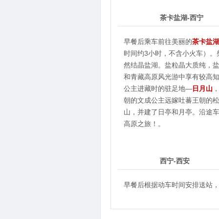
3
第
天
茶卡盐湖-西宁
早餐后乘车前往美丽的
茶卡盐
时间约3小时，不含小火车）。
然结晶盐湖。盐粒晶大质纯，
和青藏高原风光游中享有较高知
公主进藏时的驻足地—
日月山
朝的文成公主远嫁吐蕃王朝的
山，并建了日亭和月亭。沿途车
高原之旅！。
4
第
天
西宁-西安
早餐后根据动车时间安排送站