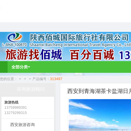
全部分类
您的位置：
>
>
>
产品编号：
313497
咨询旅游顾问
西安到青海湖茶卡盐湖日月
旅游热线
13759989391
13279299315
西安旅游咨询