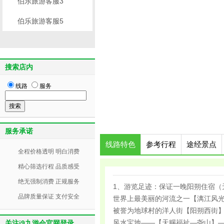
伯乐旅游客服3
伯乐旅游客服5
搜索店内
线路
服务
服务承诺
线路特色
参考行程
途经景点
全程价格透明 明白消费
精心筛选行程 品质感受
绝无强制消费 正规服务
1、游览足迹：保证一晚阳朔住宿（
品牌质量保证 支付安全
世界上最美丽的河流之一【漓江风
被誉为地球村的洋人街【阳朔西街
风水宝地——【天赐福祉—尧山】
关注j9九游会官网登录