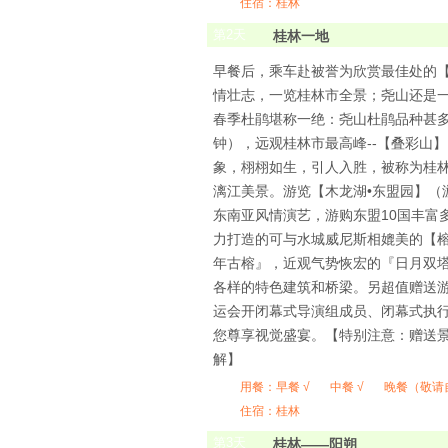
住宿：桂林
第
2
天
桂林一地
早餐后，乘车赴被誉为欣赏最佳处的【
情壮志，一览桂林市全景；尧山还是
春季杜鹃堪称一绝：尧山杜鹃品种甚多
钟），远观桂林市最高峰--【叠彩山
象，栩栩如生，引人入胜，被称为桂林
漓江美景。游览【木龙湖•东盟园】（
东南亚风情演艺，游购东盟10国丰富
力打造的可与水城威尼斯相媲美的【榕
年古榕』，近观气势恢宏的『日月双
各样的特色建筑和桥梁。另超值赠送游
运会开闭幕式导演组成员、闭幕式执
您尊享视觉盛宴。【特别注意：赠送
解】
用餐：
早餐 √
中餐 √
晚餐（敬请
住宿：桂林
第
3
天
桂林——阳朔