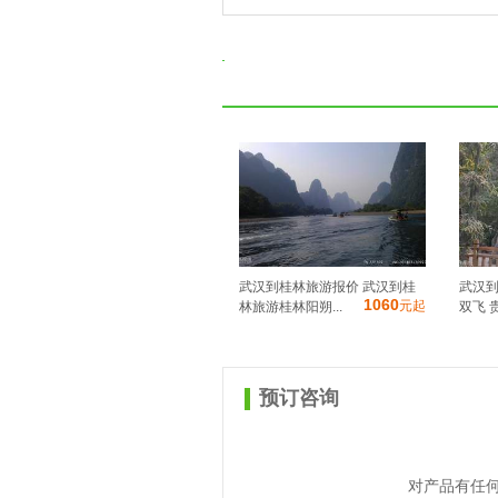
武汉到桂林旅游报价 武汉到桂
武汉到
1060
元起
林旅游桂林阳朔...
双飞 贵
预订咨询
对产品有任