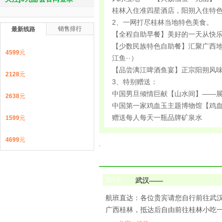
桂林入住准四星酒店，阳朔入住特
2、一网打尽桂林当地特色美食。
销售排行
最新线路
【全程自助早餐】美好的一天从快
【少数民族特色自助餐】汇聚广西
4599
元
江鱼··）
【品尝漓江啤酒鱼宴】正宗阳朔风
2128
元
3、特别赠送：
中国男旦倾情巨献【山水间】——
2638
元
中国第一家鸡血玉主题博物馆【鸡
赠送每人每天一瓶品牌矿泉水
1599
元
4699
元
第
1
天
武汉——
航班直达：各位贵宾请您自行前往武汉天河国
广西桂林，抵达后自由前往桂林小吃