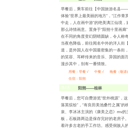
早餐后，乘车前往【中国旅游名县——
体验“世界上最美丽的地方”，“江作青
中走，人在画中游”的绝美漓江仙境
那么诗情画意。置身于“阳朔十里画廊
在不同的角度变幻阴晴圆缺，令人称
当夜色降临，前往闻名中外的洋人街
道，是外国人在中国最密集的一条街
的笑容、耳畔传来的音乐、异国的面孔
漫步其中，别有一番情致。
用餐：
早餐 √
中餐 √
晚餐（敬请
住宿：阳朔
第
4
天
阳朔——桂林
早餐后，您可自费游览“世外桃源”，
落英缤纷”，“有良田美池桑竹之属”的
泉、李冰冰主演的《康美之恋》mv的
板，石板路两边是保存完好的老房子
着许多古老的手工作坊。感受侗族人