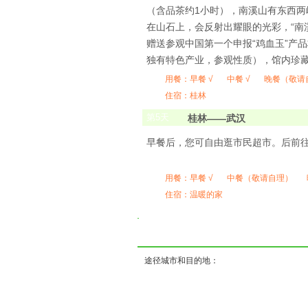
（含品茶约1小时），南溪山有东西
在山石上，会反射出耀眼的光彩，“南
赠送参观中国第一个申报“鸡血玉”产
独有特色产业，参观性质），馆内珍藏
用餐：
早餐 √
中餐 √
晚餐（敬请
住宿：桂林
第
5
天
桂林——武汉
早餐后，您可自由逛市民超市。后前往桂林
用餐：
早餐 √
中餐（敬请自理）
住宿：温暖的家
( 
途径城市和目的地：