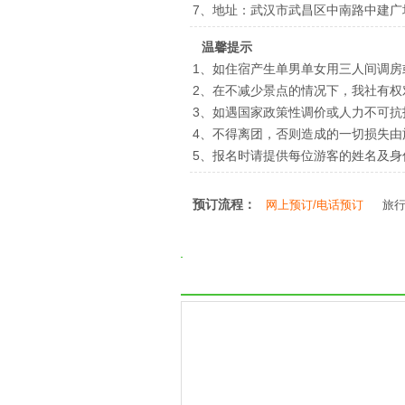
7、地址：武汉市武昌区中南路中建广
温馨提示
1、如住宿产生单男单女用三人间调房
2、在不减少景点的情况下，我社有
3、如遇国家政策性调价或人力不可
4、不得离团，否则造成的一切损失由
5、报名时请提供每位游客的姓名及
预订流程：
网上预订/电话预订
旅