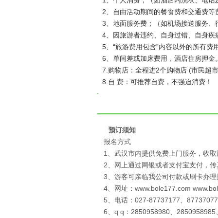
1、个人消费；（如酒店内洗衣、电话
2、自由活动期间的餐食费和交通费等
3、地面服务费；（如机场接送服务、
4、因旅游者违约、自身过错、自身疾
5、“旅游费用包含”内容以外的所有费
6、单间差或加床费用，酒店住房押金
7.购物店：全程进2个购物店 (市民
8.自 费：可推荐自费，不强迫消费！
预订须知
报名方式
1、武汉市内提供免费上门服务，收取
2、网上通过网银或者支付宝支付，
3、游客可亲临我公司付款或刷卡办理
4、网址：www.bole177.com www.bo
5、电话：027-87737177、87737077
6、q q：2850958980、2850958985