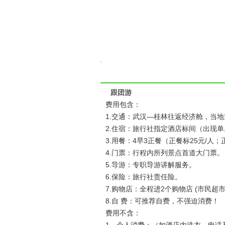
跟团游
费用包含：
1.交通：武汉—桂林往返经济舱，当
2.住宿：旅行社指定酒店标间（出现
3.用餐：4早3正餐（正餐标25元/人
4.门票：行程内所列景点首道大门票。
5.导游：专职导游讲解服务。
6.保险：旅行社责任险。
7.购物店：全程进2个购物店 (市民
8.自 费：可推荐自费，不强迫消费！
费用不含：