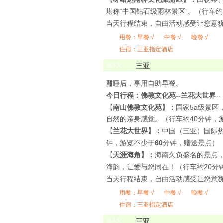
堪称“中国钻石级雨林景区”。（行车约
当天行程结束，自由活动感受让您意
用餐：
早餐 √
中餐 √
晚餐 √
住宿：三亚指定酒店
第
3
天
三亚
酣睡后，享用自助早餐。
今日行程：佛教文化苑--兰花大世界
--
【南山佛教文化苑】：
国家5a级景区
自然的亲身感觉。（行车约40分钟，
【兰花大世界】：
中国（三亚）国际热
钟，游览不少于
60
分钟，赠送景点）
【天涯海角】：
海南久负盛名的景点，
海韵，让爱与您同在！（行车约20分
当天行程结束，自由活动感受让您意
用餐：
早餐 √
中餐 √
晚餐 √
住宿：三亚指定酒店
第
4
天
三亚