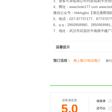
3、游客可亲临我公司付款或刷卡办理
4、网址：www.bole177.com www.bol
微信公众号：hbkhgjlxs【湖北康辉
5、电话：027-87737177、87737077
6、q q：2850958980、2850958981
7、地址：武汉市武昌区中南路中建广
温馨提示
预订流程：
网上预订/电话预订
旅
游客满意度
很靠谱
5.0
还可以