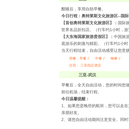
酣睡后，享用自助早餐。
今日行程：奥特莱斯文化旅游区--国
【首创奥特莱斯文化旅游区】：
国际
世界名品折扣店。（行车约1小时，游
【大东海国家旅游度假区】：
中国旅
底游乐的刺激与精彩。（行车约1小时
当天行程结束，自由活动感受让您意
用餐：
早餐 √
中餐 √
晚餐 √
住宿： 三亚指定酒店
第
5
天
三亚-武汉
早餐后，全天自由活动，您的时间您做
前往机场，结束行程。
今日温馨提醒
：
1、如果您是晚些的航班，您可以走
亲朋好友。
2、请您自由活动期间注意安全。同