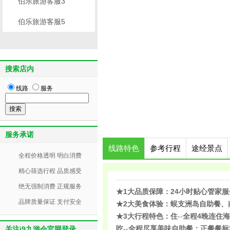
伯乐旅游客服3
伯乐旅游客服5
搜索店内
线路
服务
服务承诺
线路特色
参考行程
途经景点
全程价格透明 明白消费
精心筛选行程 品质感受
绝无强制消费 正规服务
★1大品质保障：
24小时贴心管家
品牌质量保证 支付安全
★2大美食体验：
蜈支洲岛自助餐、
★3大行程特色：
住
--
全程4晚连住
吃
--
全程尽享美味自助餐；正餐餐标3
关注j9九游会官网登录