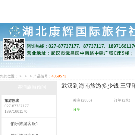
您的位置：
>
>
>
产品编号：
4069573
武汉到海南旅游多少钱 三亚璀
咨询旅游顾问
关注 (2886)
订单 (2笔)
旅游热线
027-87737177
分享
18971661170
伯乐旅游客服1