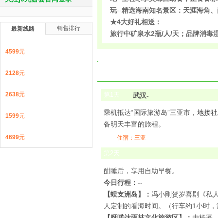
玩
--
精选海南知名景区：天涯海角、
★4大好礼相送：
销售排行
最新线路
旅行中矿泉水2瓶/人/天；品牌消毒
4599
元
2128
元
2638
元
第
1
天
武汉-
乘机抵达“国际旅游岛”三亚市，
地接社
1599
元
备明天丰富的旅程。
4699
元
住宿：三亚
第
2
天
酣睡后，享用自助早餐。
今日行程：
--
【蜈支洲岛】：
冯小刚贺岁喜剧《私人
人定制的看海时间。（行车约1小时，
【
呀喏达雨林文化旅游区
】：
由杨幂、