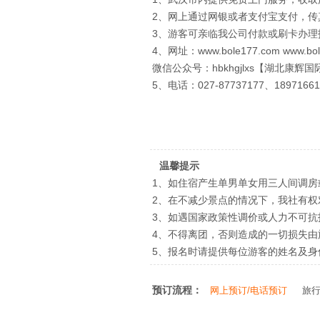
2、网上通过网银或者支付宝支付，
3、游客可亲临我公司付款或刷卡办理
4、网址：www.bole177.com www.bol
微信公众号：hbkhgjlxs【湖北康辉
5、电话：027-87737177、1897166
温馨提示
1、如住宿产生单男单女用三人间调房
2、在不减少景点的情况下，我社有
3、如遇国家政策性调价或人力不可
4、不得离团，否则造成的一切损失由
5、报名时请提供每位游客的姓名及
预订流程：
网上预订/电话预订
旅