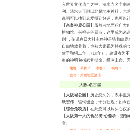
入世界文化遗产之中。清水寺名字由
利。清水寺正殿以北是地主神社，乞求
说明可以找到真爱得到好运，也可以
【奈良神鹿公园】
虽然占地面积广大
博物馆、兴福寺等景点，这里成为来奈
则”，传说春日大社主祭神是骑着白
自由地放养着，也被大家视为特殊的“
建于和铜二年（710年）。建设者为
奉的神明包括武瓮槌命、经津主命、天
用餐：
早餐 √
中餐 √
晚餐 √
住宿：关西地区酒店
第
6
天
大阪-名古屋
【大阪城公园】
历史悠久的，系丰臣秀
峨宏伟，镶铜镀金，十分壮观；如今
【综合免税店】
在此您可以购买心仪
【大阪第一大的食品街
:
心斋桥，道顿
食。