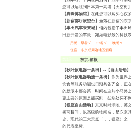
您可以远眺到日本第一高塔【天空树
【真珠博物馆】
在此您可以购买心仪
【新宿都厅展望台】
坐落在新宿的东
【丰田汽车未来城】
馆内包括了丰田
田新开发的车款，宛如电影般的科技
用餐：
早餐 √
中餐 √
晚餐 √
住宿：东京或周边地区酒店
第
3
天
东京-箱根
【秋叶原电器一条街】--【自由活动】
【秋叶原电器动漫一条街】
作为世界
饮食等服务功能也日渐具备齐全，正
的新版本都会第一时间在这片小马路
更主要的原因是能买到一些别处买不
【银座自由活动】
东京时尚潮地，英文
桥两桥间，以高级购物闻名，是东京
史、现代的三大景点（，，银座）之
的代表坐标。