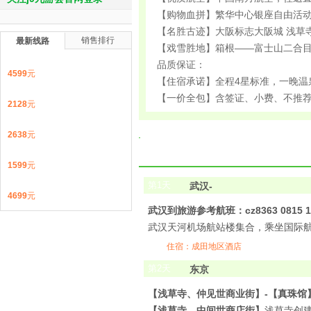
【购物血拼】繁华中心银座自由活动
【名胜古迹】大阪标志大阪城 浅草
销售排行
最新线路
【戏雪胜地】箱根——富士山二合目g
品质保证：
4599
元
【住宿承诺】全程4星标准，一晚温
【一价全包】含签证、小费、不推
2128
元
2638
元
1599
元
第
1
天
武汉-
4699
元
武汉到旅游参考航班：cz8363 0815 1
武汉天河机场航站楼集合，乘坐国际
住宿：成田地区酒店
第
2
天
东京
【浅草寺、仲见世商业街】-【真珠馆
【浅草寺、中间世商店街】
浅草寺创