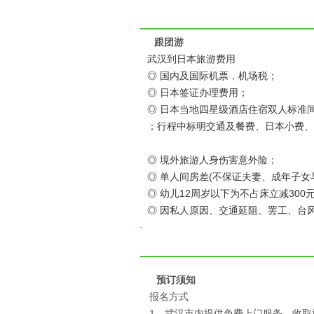
跟团游
武汉到日本旅游费用
◎ 国内及国际机票，机场税；
◎ 日本签证办理费用；
◎ 日本当地四星级酒店住宿双人标准
；行程中标明交通及餐费、日本小费、
◎ 境外旅游人身伤害意外险
；
◎ 单人间房差(不保证夫妻、成年子女与父
◎ 幼儿12周岁以下为不占床立减300元
◎ 因私人原因、交通延阻、罢工、台
预订须知
报名方式
1、武汉市内提供免费上门服务，收取