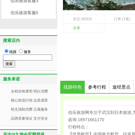
伯乐旅游客服3
伯乐旅游客服5
关注 (4033)
订单 (1笔)
分享
搜索店内
线路
服务
服务承诺
线路特色
参考行程
途经景点
全程价格透明 明白消费
精心筛选行程 品质感受
绝无强制消费 正规服务
伯乐旅游网专注于武汉到日本旅游,
品牌质量保证 支付安全
咨询:18971661170
行程特点：
【优质航空】中国南方航空，往返
关注j9九游会官网登录