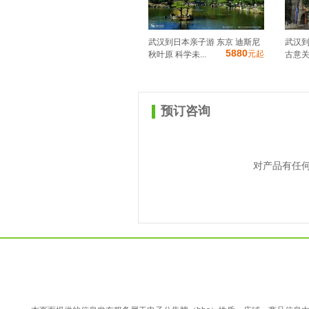
武汉到日本亲子游 东京 迪斯尼
武汉到
5880
元起
秋叶原 科学未...
古意关
预订咨询
对产品有任