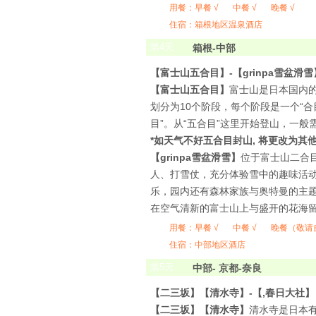
用餐：
早餐 √
中餐 √
晚餐 √
住宿：箱根地区温泉酒店
第
4
天
箱根-中部
【富士山五合目】
-
【grinpa雪盆滑雪
【富士山五合目】
富士山是日本国内的
划分为10个阶段，每个阶段是一个“合
目”。从“五合目”这里开始登山，一
*如天气不好五合目封山, 将更改为其他
【grinpa雪盆滑雪】
位于富士山二合目
人、打雪仗，充分体验雪中的趣味活
乐，园内还有森林家族与奥特曼的主
在空气清新的富士山上与盛开的花海
用餐：
早餐 √
中餐 √
晚餐（敬请
住宿：中部地区酒店
第
5
天
中部- 京都-奈良
【二三坂】【清水寺】-【,春日大社】
【二三坂】【清水寺】
清水寺是日本有