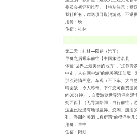
委员会初评和推荐。【特别注意：赠
我社所有，赠送项目取消游览，不退
用餐：晚
住宿：桂林
第
2
天
第二天：桂林—阳朔（汽车）
早餐之后乘车前往【中国旅游名县——
体验“世界上最美丽的地方”，“江作青
中走，人在画中游”的绝美漓江仙境
那么诗情画意。车观（不下车）大自然
晴圆缺，令人称奇。下午您可自费游览“蝴
约80分钟），自费游览世界溶洞奇观“
朔西街】（无导游陪同，自行前往，
这里已经没有地域差异。悠闲、潇洒
孔、香甜的美酒…真所谓“偷得浮生几
用餐：早中
住宿：阳朔