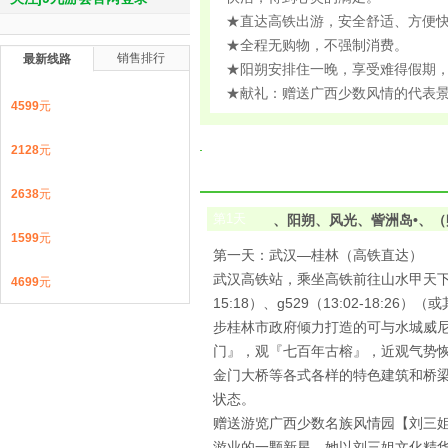
★直达高铁出游，安全舒适、方便
★全程无购物，不强制消费。
销售排行
最新线路
★阳朔安排住一晚，享受难得假期
★献礼：赠送广西少数风情的代表景
4599
元
2128
元
2638
元
第
1
天
、阳朔、风光、訾洲岛•、（
1599
元
第一天：武汉—桂林（高铁直达）
武汉高铁站，乘坐高铁前往山水甲天下的桂林市，
4699
元
15:18）、g529（13:02-1
步桂林市政府倾力打造的可与水城威尼
门』，观『七百年古榕』，近观气势
金门大桥等各式各样的特色建筑和桥
状态。
赠送游览广西少数名族风情园【刘三姐
游业的一颗新星，她以刘三姐文化精