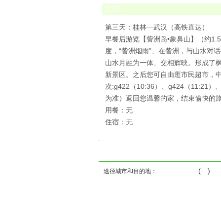
第
3
天
第三天：桂林—武汉（高铁直达）
早餐后游览【訾洲岛•象鼻山】（约1.
度，“訾洲烟雨”、在訾洲，与山水对话
山水月融为一体、交相辉映。形成了
新景区。之后您可自由逛市民超市，
次:g422（10:36）、g424（11:21
为准）返回您温馨的家，结束愉快的
用餐：无
住宿：无
( )
途径城市和目的地：