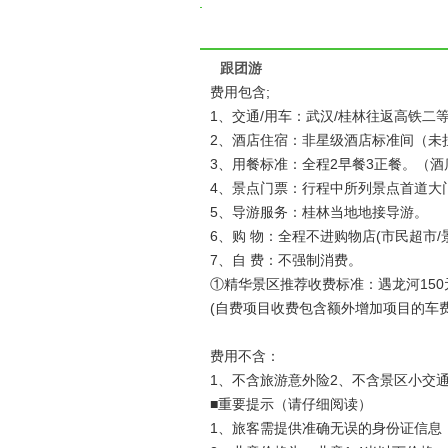
跟团游
费用包含;
1、交通/用车：武汉/桂林往返高铁二
2、酒店住宿：非星级酒店标准间（未
3、用餐标准：全程2早餐3正餐。（酒
4、景点门票：行程中所列景点首道大
5、导游服务：桂林当地地接导游。
6、购 物：全程不进购物店(市民超市
7、自 费：不强制消费。
①精华景区推荐收费标准：遇龙河150元
(自费项目收费包含额外增加项目的车费
费用不含：
1、不含旅游意外险2、不含景区小交
■重要提示（请仔细阅读）
1、旅客需提供准确无误的身份证信息