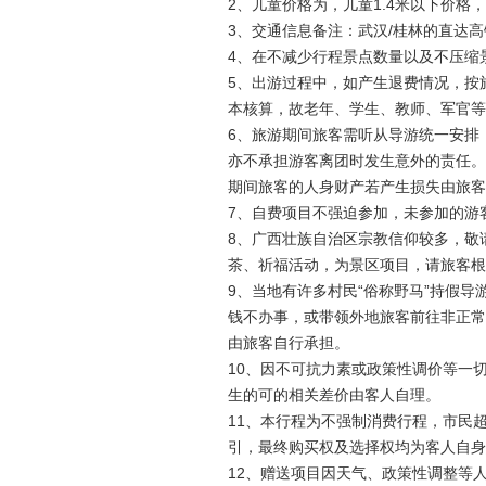
2、儿童价格为，儿童1.4米以下价
3、交通信息备注：武汉/桂林的直达
4、在不减少行程景点数量以及不压缩
5、出游过程中，如产生退费情况，按
本核算，故老年、学生、教师、军官等
6、旅游期间旅客需听从导游统一安排
亦不承担游客离团时发生意外的责任。
期间旅客的人身财产若产生损失由旅客
7、自费项目不强迫参加，未参加的游
8、广西壮族自治区宗教信仰较多，敬
茶、祈福活动，为景区项目，请旅客根
9、当地有许多村民“俗称野马”持假导
钱不办事，或带领外地旅客前往非正常
由旅客自行承担。
10、因不可抗力素或政策性调价等一
生的可的相关差价由客人自理。
11、本行程为不强制消费行程，市民
引，最终购买权及选择权均为客人自身
12、赠送项目因天气、政策性调整等