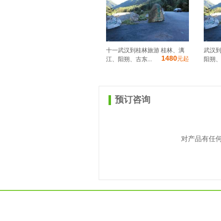
十一武汉到桂林旅游 桂林、漓
武汉
1480
元起
江、阳朔、古东...
阳朔、
预订咨询
对产品有任