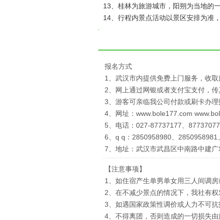
13、桂林为旅游城市，阳朔为当地的
14、行程内景点活动以景区安排为准
报名方式
1、武汉市内提供免费上门服务，收取
2、网上通过网银或者支付宝支付，
3、游客可亲临我公司付款或刷卡办理
4、网址：www.bole177.com www.bo
5、电话：027-87737177、87737077
6、q q：2850958980、2850958981
7、地址：武汉市武昌区中南路中建广
【注意事项】
1、如住宿产生单男单女用三人间调房
2、在不减少景点的情况下，我社有
3、如遇国家政策性调价或人力不可
4、不得离团，否则造成的一切损失由