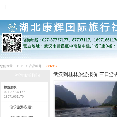
您的位置：
>
>
>
产品编号：
3886967
武汉到桂林旅游报价 三日游去
咨询旅游顾问
旅游热线
027-87737177
18971661170
伯乐旅游客服1