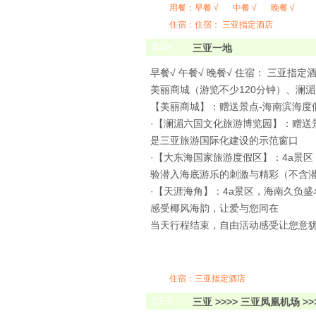
用餐：
早餐 √
中餐 √
晚餐 √
住宿：住宿： 三亚指定酒店
第
4
天
三亚一地
早餐√ 午餐√ 晚餐√ 住宿： 三亚指定
美丽商城（游览不少120分钟）、澜湄
【美丽商城】：赠送景点-海南滨海度
·【澜湄六国文化旅游博览园】：赠送
是三亚旅游国际化建设的示范窗口
·【大东海国家旅游度假区】：4a景
验潜入海底游乐的刺激与精彩（不含
·【天涯海角】：4a景区，海南久负盛
感受椰风海韵，让爱与您同在
当天行程结束，自由活动感受让您意
住宿：三亚指定酒店
第
5
天
三亚 >>>> 三亚凤凰机场 >>