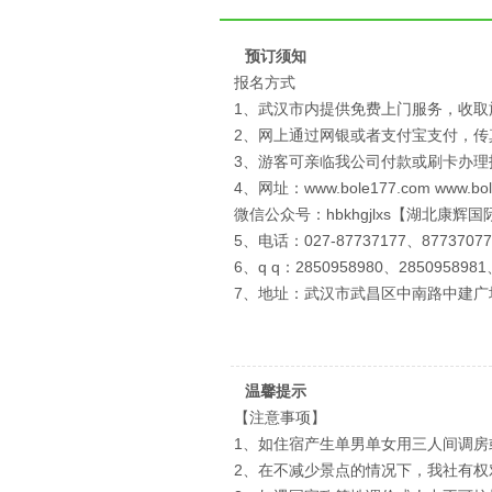
预订须知
报名方式
1、武汉市内提供免费上门服务，收取
2、网上通过网银或者支付宝支付，
3、游客可亲临我公司付款或刷卡办理
4、网址：www.bole177.com www.bol
微信公众号：hbkhgjlxs【湖北康辉
5、电话：027-87737177、87737077
6、q q：2850958980、2850958981
7、地址：武汉市武昌区中南路中建广
温馨提示
【注意事项】
1、如住宿产生单男单女用三人间调房
2、在不减少景点的情况下，我社有