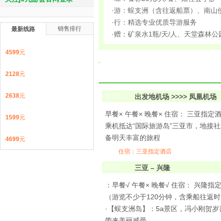
·游：蜈支洲（含往返船票）、南山
·行：精选专业优质导游服务
销售排行
最新线路
·赠：矿泉水1瓶/天/人、天堂森林
4599
元
2128
元
2638
元
第
1
天
出发地机场 >>>> 凤凰机场
早餐× 午餐× 晚餐× 住宿： 三亚指定
1599
元
乘机抵达“国际旅游岛”三亚市，地接
备明天丰富的旅程
4699
元
住宿：三亚指定酒店
第
2
天
三亚 – 兴隆
：早餐√ 午餐× 晚餐√ 住宿： 兴隆指
（游览不少于120分钟，含乘船往返
·【蜈支洲岛】：5a景区，冯小刚贺
带来美丽感受