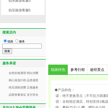
伯乐旅游客服3
伯乐旅游客服5
搜索店内
线路
服务
服务承诺
线路特色
参考行程
途经景点
全程价格透明 明白消费
精心筛选行程 品质感受
绝无强制消费 正规服务
◆产品特色：
品牌质量保证 支付安全
·诺：绝不更换景点（不可抗力因素
·宿：全程指定酒店，特别安排1晚
·味：餐标25元/人/餐、赠社会小炒
关注j9九游会官网登录