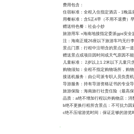
费用包含：
住宿标准：全程入住指定酒店 - 1晚
用餐标准：含5正4早（不用不退费）早
赠送特色餐：社会小炒
旅游用车 =海南地接指定委派gps
注：海南正规26座以下旅游车均无行
景点门票：行程中注明含的景点第一道
赠送景点或项目因时间或天气原因不能前
儿童标准： 2岁以上1.2米以下儿童只
购物须知：全程不指定购物场所，购物
接送机服务：由公司派专职人员负责机
导游服务：持有导游资格证书的专业导
旅游保险：海南旅行社责任险（最高保
品质：a绝不增加行程以外购物店：消
b绝不更换行程所含景点：不可抗力因
c绝不压缩游览时间：保证足够的游览