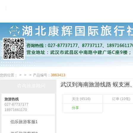
您的位置：
>
>
>
产品编号：
3863413
武汉到海南旅游线路 蜈支洲、
咨询旅游顾问
关注 (4516)
订单 (10笔)
旅游热线
027-87737177
分享
18971661170
伯乐旅游客服1