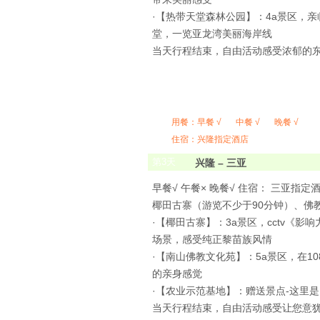
·【热带天堂森林公园】：4a景区，
堂，一览亚龙湾美丽海岸线
当天行程结束，自由活动感受浓郁的
用餐：
早餐 √
中餐 √
晚餐 √
住宿：兴隆指定酒店
第
3
天
兴隆 – 三亚
早餐√ 午餐× 晚餐√ 住宿： 三亚指定
椰田古寨（游览不少于90分钟）、佛
·【椰田古寨】：3a景区，cctv《
场景，感受纯正黎苗族风情
·【南山佛教文化苑】：5a景区，在
的亲身感觉
·【农业示范基地】：赠送景点-这里
当天行程结束，自由活动感受让您意