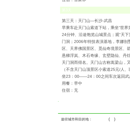
第
3
天
第三天：天门山—长沙-武昌
早乘车赴天门山索道下站，乘坐“世界
24分钟、沿途饱览山城景点；观“天下
门洞；2006年特技表演基地，李娜
区、天界佛国景区、觅仙奇境景区、
悬梯浮岚、木石奇缘、玄壁隐仙、丹
天门洞而得名。天门山古称嵩梁山，又名
（不含天门山顶景区小索道25元/人、
坐23：00——24：00之间车次返
用餐：早中
住宿：无
( )
途径城市和目的地：