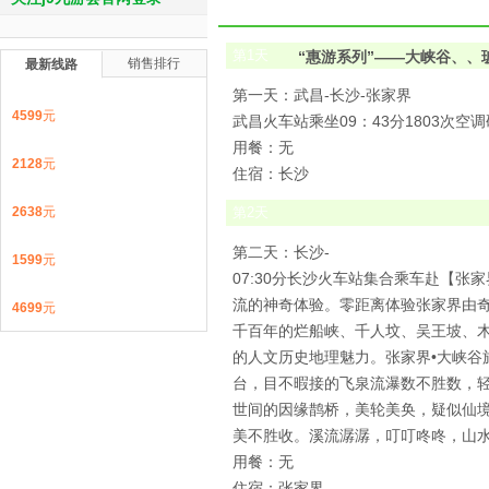
第
1
天
“惠游系列”——大峡谷、、
销售排行
最新线路
第一天：武昌-长沙-张家界
4599
元
武昌火车站乘坐09：43分1803次
用餐：无
2128
元
住宿：长沙
2638
元
第
2
天
第二天：长沙-
1599
元
07:30分长沙火车站集合乘车赴【张
流的神奇体验。零距离体验张家界由
4699
元
千百年的烂船峡、千人坟、吴王坡、
的人文历史地理魅力。张家界•大峡
台，目不暇接的飞泉流瀑数不胜数，
世间的因缘鹊桥，美轮美奂，疑似仙
美不胜收。溪流潺潺，叮叮咚咚，山
用餐：无
住宿：张家界