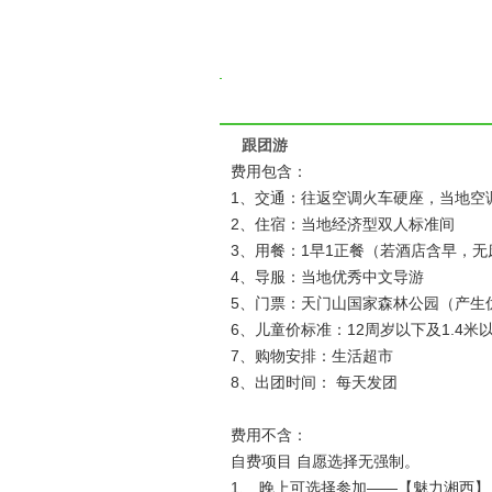
跟团游
费用包含：
1、交通：往返空调火车硬座，当地空调
2、住宿：当地经济型双人标准间
3、用餐：1早1正餐（若酒店含早，无
4、导服：当地优秀中文导游
5、门票：天门山国家森林公园（产生优
6、儿童价标准：12周岁以下及1.4
7、购物安排：生活超市
8、出团时间： 每天发团
费用不含：
自费项目 自愿选择无强制。
1、 晚上可选择参加——【魅力湘西】