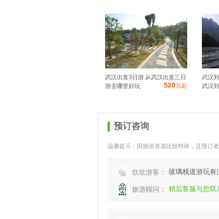
武汉出发3日游 从武汉出发三日
武汉
520
元起
游去哪里好玩
武汉到
预订咨询
温馨提示：因旅游资源比较特殊，且预订者
玻璃栈道游玩有
欣欣游客：
稍后客服与您联系，
旅游顾问：