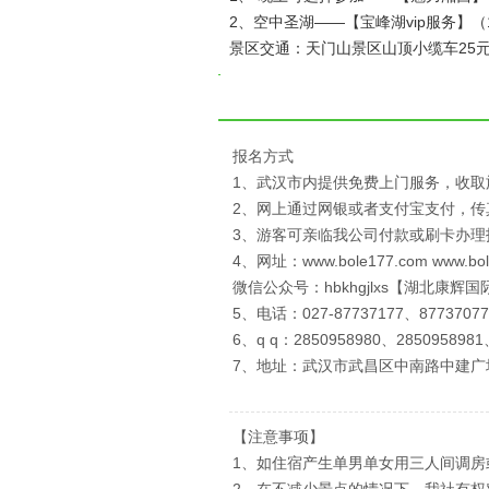
2、空中圣湖——【宝峰湖vip服务】（1
景区交通：天门山景区山顶小缆车25元
报名方式
1、武汉市内提供免费上门服务，收取
2、网上通过网银或者支付宝支付，
3、游客可亲临我公司付款或刷卡办理
4、网址：www.bole177.com www.bol
微信公众号：hbkhgjlxs【湖北康辉
5、电话：027-87737177、87737077
6、q q：2850958980、2850958981
7、地址：武汉市武昌区中南路中建广
【注意事项】
1、如住宿产生单男单女用三人间调房