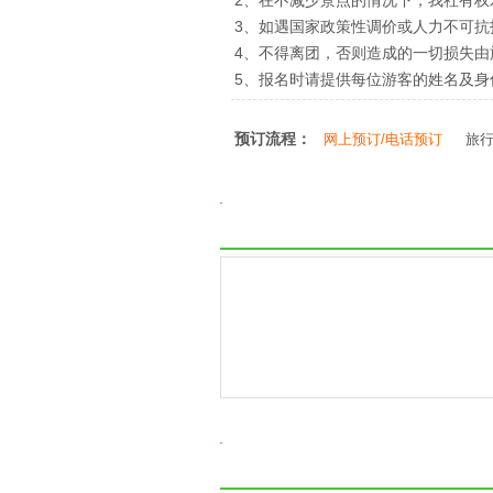
2、在不减少景点的情况下，我社有
3、如遇国家政策性调价或人力不可
4、不得离团，否则造成的一切损失由
5、报名时请提供每位游客的姓名及
预订流程：
网上预订/电话预订
旅