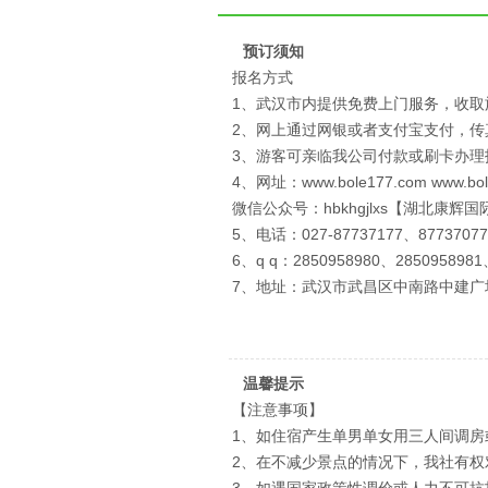
预订须知
报名方式
1、武汉市内提供免费上门服务，收取
2、网上通过网银或者支付宝支付，
3、游客可亲临我公司付款或刷卡办理
4、网址：www.bole177.com www.bol
微信公众号：hbkhgjlxs【湖北康辉
5、电话：027-87737177、87737077
6、q q：2850958980、2850958981
7、地址：武汉市武昌区中南路中建广
温馨提示
【注意事项】
1、如住宿产生单男单女用三人间调房
2、在不减少景点的情况下，我社有