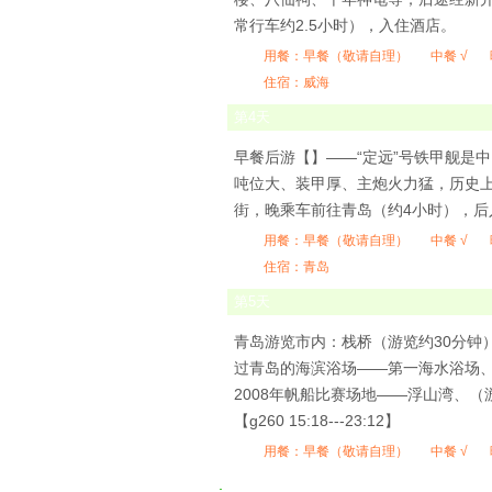
常行车约2.5小时），入住酒店。
用餐：
早餐（敬请自理）
中餐 √
住宿：威海
第
4
天
早餐后游【】——“定远”号铁甲舰是
吨位大、装甲厚、主炮火力猛，历史上
街，晚乘车前往青岛（约4小时），后
用餐：
早餐（敬请自理）
中餐 √
住宿：青岛
第
5
天
青岛游览市内：栈桥（游览约30分钟
过青岛的海滨浴场——第一海水浴场
2008年帆船比赛场地——浮山湾、
【g260 15:18---23:12】
用餐：
早餐（敬请自理）
中餐 √