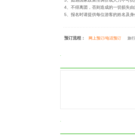
3、如遇国家政策性调价或人力不可
4、不得离团，否则造成的一切损失由
5、报名时请提供每位游客的姓名及
预订流程：
网上预订/电话预订
旅