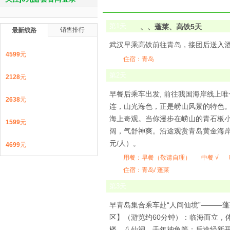
第
1
天
、、蓬莱、高铁5天
销售排行
最新线路
武汉早乘高铁前往青岛，接团后送入酒店、自
4599
元
住宿：青岛
第
2
天
2128
元
早餐后乘车出发, 前往我国海岸线上
2638
元
连，山光海色，正是崂山风景的特色。
海上奇观。当你漫步在崂山的青石板
1599
元
阔，气舒神爽。沿途观赏青岛黄金海岸
元/人）。
4699
元
用餐：
早餐（敬请自理）
中餐 √
住宿：青岛/ 蓬莱
第
3
天
早青岛集合乘车赴“人间仙境”———蓬莱
区】（游览约60分钟）：临海而立，
楼、八仙祠、千年神龟等；后途经新开