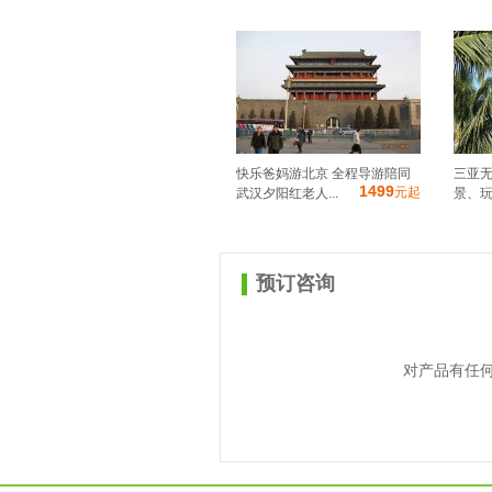
快乐爸妈游北京 全程导游陪同
三亚无
1499
元起
武汉夕阳红老人...
景、玩
预订咨询
对产品有任