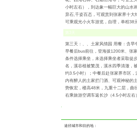
小时左右），到达象一幅巨大的山水画
异石,千姿百态，可观赏到张家界十大
可乘观光小火车游览，自理，单程38元
第
3
天
第三天：、、土家风情园 用餐：含早
早餐后bus前往，登海拔1200米、
条件选择乘坐，未选择乘坐者采取徒
名，溪谷植被繁茂，溪水四季清澈，被
约3.5小时）；中餐后赴张家界市区
内有醉人的土家拦门酒、可观神秘的
势恢宏，楼高48米，九重十二层，曲径
右乘旅游空调车返长沙（4.5小时左右
( 
途径城市和目的地：