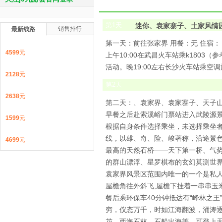
第
1
天
迷你、袁家寨子、土家风情
销售排行
最新线路
第一天：前往张家界 用餐：无 住宿：
4599
元
上午10:00在武昌火车站乘k1803
活动。晚19:00左右长沙火车站乘空
2128
元
第
2
天
2638
元
第二天：、袁家界、袁家寨子、天子山
早餐之后赴索溪峪门票站进入武陵源景
1599
元
根据自身条件选择乘坐，未选择乘坐
线，以雄、奇、险、峻著称，沿途景色
4699
元
最高的天然石桥——天下第一桥、气
的群山漂浮、星罗棋布的玄幻莫测世界
袁家界风景区范围内唯一的一个是私人
屋檐角往外斜飞,屋檐下挂着一串串玉
餐后乘环保车40分钟抵达有“峰林之王
穷，仪态万千，时如江海翻波，涌涛
花、西海石林、石船出海等，可登上