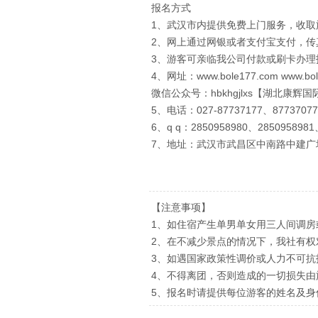
报名方式
1、武汉市内提供免费上门服务，收取
2、网上通过网银或者支付宝支付，
3、游客可亲临我公司付款或刷卡办理
4、网址：www.bole177.com www.bol
微信公众号：hbkhgjlxs【湖北康辉
5、电话：027-87737177、87737077
6、q q：2850958980、2850958981
7、地址：武汉市武昌区中南路中建广
【注意事项】
1、如住宿产生单男单女用三人间调房
2、在不减少景点的情况下，我社有
3、如遇国家政策性调价或人力不可
4、不得离团，否则造成的一切损失由
5、报名时请提供每位游客的姓名及