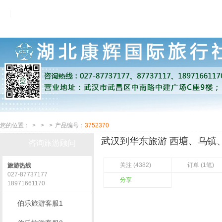
您的位置：
>
>
>
产品编号：
3752370
武汉到华东旅游 西塘、乌镇
咨询旅游顾问
关注 (4382)
订单 (1笔)
旅游热线
027-87737177
分享
18971661170
伯乐旅游客服1