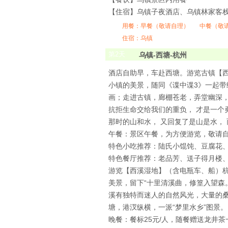
【住宿】乌镇子夜酒店、乌镇林家客栈
用餐：
早餐（敬请自理）
中餐（敬
住宿：乌镇
第
2
天
乌镇-西塘-杭州
酒店自助早，车赴西塘。游览古镇【
小镇的美景，随同《谍中谍3》一起
画；走进古镇，廊棚苍老，弄堂幽深，
抗拒生命交给我们的重负， 才是一个
那时的山和水， 又回复了是山是水，
午餐：景区午餐，为方便游览，敬请
特色小吃推荐：陆氏小馄饨、豆腐花
特色餐厅推荐：老品芳、送子得月楼
游览【西溪湿地】（含电瓶车、船）
美景，留下“十里清溪曲，修篁入望
溪有独特而迷人的自然风光，大量的桑
塘，港汊纵横，一派“梦里水乡”图景。
晚餐：餐标25元/人，随餐赠送龙井