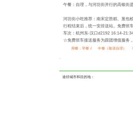
午餐：自理，与河坊街并行的高银街
河坊街小吃推荐：南宋定胜糕、葱包
行程结束后，统一安排送站。免费班车：1
车次：杭州东-汉口d2192 16:14-2
☆免费班车接送服务为跟团增值服务
用餐：
早餐 √
中餐（敬请自理）
( ) ( ) (
途径城市和目的地：