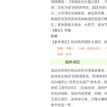
倾情赠送：【宋城文化主题公园】，只含
形，文化为魂”的经营理念，园区内
凡；大宋博文化体验馆、柳永风月阁
客栈听音室等高科技体验项目惊喜不
忆；更有新春大庙会、火把节、泼水
【餐饮】早餐
晚餐
【参考酒店】杭州两岸国际大酒店、杭
用餐：
早餐 √
中餐（敬请自理）
住宿：杭州
第
3
天
杭州-武汉
酒店内享用中西自助早办理退房事宜
妆淡抹总相宜”的西湖景色。西湖风景
月24被列入“世界文化遗产”的名录，
游览【清河坊街】（自由活动，游览约
历史的缩影。现街内有茶楼、药铺、丝
王星记扇庄，还有张小泉、万隆火腿
集中在这一带。