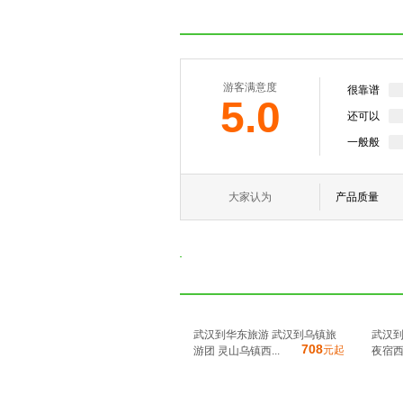
游客满意度
很靠谱
5.0
还可以
一般般
大家认为
产品质量
武汉到华东旅游 武汉到乌镇旅
武汉到
708
元起
游团 灵山乌镇西...
夜宿西