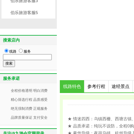
伯乐旅游客服3
伯乐旅游客服5
搜索店内
线路
服务
服务承诺
线路特色
参考行程
途经景点
全程价格透明 明白消费
精心筛选行程 品质感受
绝无强制消费 正规服务
品牌质量保证 支付安全
★ 情迷四西：乌镇西栅、西塘古镇、
★ 品质承诺：纯玩不设防，全程0
★ 豪华升级：夜宿乌镇，杭州升级
关注j9九游会官网登录