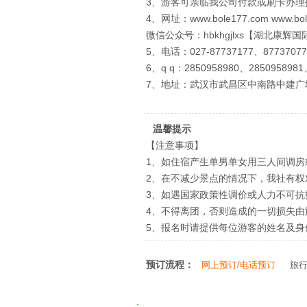
3、游客可亲临我公司付款或刷卡办理
4、网址：www.bole177.com www.bol
微信公众号：hbkhgjlxs【湖北康辉
5、电话：027-87737177、87737077
6、q q：2850958980、2850958981
7、地址：武汉市武昌区中南路中建广
温馨提示
【注意事项】
1、如住宿产生单男单女用三人间调房
2、在不减少景点的情况下，我社有
3、如遇国家政策性调价或人力不可
4、不得离团，否则造成的一切损失由
5、报名时请提供每位游客的姓名及
预订流程：
网上预订/电话预订
旅