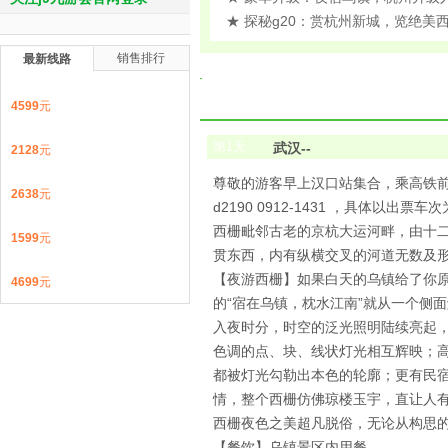
★ 探秘g20：赏杭州新城，览绝
销售排行
最新线路
4599
元
第
1
天
武汉--
2128
元
尊敬的游客早上汉口站集合，乘高铁前
2638
元
d2190 0912-1431 ，具体
西栅毗邻古老的京杭大运河畔，由十
1599
元
贯东西，内有纵横交叉的河道无数及形
【夜游西栅】如果白天的乌镇给了你
4699
元
的“宿在乌镇，枕水江南”就从一个侧
入夜时分，时空的泛光照明陆续亮起
色调的点、块、线状灯光相互辉映；
都被灯光勾勒出本色的轮廓；更有民
情，整个西栅仿佛琼楼玉宇，直让人
西栅夜色之美超凡脱俗，无论从构思
【餐饮】乌镇景区内用餐