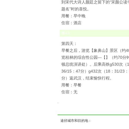
到宋代大诗人颜廷之留下的“宋颜公读
题名”时的喜悦。
用餐：早中晚
住宿：酒店
第
4
天
第四天：
早餐之后，游览【象鼻山】景区（约4
览桂林的综合性公园—【】（约70分
顿总统演讲处）。后乘高铁g530次（12：05/
36/15：47分）g432次（18：31/23：
分）返武汉，结束愉快行程。
用餐：早餐
住宿：无
( 
途径城市和目的地：