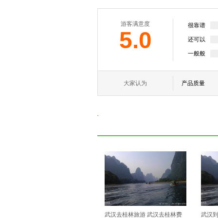
游客满意度
很靠谱
5.0
还可以
一般般
大家认为
产品质量
武汉去桂林旅游 武汉去桂林费
武汉