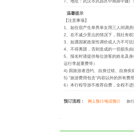
7、地址：武汉市武昌区中南路中建广
温馨提示
【注意事项】
1、如住宿产生单男单女用三人间调房
2、在不减少景点的情况下，我社有
3、如遇国家政策性调价或人力不可
4、不得离团，否则造成的一切损失由
5、报名时请提供每位游客的姓名及
运行李超重费等）
4) 因旅游者违约、自身过错、自身
5) “旅游费用包含”内容以外的所有费
6）本行程导游不推荐自费，全程不进
预订流程：
网上预订/电话预订
旅