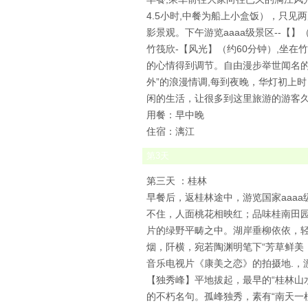
4.5小时,中餐为船上小盒饭），只
影景观。下午游览aaaa级景区--
竹筏欣-【风光】（约60分钟）,坐在
的心情得到调节。自由漫步举世闻名
外”的浪漫情调,每到夜晚，华灯初上
闲的生活，让很多到这里旅游的游客久
用餐：早中晚
住宿：漓江
第
3
天
第三天 ：桂林
早餐后，返桂林途中，游览国家aaaa
不住，人面桃花相映红；品味桂南田园
片的绿野平畴之中。湖岸垂柳依依，
烟，阡横，宛若陶渊明笔下“芳草鲜美
音乐电视片《康美之恋》的拍摄地.，
【独秀峰】平地拔起，最早的“桂林山
的不朽名句。孤峰独秀，素有“南天一柱