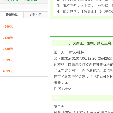
3、旅游类型：休闲类：行程轻松、
4、景点包含：【象鼻山】【七星公
销售排行
最新线路
4599
元
2128
元
第
1
天
、大漓江、阳朔、靖江王府、
2638
元
第一天 ：武汉-桂林
武汉乘或g431(07:06/12:20)或g425
1599
元
达桂林，自由漫步游览新桂林集优美
（无导游陪同）、湖心岛建筑、玻璃
4699
元
林市区最繁华的街道，当地老百姓休
用餐：无
住宿：桂林
第
2
天
第二天
早餐,乘车前往大家向往已久的漓江风光