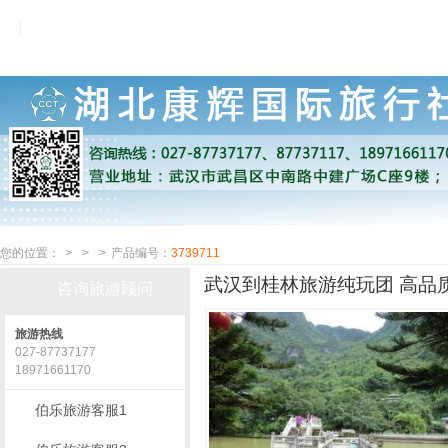
您的位置：
>
>
>
产品编号：
3739711
武汉到桂林旅游纯玩团 高品质
咨询旅游顾问
旅游热线
027-87737177
18971661170
伯乐旅游客服1