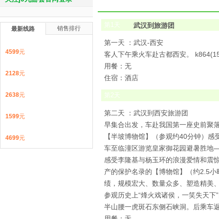
第
1
天
武汉到旅游团
销售排行
最新线路
第一天 ：武汉-西安
4599
元
客人下午乘火车赴古都西安。 k864(15:4
用餐：无
2128
元
住宿：酒店
2638
元
第
2
天
第二天 ：武汉到西安旅游团
1599
元
早集合出发，车赴我国第一座史前聚
【半坡博物馆】（参观约40分钟）感
4699
元
车至临潼区游览皇家御花园避暑胜地—
感受李隆基与杨玉环的浪漫爱情和震
产的保护名录的【博物馆】（约2.5
绩，规模宏大、数量众多、塑造精美
参观历史上“烽火戏诸侯，一笑失天下”
半山腰一虎斑石东侧石峡洞。后乘车
用餐：无