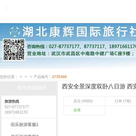
您的位置：
>
>
>
产品编号：
3735486
西安全景深度双卧八日游 西安 
咨询旅游顾问
关注 (4900)
订单 (7笔)
旅游热线
027-87737177
分享
18971661170
伯乐旅游客服1