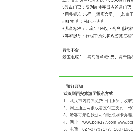
差，若出现单间则需按70元/人晚补费
3景点门票：所列红体字景点首道门票
4用餐标准：5早（酒店含早）（若由
5购 物 店：纯玩不进店
6儿童标准：儿童1.4米以下含当地旅
7导游服务：行程中所列参观游览过程
费用不含：
景区电瓶车（兵马俑单程5元、黄帝陵往
预订须知
武汉到西安旅游团报名方式
1、武汉市内提供免费上门服务，收取
2、网上通过网银或者支付宝支付，
3、游客可亲临我公司付款或刷卡办理
4、网址：www.bole177.com www.bo
5、电话：027-87737177、1897166