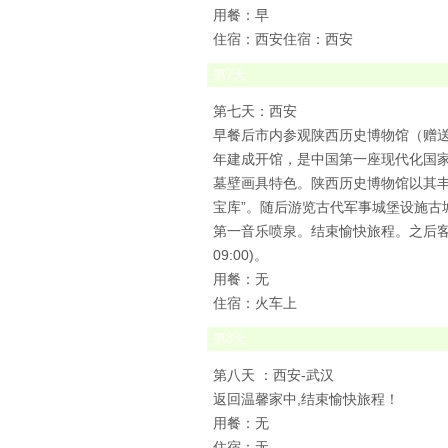
用餐：早
住宿：西安住宿：西安
第
7
天
第七天：西安
早餐后市内参观陕西历史博物馆（赠送
年建成开馆，是中国第一座现代化国
墓壁画具特色。陕西历史博物馆以其
宝库”。随后游览古代军事城堡设施古
第一音乐喷泉。结束愉快旅程。之后客人乘火车返回
09:00)。
用餐：无
住宿：火车上
第
8
天
第八天 ：西安-武汉
返回温馨家中,结束愉快旅程！
用餐：无
住宿：无