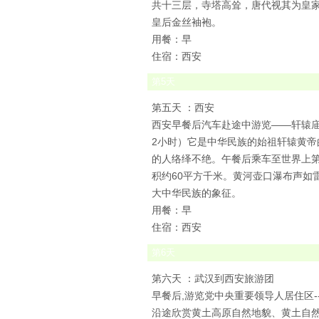
共十三层，寺塔高耸，唐代视其为皇家
皇后金丝袖袍。
用餐：早
住宿：西安
第
5
天
第五天 ：西安
西安早餐后汽车赴途中游览——轩辕庙(
2小时）它是中华民族的始祖轩辕黄帝
的人络绎不绝。午餐后乘车至世界上第
积约60平方千米。黄河壶口瀑布声如
大中华民族的象征。
用餐：早
住宿：西安
第
6
天
第六天 ：武汉到西安旅游团
早餐后,游览党中央重要领导人居住区
沿途欣赏黄土高原自然地貌、黄土自