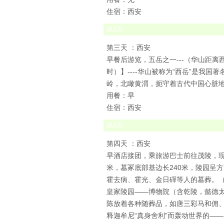
住宿：西安
第
3
天
第三天 ：西安
早餐后游览，五岳之一---（华山距离
时）】----华山被称为“西岳”是我国
岭，北瞰黄渭，扼守着古代中国心脏地
用餐：早
住宿：西安
第
4
天
第四天 ：西安
早酒店接团，乘旅游巴士前往茂陵，现
米，墓冢底部基边长240米，陵园呈
霍去病、霍光、金日磾等人的墓葬。（
皇家陵园——博物院（含乾陵，懿德太
陈放着各种随葬品，如唐三彩马和佣、
释迦牟尼“真身舍利”而轰动世界的——（