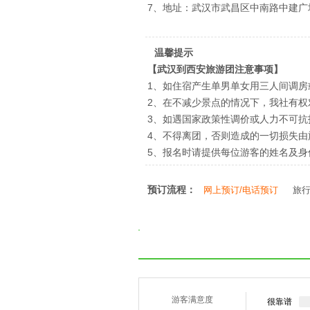
7、地址：武汉市武昌区中南路中建广
温馨提示
【武汉到西安旅游团注意事项】
1、如住宿产生单男单女用三人间调房
2、在不减少景点的情况下，我社有
3、如遇国家政策性调价或人力不可
4、不得离团，否则造成的一切损失由
5、报名时请提供每位游客的姓名及
预订流程：
网上预订/电话预订
旅
游客满意度
很靠谱