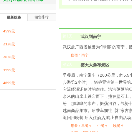
销售排行
最新线路
4599
元
第
1
天
武汉到南宁
2128
元
武汉赴广西省被誉为:"绿都"的南宁，
住宿：南宁
2638
元
第
2
天
德天大瀑布景区
1599
元
早餐后，南宁乘车（280公里，约5.
步游览2小时），堪称亚洲第一世界
4699
元
它流经浦汤岛时的杰作。浩浩荡荡的归
余米的山崖上跌宕而下，撞在坚石上
纷，那哗哗的水声，振荡河谷，气势十
越南商品集市。后乘车前往【壮家古寨
返回用晚餐,后入住酒店,晚上自由活动
用餐：
早餐 √
中餐 √
晚餐 √