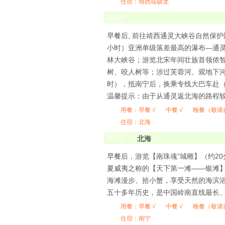
住宿：靖西或硕龙
第
3
天
早餐后, 前往靖西通灵大峡谷自然保
小时）亚洲单级落差最高的瀑布―通灵
林大峡谷；游览北宋年间壮族首领侬
树、咬人树等；涉过芙蓉河、观地下河
时），抵南宁后，换乘专线大巴车赴（车
温馨提示：由于从通灵返北海的路程
用餐：
早餐 √
中餐 √
晚餐（敬请
住宿：北海
第
4
天
北海
早餐后，游览【南珠魂”城雕】（约2
夏威夷之称的【天下第一滩——银滩】
海滩漫步、拾小蟹，享受天然的海滨浴
五十多年历史，是中国岭南直线最长
用餐：
早餐 √
中餐 √
晚餐（敬请
住宿：南宁