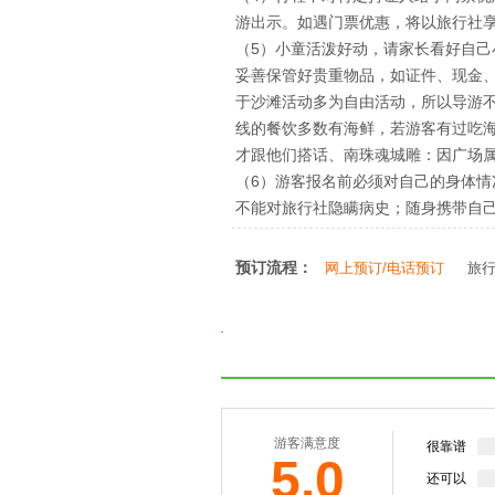
游出示。如遇门票优惠，将以旅行社
（5）小童活泼好动，请家长看好自
妥善保管好贵重物品，如证件、现金
于沙滩活动多为自由活动，所以导游
线的餐饮多数有海鲜，若游客有过吃
才跟他们搭话、南珠魂城雕：因广场属
（6）游客报名前必须对自己的身体情
不能对旅行社隐瞒病史；随身携带自
预订流程：
网上预订/电话预订
旅
游客满意度
很靠谱
5.0
还可以