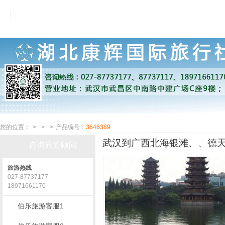
您的位置：
>
>
>
产品编号：
3646389
武汉到广西北海银滩、、德天
咨询旅游顾问
旅游热线
027-87737177
18971661170
伯乐旅游客服1