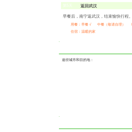
第
5
天
返回武汉
早餐后，南宁返武汉，结束愉快行程
用餐：
早餐 √
中餐（敬请自理）
住宿：温暖的家
( ) (
途径城市和目的地：