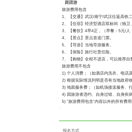
跟团游
旅游费用包含
1、【交通】武汉/南宁/武汉往返高
2、【住宿】经济型酒店双标间（独卫
3、【餐饮】4早4正，（早餐：5元/人
4、【景点】景点首道门票。
5、【导游】当地导游服务。
6、【保险】旅行社责任险。
7、【购物】全程不进店，可以推荐自
旅游费用不包含
1) 个人消费；（如酒店内洗衣、电话
2) 根据实际情况列明是否有当地政府
3) 地面服务费；（如机场接送服务
4) 因旅游者违约、自身过错、自身
5) “旅游费用包含”内容以外的所有费
报名方式