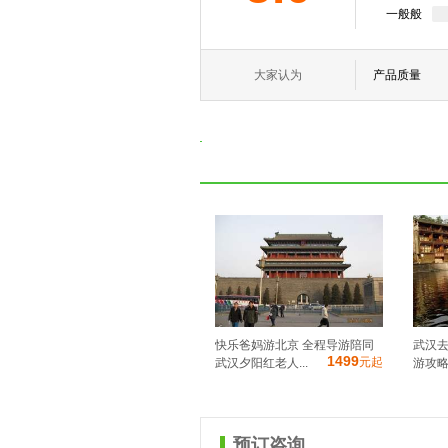
一般般
大家认为
产品质量
快乐爸妈游北京 全程导游陪同
武汉去
1499
元起
武汉夕阳红老人...
游攻略 
预订咨询