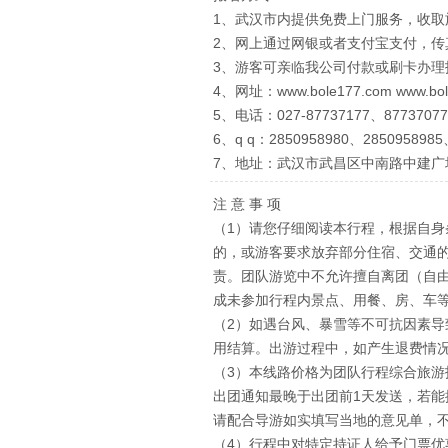
1、武汉市内提供免费上门服务，收取
2、网上通过网银或者支付宝支付，
3、游客可亲临我公司付款或刷卡办理
4、网址：www.bole177.com www.bo
5、电话：027-87737177、87737077
6、q q：2850958980、2850958985
7、地址：武汉市武昌区中南路中建广
注 意 事 项
（1）请您仔细阅读本行程，根据自
的，或游客要求放弃部分住宿、交通
责。团队游览中不允许擅自离团（自由
成未参加行程内景点、用餐、房、车
（2）如遇台风、暴雪等不可抗因素
用结算。出游过程中，如产生退费情
（3）本线路价格为团队行程综合旅
出团通知最晚于出团前1天发送，若能
请配合导游如实填写当地的意见单，
（4）行程中对特定持证人给予门票